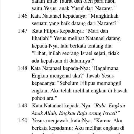
dalam kitab Taurat dan oleh para nabi,
yaitu Yesus, anak Yusuf dari Nazaret."
1:46
Kata Natanael kepadanya: "Mungkinkah
sesuatu yang baik datang dari Nazaret?"
1:47
Kata Filipus kepadanya: "Mari dan
lihatlah!" Yesus melihat Natanael datang
kepada-Nya, lalu berkata tentang dia:
"Lihat, inilah seorang Israel sejati, tidak
ada kepalsuan di dalamnya!"
1:48
Kata Natanael kepada-Nya: "Bagaimana
Engkau mengenal aku?" Jawab Yesus
kepadanya: "Sebelum Filipus memanggil
engkau, Aku telah melihat engkau di bawah
pohon ara."
1:49
Kata Natanael kepada-Nya:
"Rabi, Engkau
Anak Allah, Engkau Raja orang Israel!"
1:50
Yesus menjawab, kata-Nya: "Karena Aku
berkata kepadamu: Aku melihat engkau di