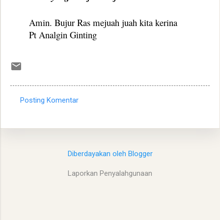
Amin. Bujur Ras mejuah juah kita kerina
Pt Analgin Ginting
Posting Komentar
K
o
m
e
Diberdayakan oleh Blogger
n
Laporkan Penyalahgunaan
t
a
r