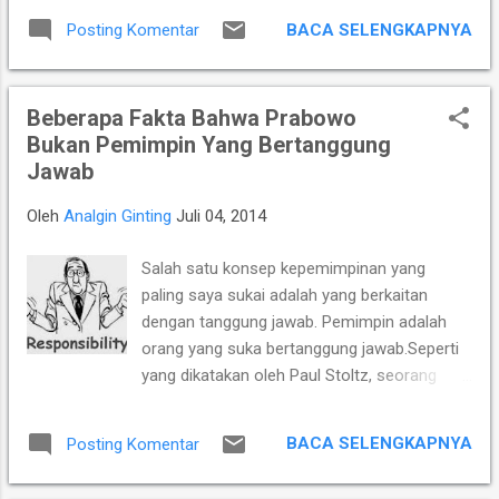
katakan TV One, karena saya melihat
Serangannya pun sangat sensitif, bahkan
perubahan itu ada di TV One. Sebuah
BACA SELENGKAPNYA
Posting Komentar
menurut Ketua MPR RI sangat brutal.
perubahan yang tidak alamiah atau
Beralihnya modus “serangan” ini dapat
direkayasa terjadi di TV One. Sesua...
diduga karena kelompok “penyerang” merasa
Beberapa Fakta Bahwa Prabowo
frustasi dan hampir patah arang. Sebab
Bukan Pemimpin Yang Bertanggung
apapun yang dijadikan sebagai “peluru” dalam
Jawab
“serangannya” semua nya mentok. Jokowi
yang diserang dengan berita ala “Obor
Oleh
Analgin Ginting
Juli 04, 2014
Rakyat” ternyata sama sekali tidak mempan,
bahkan dua orang pentolan Obor Rakyat itu
Salah satu konsep kepemimpinan yang
sekarang ditetapkan sebagai tersangka.
paling saya sukai adalah yang berkaitan
Demikian juga serangan serangan lain seperti
dengan tanggung jawab. Pemimpin adalah
misalnya tuduhan bahwa Jokowi terlibat
orang yang suka bertanggung jawab.Seperti
dalam korupsi pengadaan bus Trans
yang dikatakan oleh Paul Stoltz, seorang
Jakarta. Adanya transkrip palsu seolah olah
pakar kepemimpinan yang juga menemukan
percakapan Megawati dengan Jaksa Agung
adanya kecerdasan dalam mengatasi
tentang rekayasa keterlibatan Jokowi. ...
BACA SELENGKAPNYA
Posting Komentar
kesulitan atau Adversity Quotient (AQ).
Defenisi Paul Stoltz tentang pemimpin