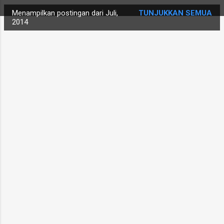
i
Menampilkan postingan dari Juli,
TUNJUKKAN SEMUA
n
2014
g
a
n