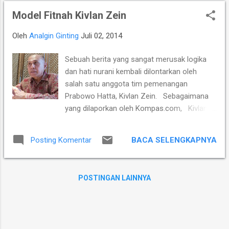
adalah seseorang yang selalu bertindak
Model Fitnah Kivlan Zein
benar dan tidak melakukan
kesalahan. Namun jika ada anak buah nya
Oleh
Analgin Ginting
Juli 02, 2014
yang berbuat kesalahan maka dia
bertanggung jawab untuk memperbaikinya.
Sebuah berita yang sangat merusak logika
Berdasarkan konsep kepemimpinan yang
dan hati nurani kembali dilontarkan oleh
digagas oleh Paul Stoltz ini, saya meragukan
salah satu anggota tim pemenangan
kepemimpinan yang dimiliki oleh Prabowo
Prabowo Hatta, Kivlan Zein. Sebagaimana
Subianto. Meskipun banyak yang
yang dilaporkan oleh Kompas.com, Kivlan
mengatakan bahwa beliau adalah seorang
Zein setelah usai diskusi dengan elemen
yang tegas dan berani mengambil keputusan,
pendukung Prabowo Hatta di Surabaya
namun menurut hemat saya dia mempunyai
BACA SELENGKAPNYA
Posting Komentar
mengatakan bahwa ada penyelundupan uang
kelemahan dalam tanggung jawab. Ada
Rp 100 Triliun dari Singapura ke Indonesia.
empat catatan yang saya temukan setelah
Selengkapnya saya copy paste seperti
membaca beberapa artikel yang bertebaran
POSTINGAN LAINNYA
dibawah ini apa yang dikatakan oleh Kivlan
di Internet, yang me...
Zein. Dia mengakui adanya serangan politik
uang oleh tim lawan. Bahkan dia mendengar
dari laporan intelijen, tim lawan mengirim