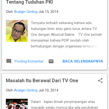
Tentang Tuduhan PKI
kekuatan berkat perpaduan pengalamannya Grandmaster
(GM) Susanto Megaranto dengan para talenta muda
Oleh
Analgin Ginting
Juli 15, 2014
berpotensi tinggi seperti IM Satria Duta Cahaya dan IM
Nayaka Budhidharma. Sementara itu, Tim Putri yang
Ternyata terbukti sekarang bahwa ada
diperkuat jajaran Master Internasional Wanita (WIM) seperti
hubungan linier atau garis lurus antara TV
Shafira Devi Herfesa, Laysa Latifah, Ummi Fisabilillah, dan
One dengan Aburizal Bakrie. TV One pernah
Chelsea Monica Ignesias Sihite memiliki kedalaman sku...
menyiarkan bahwa PDIP seolah-olah
berhubungan dengan organisasi terlarang
yaitu PKI. Kantor TV One kala itu langsung
didatangi oleh sejumlah relawan PDIP di
BACA SELENGKAPNYA
Posting Komentar
Jogjakarta dan di Pulo Gadung. Hari ini
Aburizal Bakrie, dalam sambutan yang dia
bacakan pada saat Deklarasi Koalisi
Masalah Itu Berawal Dari TV One
Permanen di Tugu Proklamasi juga
menyampaikan perkataan yang mirip.
Oleh
Analgin Ginting
Juli 10, 2014
Menurut detik.com Aburizal Bakrie
mengatakan seperti yang saya copy
Dalam kajian ilmiah penyimpangan atau
dibawah ini : Menurut Ketum Golkar Aburizal
masalah selalu muncul jika ada perubahan.