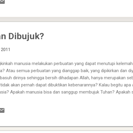
npa Menunda: Abraham bangun pagi-pagi, mempersiapkan segala kebut
angsung berangkat menuju tempat yang ditunjukkan Al...
n Dibujuk?
, 2011
kinkah manusia melakukan perbuatan yang dapat menutupi kelemah
ya? Atau semua perbuatan yang dianggap baik, yang dipikirkan dan di
asuh dirinya sehingga bersih dihadapan Allah, hanya merupakan se
tidak akan pernah dapat dibuktikan kebenarannya? Kalau begitu apa 
sia? Apakah manusia bisa dan sanggup membujuk Tuhan? Apakah se
m gelimpangan dosa, bisa bersih dan tak bernoda dengan melakukan
katakan baik ? Sebab kalau manusia dapat membuat dirinya menjadi s
, berarti dia lebih berkuasa dibanding Tuhan Allah itu sendiri. Pada
tidak sanggup, apalagi memperngaruhi cara berfikir Nya, lalu menga
tusanNya. Kalau begitu tidak akan ada manusia yang selamat, seba