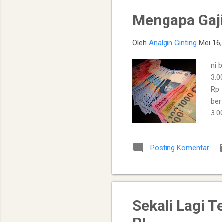
berd
Mengapa Gaji
Oleh
Analgin Ginting
Mei 16
ni 
3.0
Rp 
ber
3.0
nom
men
Posting Komentar
pek
den
kat
tab
Sekali Lagi 