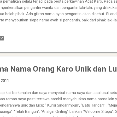
a perhatikan selalu terjadi pada pesta perkawinan Adat Karo. Pada saa
perkenalkan pengantin wanita dan pengantin laki-laki, yang dilakuka
ua belah pihak. Ada giliran nama ayah pengantin akan disebut. Si ana
ta menyebutkan siapa nama ayah si pengantin, baik dari pihak laki-
api sebuah kalimat yang disebutkan terlebih dahulu. Anak beru dari pi
ana? Pihak anak beru singerana dari pihak yang di tanya akan berkata
angen ku belasken gelar mama”, bapa si mupus permen kami emekap
ru Ginting. Menarik sekali kita simak bukan? Mengapa disebutkan “U
angen”. Tidak lah layu daun daun di rimba raya, saya sebutkan nama
ebut Ula melus bulung bul...
a Nama Orang Karo Unik dan L
, 2011
iap kali berkenalan dan saya menyebut nama saya dan asal usul seb
an teman saya pasti tertawa sambil menyebutkan nama nama lain
engarannya unik dan lucu; “ Kursi Singarimbun”, “Batu Tarigan” , “Mej
usinga” “Telah Bangun”, “Analgin Ginting” bahkan “Welcome Sitepu”. 