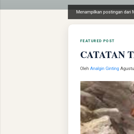
Menampilkan postingan dari 
P
o
s
t
FEATURED POST
i
CATATAN T
n
g
a
Oleh
Analgin Ginting
Agustu
n