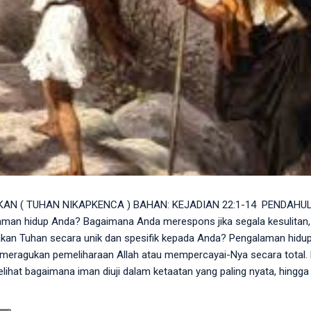
N ( TUHAN NIKAPKENCA ) BAHAN: KEJADIAN 22:1-14 ​ PENDAHU
man hidup Anda? Bagaimana Anda merespons jika segala kesulitan,
takan Tuhan secara unik dan spesifik kepada Anda? Pengalaman hidu
meragukan pemeliharaan Allah atau mempercayai-Nya secara total. M
melihat bagaimana iman diuji dalam ketaatan yang paling nyata, hingga
 senantiasa menyediakan ( Jehovah Jireh ). ​ FAKTA ​ Ujian Ketaatan
empersembahkan Ishak, anak tunggal yang sangat dikasihinya, seb