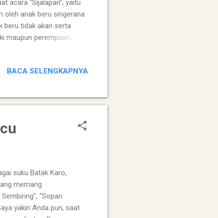
t acara “Sijalapan”, yaitu
n oleh anak beru singerana
k beru tidak akan serta
laki maupun perempuan,
hak sana akan bertanya: Ise
 : “Ula melus bulung bulung
BACA SELENGKAPNYA
 ; (katakanlah) Jaman
la melus bulung bulung
 kalimbubu saya. Mengapa
ucu
agai suku Batak Karo,
 yang memang
a Sembiring”, “Sopan
Saya yakin Anda pun, saat