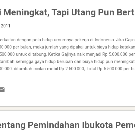
osa dan tidak layak dihadapan TUHAN yang selalu dikatan Maha Mu...
 Meningkat, Tapi Utang Pun Be
, 2011
berkaitan dengan pola hidup umumnya pekerja di Indonesia. Jika Gaji
00.000 per bulan, maka jumlah yang dipakai untuk biaya hidup katakan
500.000 untuk di tabung. Ketika Gajinya naik menjadi Rp 5.000.000 pe
tambah sehingga gaya hidup berubah dan biaya hidup pun meningkat.
00.000, ditambah cicilan mobil Rp 2.500.000,. total Rp 5.500.000 per b
bok setiap bulannya Rp 500.000,. Gaji memang naik, tapi pengeluaran
abung. Untuk membayar uang tombokan setiap bulan Rp 500.000,. di
erjaan tambahan. Berbeda dengan etika hidup orang Jerman. Sebag
gar, yang dikembangkan dari Etika Protestan yang diformulasikan ol
akanlah pada awalnya, Rp 5.000.000 per bulan, maka biaya hidup nya 
ungannya menjadi Rp 1.000.000,. Mere...
Tentang Pemindahan Ibukota Pem