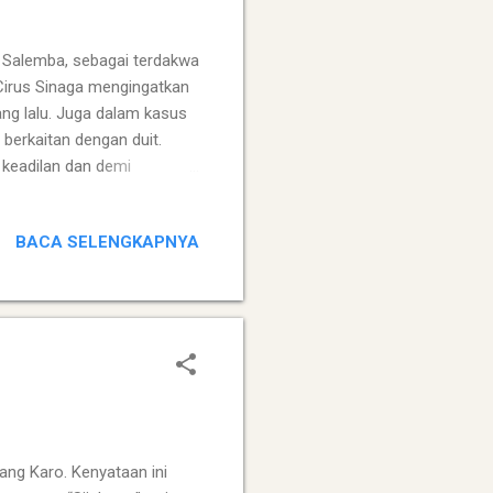
n Salemba, sebagai terdakwa
Cirus Sinaga mengingatkan
ng lalu. Juga dalam kasus
berkaitan dengan duit.
 keadilan dan demi
i dirinya sendiri. Masih
aya pesimis. Benar pesimis
BACA SELENGKAPNYA
kebobrokan moral dan etika
an implikasi dari kasus ini?
gi saya, Cirus dan Urip
ang Karo. Kenyataan ini