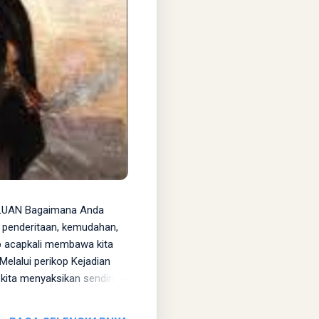
LUAN Bagaimana Anda
 penderitaan, kemudahan,
p acapkali membawa kita
elalui perikop Kejadian
 kita menyaksikan sendiri
: Allah menguji Abraham
agai korban bakaran di