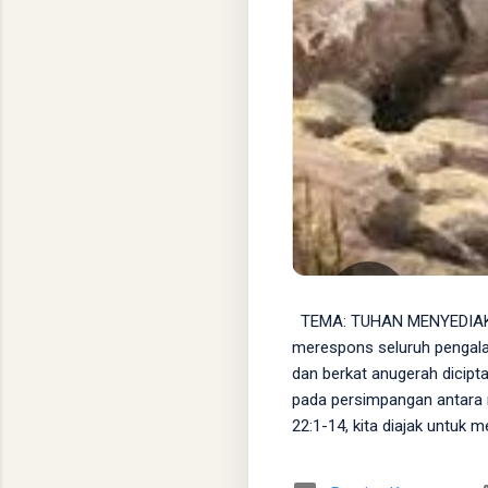
TEMA: TUHAN MENYEDIAKA
merespons seluruh pengala
dan berkat anugerah dicip
pada persimpangan antara 
22:1-14, kita diajak untuk 
bahwa Dia adalah Allah yang
dengan memerintahkannya m