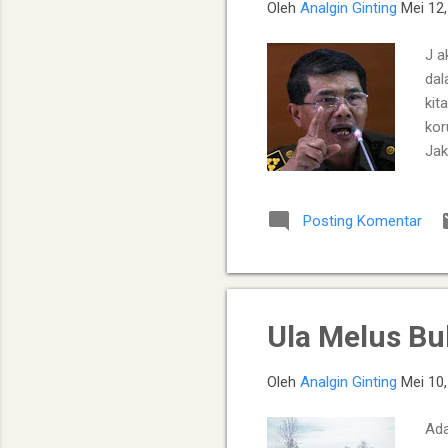
Oleh
Analgin Ginting
Mei 12
J a
dal
kit
kor
Jak
keb
ada
Posting Komentar
sek
nya
Gag
ada
Ula Melus Bu
Oleh
Analgin Ginting
Mei 10
Ada