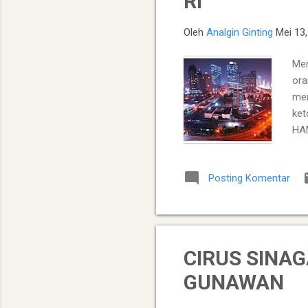
RI
Oleh
Analgin Ginting
Mei 13
Men
ora
men
ket
HAM
Ket
men
Posting Komentar
mas
yan
ber
ses
CIRUS SINA
GUNAWAN