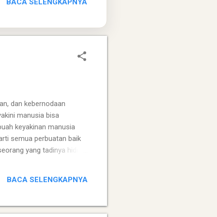
BACA SELENGKAPNYA
uhan (keledai, kayu,
an, dan kebernodaan
yakini manusia bisa
buah keyakinan manusia
arti semua perbuatan baik
orang yang tadinya hidup
 perbuatan perbuatan yang
uci dan selanjutnya masuk
BACA SELENGKAPNYA
 hal manusia mengenalNya
rahkanNya untuk merubah
b manusia semua sudah