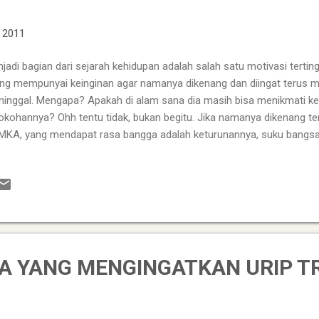
, 2011
jadi bagian dari sejarah kehidupan adalah salah satu motivasi tert
ng mempunyai keinginan agar namanya dikenang dan diingat terus m
inggal. Mengapa? Apakah di alam sana dia masih bisa menikmati k
okohannya? Ohh tentu tidak, bukan begitu. Jika namanya dikenang ter
KA, yang mendapat rasa bangga adalah keturunannya, suku bangs
urunannya pasti merasa puas dan bangga serta kagum jika mempuny
jadi tokoh sejarah. Sedangkan sang tokohnya sendiri, setelah dia waf
ih bisa melihat atau mendengar perbincangan manusia di dunia dima
g menjadi tokoh sejarah adalah orang yang selama hidupnya perna
beda, yang spektakuler, yang berani, yang berprestasi, yang memerluk
uatu yang sangat berguna bagi kemanusiaan, kebangsaan atau pun s
GA YANG MENGINGATKAN URIP TR