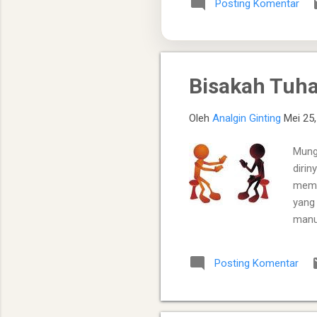
Posting Komentar
tanah Moria. ​ Ketaatan Ta
bujang, dan Ishak), serta l
Bisakah Tuha
Oleh
Analgin Ginting
Mei 25
Mung
dirin
memb
yang 
manu
dala
dia 
Posting Komentar
sorga
pun 
kepu