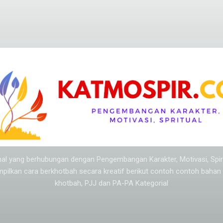
Langsung ke konten utama
l-hal yang berhubungan dengan Pengembangan Karakter, Motivasi, Spi
mpilkan cara berkhotbah secara kreatif berikut contoh contoh baha
khotbah, PJJ dan PA-PA Kategorial