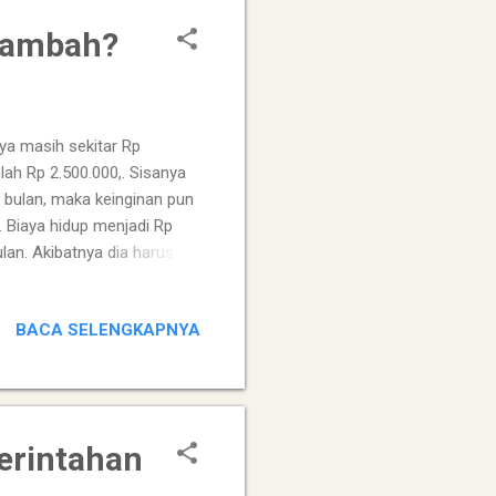
rtambah?
nya masih sekitar Rp
lah Rp 2.500.000,. Sisanya
r bulan, maka keinginan pun
 Biaya hidup menjadi Rp
ulan. Akibatnya dia harus
 lebih besar, dan berhenti
carilah proyek atau
BACA SELENGKAPNYA
aimana yang pernah saya
eh Max Weber. Jika Gajinya
sekitar Rp 4.000.000 dan
erintahan