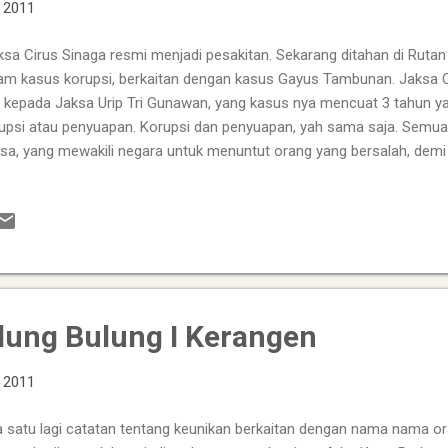
, 2011
ksa Cirus Sinaga resmi menjadi pesakitan. Sekarang ditahan di Ruta
am kasus korupsi, berkaitan dengan kasus Gayus Tambunan. Jaksa 
a kepada Jaksa Urip Tri Gunawan, yang kasus nya mencuat 3 tahun ya
upsi atau penyuapan. Korupsi dan penyuapan, yah sama saja. Semua 
sa, yang mewakili negara untuk menuntut orang yang bersalah, demi
erlangsungan negara, ehh ternyata bukan mewakili negara tapi mewakil
kah Jaksa yang layak dan cukup terhormat untuk mewakili negara? S
ali. Dalam 3 tahun, dua jaksa menjadi bintang TV dan Media, karena 
. Bukan jadi tontonan positif, tapi tontonan keprihatinan. Apa dasar d
alnya pembinaan Moral dan Ketangguhan Karakter di Kejaksaan RI. Ba
lah representasi dari seluruh Jaksa. Dan kegaga...
lung Bulung I Kerangen
, 2011
 satu lagi catatan tentang keunikan berkaitan dengan nama nama or