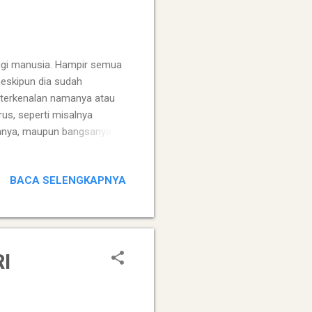
inggi manusia. Hampir semua
eskipun dia sudah
eterkenalan namanya atau
us, seperti misalnya
anya, maupun bangsanya.
ai kakek atau nenek yang
at, kita tidak tahu, apakah
BACA SELENGKAPNYA
na dia pernah hidup. Orang
h melakukan sesuatu yang
an kerja keras, atau
ekelomp...
I