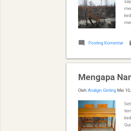
say
mem
ked
mer
tet
bap
Posting Komentar
ker
Mba
ker
dis
Mengapa Nam
Oleh
Analgin Ginting
Mei 10
Set
tem
ked
Gur