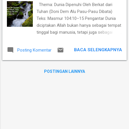
rancangan kekal Allah sendiri — sebelum Ia
Thema: Dunia Dipenuhi Oleh Berkat dari
dikandung, bahkan sebelum Ia lahir. Dalam
Tuhan (Doni Dem Alu Pasu-Pasu Dibata)
konteks Karo, pemberian nama atau erbahan
Teks: Masmur 104:10–15 Pengantar Dunia
gelar bukan sekadar urusan budaya, tetapi
diciptakan Allah bukan hanya sebagai tempat
juga memiliki dimensi spiritual dan
tinggal bagi manusia, tetapi juga sebagai
eksistensial yang dalam. Fakta Historis dan
ruang pemeliharaan dan persekutuan antara
Biblis Yesus diberi nama pada hari ke-8 saat
ciptaan dan Sang Pencipta. Mazmur 104
Ia disunat, sesuai dengan hukum Taurat
BACA SELENGKAPNYA
Posting Komentar
adalah puisi agung yang memuliakan Allah
(Imamat 12:3). Nama "Yesus" (Ibrani:
sebagai Pemelihara ciptaan yang penuh
Yeshua) berarti "Yahweh menyelamatkan",
kasih dan keteraturan. Pemazmur
yang ...
POSTINGAN LAINNYA
memaparkan bahwa segala unsur alam, dari
mata air, tumbuhan, hingga makanan dan
anggur, merupakan berkat langsung dari
tangan Allah. Di tengah krisis ekologis dan
kekhawatiran masa depan, mazmur ini
menjadi deklarasi iman bahwa dunia ini
penuh berkat karena Allah sendiri yang terus
memeliharanya. Fakta 1. Tuhan adalah
Sumber Air dan Kehidupan Dalam ayat 10–