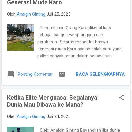
Generasi Muda Karo
kekuatan berkat perpaduan pengalamannya Grandmaster
(GM) Susanto Megaranto dengan para talenta muda
Oleh
Analgin Ginting
Juli 25, 2025
berpotensi tinggi seperti IM Satria Duta Cahaya dan IM
Nayaka Budhidharma. Sementara itu, Tim Putri yang
Pendahuluan Orang Karo dikenal luas
diperkuat jajaran Master Internasional Wanita (WIM) seperti
sebagai bangsa yang tangguh dan
Shafira Devi Herfesa, Laysa Latifah, Ummi Fisabilillah, dan
pemberani. Sejarah mencatat bahwa
Chelsea Monica Ignesias Sihite memiliki kedalaman sku...
generasi muda Karo adalah salah satu yang
paling banyak terjun dalam perlawanan
bersenjata melawan penjajahan Belanda.
Ketika agresi militer Belanda terjadi pasca-
BACA SELENGKAPNYA
Posting Komentar
proklamasi kemerdekaan, masyarakat Karo
menunjukkan keberanian luar biasa: mereka
memilih membakar kampungnya sendiri
Ketika Elite Menguasai Segalanya:
daripada menyerah pada penjajah, lalu
Dunia Mau Dibawa ke Mana?
mengungsi demi mempertahankan harga diri
dan kemerdekaan bangsanya. Keberanian ini
Oleh
Analgin Ginting
Juli 24, 2025
tidak luput dari perhatian nasional. Wakil
Presiden Mohammad Hatta menuliskan surat
Oleh: Analgin Ginting Bayangkan jika dunia