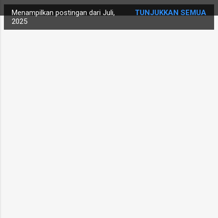
i
Menampilkan postingan dari Juli,
TUNJUKKAN SEMUA
n
2025
g
a
n