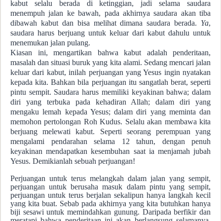
kabut selalu berada di ketinggian, jadi selama saudara
menempuh jalan ke bawah, pada akhirnya saudara akan tiba
dibawah kabut dan bisa melihat dimana saudara berada.
Ya
,
saudara harus berjuang untuk keluar dari kabut dahulu untuk
menemukan jalan pulang.
Kiasan ini, mengartikan bahwa kabut adalah penderitaan,
masalah dan situasi buruk yang kita alami. Sedang mencari jalan
keluar dari kabut, inilah perjuangan yang Yesus ingin nyatakan
kepada kita. Bahkan bila perjuangan itu sangatlah berat, seperti
pintu sempit. Saudara harus memiliki keyakinan bahwa; dalam
diri yang terbuka pada kehadiran Allah; dalam diri yang
mengaku lemah kepada Yesus; dalam diri yang meminta dan
memohon pertolongan Roh Kudus. Selalu akan membawa kita
berjuang melewati kabut. Seperti seorang perempuan yang
mengalami pendarahan selama 12 tahun, dengan penuh
keyakinan mendapatkan kesembuhan saat ia menjamah jubah
Yesus. Demikianlah sebuah perjuangan!
Perjuangan untuk terus melangkah dalam jalan yang sempit,
perjuangan untuk berusaha masuk dalam pintu yang sempit,
perjuangan untuk terus berjalan sekalipun hanya langkah kecil
yang kita buat. Sebab pada akhirnya yang kita butuhkan hanya
biji sesawi untuk memindahkan gunung. Daripada berfikir dan
meratapi bahwa penderitaan ini akan berlangsung selamanya.