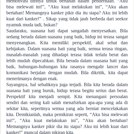
memotivasi dirinya untuk bertahan dalam penderitaan. “Aku
bisa melewati ini!”, “Aku kuat melakukan ini”, “Aku akan
bertahan! Memangnya kanker pikir dia itu siapa? Aku ini lebih
kuat dari kanker!” . Sikap yang tidak jauh berbeda dari seekor
nyamuk muda tadi, bukan?
Saudaraku, suasana hati dapat sangatlah menyesatkan. Bila
sedang berada dalam suasana yang baik, hidup ini terasa sangat
menyenangkan. Kita memiliki perspektif, akal sehat dan
kebijakan. Dalam suasana hati yang baik, semua terasa ringan,
masalah-masalah yang dihadapi terasa tidak terlalu berat dan
lebih mudah dipecahkan. Bila berada dalam suasana hati yang
baik, hubungan-hubungan kita rasanya mengalir lancer dan
komunikasi berjalan dengan mudah. Bila dikritik, kita dapat
menerimanya dengan enak.
Sayangnya, hal sebaliknya juga terjadi. Bila kita berada dalam
suasana hati yang buruk, hidup terasa begitu serius dan berat.
Perspektif kita menjadi sempit. Kita menangani persoalan
sendiri dan sering kali salah menafsirkan apa-apa yang ada di
sekitar kita, sepertinya semua yang ada berniat mencelakakan
kita. Demikianlah, maka pemikiran seperti, “Aku bisa melewati
ini!”, “Aku kuat melakukan ini”, “Aku akan bertahan!
Memangnya kanker pikir dia itu siapa? Aku ini lebih kuat dari
kanker!” muncul dalam pikiran kita.