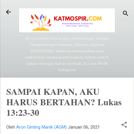
Langsung ke konten utama
Blog ini Berisi Hal-hal yang berhubungan dengan
Pengembangan Karakter, Motivasi, Spiritual
(KATMOSPIR). Selain itu menampilkan cara
berkhotbah secara kreatif berikut contoh contoh
bahan renungan/bahan khotbah, PJJ dan PA-PA
Kategorial
SAMPAI KAPAN, AKU
HARUS BERTAHAN? Lukas
13:23-30
Oleh
Aron Ginting Manik (AGM)
Januari 06, 2021