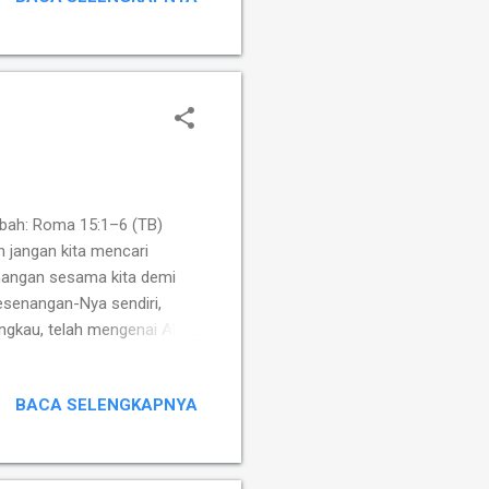
pkan bahan terbaik, dan
endaki ibadah yang sadar,
ena melalui disiplin dan ...
tbah: Roma 15:1–6 (TB)
n jangan kita mencari
enangan sesama kita demi
esenangan-Nya sendiri,
Engkau, telah mengenai Aku.”
jaran bagi kita, supaya kita
 Kitab Suci. Semoga Allah,
BACA SELENGKAPNYA
nan kepada kamu, sesuai
uara kamu memuliakan Allah
in individualistis, suara