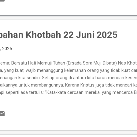
erintahkan mereka untuk menghitung waktu dengan cermat, menyia
gikuti aturan yang ketat. Semua ini menyatakan bahwa Tuhan mengh
at, dan kudus. Bukan karena Tuhan membutuhkan materi, melainkan kar
bahan Khotbah 22 Juni 2025
, 2025
hema: Bersatu Hati Memuji Tuhan (Ersada Sora Muji Dibata) Nas Kho
ta, yang kuat, wajib menanggung kelemahan orang yang tidak kuat da
enangan kita sendiri. Setiap orang di antara kita harus mencari kes
aikannya untuk membangunnya. Karena Kristus juga tidak mencari k
api seperti ada tertulis: “Kata-kata cercaan mereka, yang mencerca 
ab segala sesuatu yang ditulis dahulu, telah ditulis untuk menjadi pela
uh berpegang pada pengharapan oleh ketekunan dan penghiburan dari
g adalah sumber ketekunan dan penghiburan, mengaruniakan keruku
gan kehendak Kristus Yesus, sehingga dengan satu hati dan satu s
 Bapa Tuhan kita, Yesus Kristus." Pembukaan Di tengah dunia yang mak
g menyatukan hati untuk memuliaka...