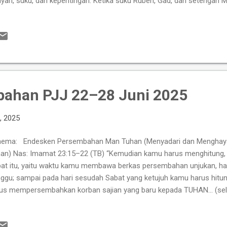
ayah, suku, dan kepentingan. Ketika suku Ruben, Gad, dan setengah 
yelesaikan tanggung jawab mereka, mereka diizinkan kembali, buka
eri, tetapi juga dengan peneguhan rohani agar tetap setia kepada Tuh
dalam bagi gereja masa kini tentang kolaborasi, komitmen, dan k
up bersama. Fakta 1. Yosua memanggil suku Ruben, Gad, dan seten
gakui kesetiaan mereka dalam mematuhi perintah Musa dan perinta
inggalkan saudara-saudara mereka dalam waktu yang lama, tet...
bahan PJJ 22–28 Juni 2025
, 2025
ema: Endesken Persembahan Man Tuhan (Menyadari dan Menghay
an) Nas: Imamat 23:15–22 (TB) “Kemudian kamu harus menghitung, m
at itu, yaitu waktu kamu membawa berkas persembahan unjukan, ha
ggu; sampai pada hari sesudah Sabat yang ketujuh kamu harus hitung
us mempersembahkan korban sajian yang baru kepada TUHAN… (sela
gkap)” Pengantar Persembahan bukan sekadar tindakan memberi se
ainkan ungkapan ketaatan, syukur, dan kekudusan. Dalam Imamat 23
erintahkan Israel untuk mempersembahkan hasil panen atau hewan 