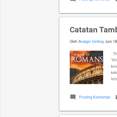
mem
men
tep
Catatan Tam
Oleh
Analgin Ginting
Juni 18
: T
"Ki
kes
keb
tet
Seb
teg
Posting Komentar
yan
den
dan
yan