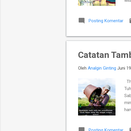
wil
men
mat
Posting Komentar
men
hid
men
men
Catatan Tam
Oleh
Analgin Ginting
Juni 19
Th
Tuh
Sab
min
har
len
mel
Posting Komentar
mem