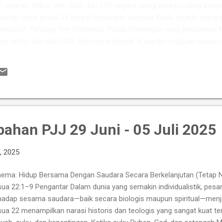
m sejarah. Diikuti oleh lebih dari 200 negara, ajang beregu paling berge
atan catur global. Di tengah kepungan raksasa dunia, sejauh mana 
restasi? ​ Peluang Tim Indonesia: Posisi Menengah yang Berpotensi 
asi rating rata-rata FIDE, Indonesia berada di jajaran unggulan papan
kan kekuatan berkat perpaduan pengalamannya Grandmaster (GM) 
si tinggi seperti IM Satria Duta Cahaya dan IM Nayaka Budhidharma. 
er Internasional Wanita (WIM) seperti Shafira Devi Herfesa, Laysa Lati
ite memiliki kedalaman sku...
ahan PJJ 29 Juni - 05 Juli 2025
, 2025
ma: Hidup Bersama Dengan Saudara Secara Berkelanjutan (Tetap N
ua 22:1–9 Pengantar Dalam dunia yang semakin individualistik, pesan
hadap sesama saudara—baik secara biologis maupun spiritual—menj
ua 22 menampilkan narasi historis dan teologis yang sangat kuat ten