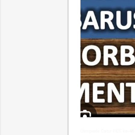
​Olimpiade Catur FIDE ke-4