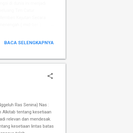
ngsi di dunia ini menjadi
peluang Tim Catur
Memberi Kejutan ​Secara
 menengah ( mid-tier ). Tim
Susanto Megaranto dengan
Sementara itu, Tim Putri
BACA SELENGKAPNYA
fah, Ummi Fisabilillah, dan
ggeluh Ras Senina) Nas :
 Alkitab tentang kesetiaan
adi relevan dan mendesak.
tang kesetiaan lintas batas