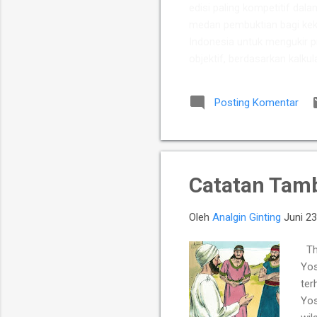
edisi paling kompetitif dala
medan pembuktian bagi keku
Indonesia untuk mengukir p
objektif, berdasarkan kalkul
Putra Indonesia memuncul
para talenta muda berpoten
Posting Komentar
yang diperkuat jajaran Mast
Chelsea Monica Ignesias Sih
Catatan Tamb
Oleh
Analgin Ginting
Juni 23
The
Yos
ter
Yos