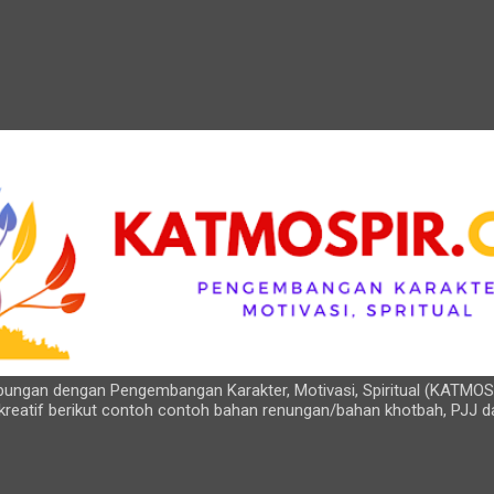
Langsung ke konten utama
hubungan dengan Pengembangan Karakter, Motivasi, Spiritual (KATMOS
kreatif berikut contoh contoh bahan renungan/bahan khotbah, PJJ d