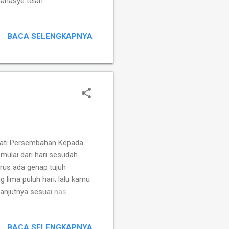
Manasye telah
n hanya dengan berkat
an. Ini adalah pelajaran
BACA SELENGKAPNYA
esinambungan iman dalam
gah suku Manasye untuk
h Yosua. Mereka tidak
ati Persembahan Kepada
ulai dari hari sesudah
rus ada genap tujuh
 lima puluh hari; lalu kamu
njutnya sesuai nas
suatu kepada Tuhan,
, Tuhan tidak hanya
BACA SELENGKAPNYA
kurban, tetapi juga