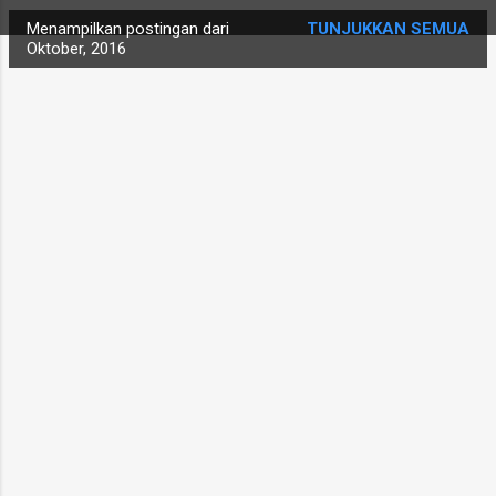
i
Menampilkan postingan dari
TUNJUKKAN SEMUA
n
Oktober, 2016
g
a
n