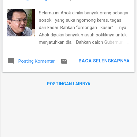
berkualitas, dan memperlakukan pekerjaan
itu sebagai sebuah ibadah tanpa memikirkan
Selama ini Ahok dinilai banyak orang sebagai
apa upahnya. Karena upah bekerja untuk
sosok yang suka ngomong keras, tegas
orang percaya itu sudah disediakan oleh
dan kasar. Bahkan “omongan kasar” nya
Tuhan Allah. Bahkan salah satu Firman yang
Ahok dipakai banyak musuh politiknya untuk
sangat terkenal dalam perjanjian baru,
menjatuhkan dia. Bahkan calon Gubernur
mengatakan bahwa orang yang bekerja
yang lain dalam Pilkada Jakarta secara
berhak mendapat upah. Roma 4:4 Kalau
sengaja memakai jargon, “Jakarta mengingini
ada orang yang bekerja, upahnya tidak di...
BACA SELENGKAPNYA
Posting Komentar
pemimpin yang santun”, sebagai strategi
untuk mengalahkan Ahok yang dinilai sebagai
pemimpin yang kasar dan bahkan emosional.
POSTINGAN LAINNYA
Namun apa yang terjadi dua hari ini , yang
membuat Sandiaga Uno sebagai Calon
Wagub yang diusung oleh Partai Gerindra dan
PKS berang dan marah tidak datang dari
omongan kasar Ahok. Bahkan Ahok tidak
kasar sama sekali, sebab ngomongnya
sambil terkekeh. Ahok ngomong sambil