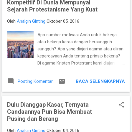
Kompetitif Di Dunia Mempunyai
kekuatan berkat perpaduan pengalamannya Grandmaster
Sejarah Protestanisme Yang Kuat
(GM) Susanto Megaranto dengan para talenta muda
berpotensi tinggi seperti IM Satria Duta Cahaya dan IM
Oleh
Analgin Ginting
Oktober 05, 2016
Nayaka Budhidharma. Sementara itu, Tim Putri yang
diperkuat jajaran Master Internasional Wanita (WIM) seperti
Apa sumber motivasi Anda untuk bekerja,
Shafira Devi Herfesa, Laysa Latifah, Ummi Fisabilillah, dan
atau bekerja keras dengan bersungguh
Chelsea Monica Ignesias Sihite memiliki kedalaman sku...
sungguh? Apa yang diajari agama atau aliran
kepercayaan Anda tentang prinsip bekerja?
Di agama Kristen Protestant kami diajari
alasan dan tujuan bekerja ialah memenuhi
panggilan Allah untuk menekuni suatu
BACA SELENGKAPNYA
Posting Komentar
profesi tertentu. Menjalankan profesi bukan
lah untuk mencari uang atau mendapatkan
nafkah hidup, namun bekerja menjalankan
Dulu Dianggap Kasar, Ternyata
profesi adalah untuk memperindah
Candaannya Pun Bisa Membuat
kehidupan saat mennanti kedatangan Yesus
Pusing dan Berang
Kristus yang kedua kali. Orang Kristen
Protestan diajari untuk bekerja dengan jujur,
Oleh
Analgin Ginting
Oktober 04, 2016