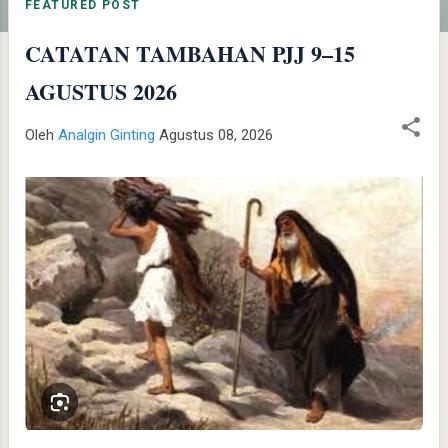
t
FEATURED POST
i
CATATAN TAMBAHAN PJJ 9–15
n
g
AGUSTUS 2026
a
n
Oleh
Analgin Ginting
Agustus 08, 2026