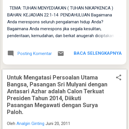
TEMA: TUHAN MENYEDIAKAN ( TUHAN NIKAPKENCA )
BAHAN: KEJADIAN 22:1-14 ​ PENDAHULUAN Bagaimana
Anda merespons seluruh pengalaman hidup Anda?
Bagaimana Anda merespons jika segala kesulitan,
penderitaan, kemudahan, dan berkat anugerah diciptakan
Tuhan secara unik dan spesifik kepada Anda? Pengalaman
hidup acapkali membawa kita pada persimpangan antara
BACA SELENGKAPNYA
Posting Komentar
meragukan pemeliharaan Allah atau mempercayai-Nya
secara total. Melalui perikop Kejadian 22:1-14, kita diajak
untuk melihat bagaimana iman diuji dalam ketaatan yang
Untuk Mengatasi Persoalan Utama
paling nyata, hingga kita menyaksikan sendiri bahwa Dia
Bangsa, Pasangan Sri Mulyani dengan
adalah Allah yang senantiasa menyediakan ( Jehovah Jireh ).
Antasari Azhar adalah Calon Terkuat
​ FAKTA ​ Ujian Ketaatan: Allah menguji Abraham dengan
Presiden Tahun 2014, Diikuti
memerintahkannya mempersembahkan Ishak, anak tunggal
Pasangan Megawati dengan Surya
yang sangat dikasihinya, sebagai korban bakaran di tanah
Paloh.
Moria. ​ Ketaatan Tanpa Menunda: Abraham bangun pagi-
pagi, mempersiapkan segala kebutuhan (keledai, kayu,
Oleh
Analgin Ginting
Juni 20, 2011
bujang, dan Ishak), serta langsung berangkat menuju tempat