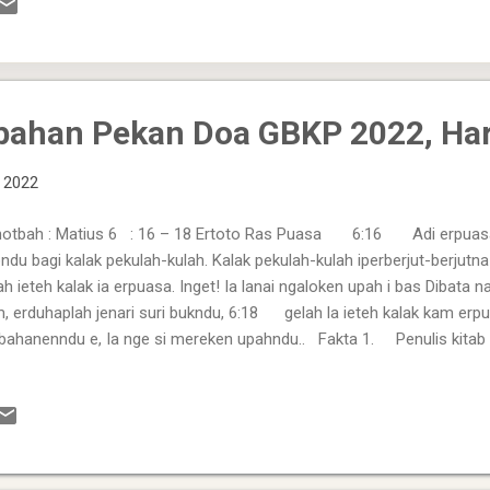
npa Menunda: Abraham bangun pagi-pagi, mempersiapkan segala kebut
angsung berangkat menuju tempat yang ditunjukkan Al...
bahan Pekan Doa GBKP 2022, Har
, 2022
tbah : Matius 6 : 16 – 18 Ertoto Ras Puasa 6:16 Adi erpuasa k
ndu bagi kalak pekulah-kulah. Kalak pekulah-kulah iperberjut-berjutna
ah ieteh kalak ia erpuasa. Inget! Ia lanai ngaloken upah i bas Dibata
, erduhaplah jenari suri bukndu, 6:18 gelah la ieteh kalak kam erpu
bahanenndu e, Ia nge si mereken upahndu.. Fakta 1. Penulis kitab
an Jesus kerna erpuasa. “Adi erpuasa kam, ula peberjut berjut ayon
ah,” nina Tuhan Jesus. Itambahi Tuhan Jesus penjelasanNa, “kalak pe
jutna ayona bagi kalak melihe, gelah ieteh kalak ia erpuasa. Ia lanai 
nina Tuhan Jesus alu tegas. 2. Cara si benar ras payo erpuasa em...