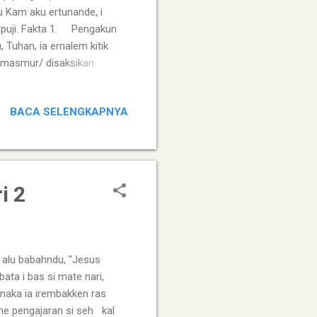
u Kam aku ertunande, i
kupuji. Fakta 1. Pengakun
uhan, ia ernalem kitik
 pemasmur/ disaksikan
e. Janah pengakun penulis
n) nande nari. Selanjutna
BACA SELENGKAPNYA
s://www.heartlight.org/
i 2
alu babahndu, "Jesus
ta i bas si mate nari,
maka ia irembakken ras
 me pengajaran si seh kal