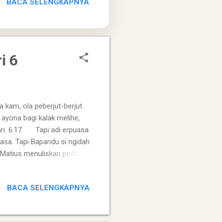
BACA SELENGKAPNYA
uhan (keledai, kayu,
i 6
am, ola peberjut-berjut
 ayona bagi kalak melihe,
 nari. 6:17 Tapi adi erpuasa
asa. Tapi Bapandu si ngidah
 Matius menuliskan pedah
du bagi kalak pekulah
kulah kulah iperberjut-
BACA SELENGKAPNYA
ngaloken upah bas Dibata nari