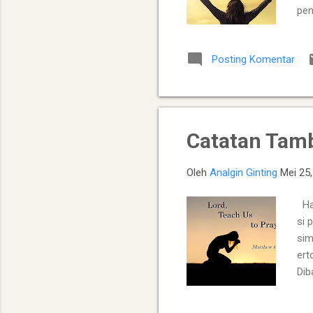
pen
si 
mat
Posting Komentar
ire
: 
Catatan Tam
Oleh
Analgin Ginting
Mei 25
Har
si 
sim
ert
Dib
mul
kap