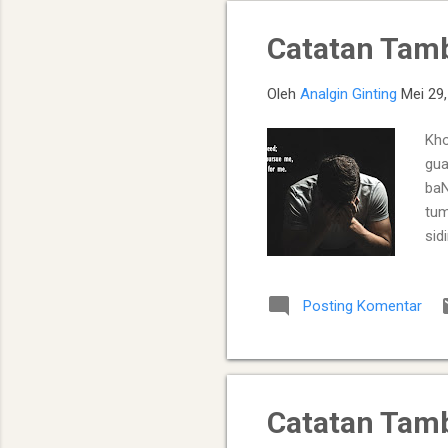
Catatan Tam
Oleh
Analgin Ginting
Mei 29
Kho
gua
baN
tum
sid
pe 
pen
Posting Komentar
end
Pul
Catatan Tam