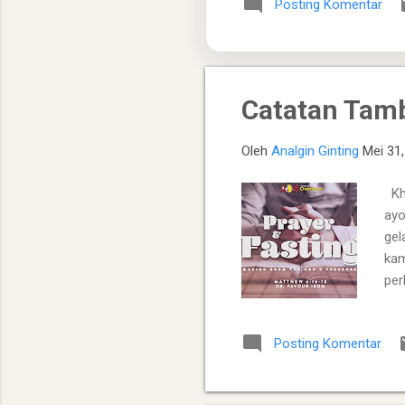
Posting Komentar
tanah Moria. ​ Ketaatan Ta
bujang, dan Ishak), serta l
Catatan Tam
Oleh
Analgin Ginting
Mei 31
Kho
ayo
gel
kam
per
Tuh
kul
Posting Komentar
ber
”, 