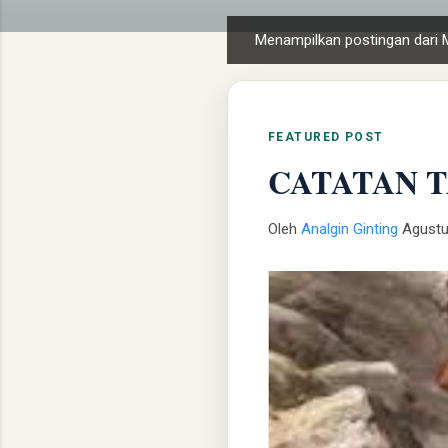
Menampilkan postingan dari 
P
o
s
t
FEATURED POST
i
CATATAN T
n
g
a
Oleh
Analgin Ginting
Agustu
n