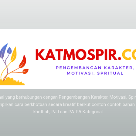
Langsung ke konten utama
l-hal yang berhubungan dengan Pengembangan Karakter, Motivasi, Spi
mpilkan cara berkhotbah secara kreatif berikut contoh contoh baha
khotbah, PJJ dan PA-PA Kategorial