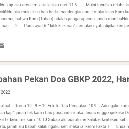
du kap aku ernalem kitik-kitikku nari. 71:6 Mulai tubuhku ndube k
aliNdu aku mulai kin i bas bertin nandengku nari e maka lalap Kam 
asmur, bahwa Kam (Tuhan) adalah pengarapenna, janah man baNdu, T
ik nari. 2. Pada ayat 6 “ kitik kitik nari” semakin nyata dijelasken
ulis masmur bahwa, mulai tubuh ndube ku Kam (Tuhan) ia ertunand
mur ini Tuhan enggo engkawali ia mulai kin ia ibas bertin (kandunga
ksikenna maka emaka lalap ipujina Tuhan Dibata. Sumber photo : http
akna ...
bahan Pekan Doa GBKP 2022, Har
, 2022
tbah : Roma 10 : 9 – 10 Ertoto Ras Pengakun 10:9 Adi ngaku kam 
an kap," janah tek kam i bas pusuhndu maka Jesus enggo ipekeke Diba
a terkelin me kam. 10:10 Sabap alu pusuh me kalak erkiniteken seh 
ata, janah alu babah kalak ngaku seh maka ia ikelini Fakta 1. Enda