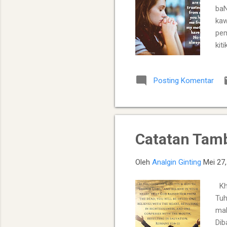
baN
kaw
pem
kit
pen
mas
Posting Komentar
isa
M
Catatan Tam
Oleh
Analgin Ginting
Mei 27
Kho
Tuh
mak
Dib