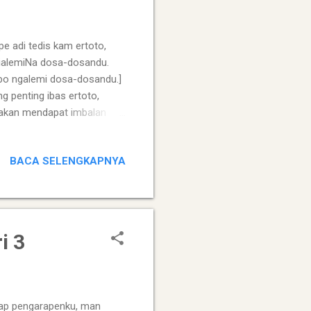
 adi tedis kam ertoto,
e ialemiNa dosa-dosandu.
abo ngalemi dosa-dosandu.]
g penting ibas ertoto,
k akan mendapat imbalan
 25 dengan mengambil sudut
k sideban, Bapa I Surga pe
BACA SELENGKAPNYA
penuh dengan nilai
 Makna ...
i 3
p pengarapenku, man