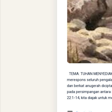
TEMA: TUHAN MENYEDIAKA
merespons seluruh pengala
dan berkat anugerah dicip
pada persimpangan antara 
22:1-14, kita diajak untuk 
bahwa Dia adalah Allah yang
dengan memerintahkannya m