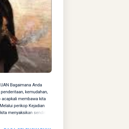
LUAN Bagaimana Anda
 penderitaan, kemudahan,
p acapkali membawa kita
elalui perikop Kejadian
 kita menyaksikan sendiri
: Allah menguji Abraham
agai korban bakaran di