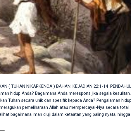
N ( TUHAN NIKAPKENCA ) BAHAN: KEJADIAN 22:1-14 ​ PENDAHU
man hidup Anda? Bagaimana Anda merespons jika segala kesulitan,
takan Tuhan secara unik dan spesifik kepada Anda? Pengalaman hidu
meragukan pemeliharaan Allah atau mempercayai-Nya secara total. M
melihat bagaimana iman diuji dalam ketaatan yang paling nyata, hingga
 senantiasa menyediakan ( Jehovah Jireh ). ​ FAKTA ​ Ujian Ketaatan
empersembahkan Ishak, anak tunggal yang sangat dikasihinya, seb