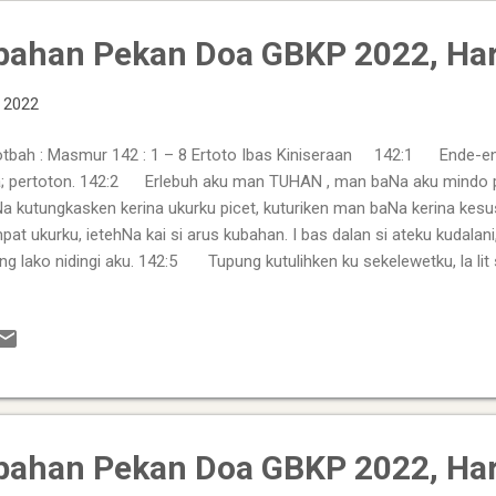
bahan Pekan Doa GBKP 2022, Har
, 2022
tbah : Masmur 142 : 1 – 8 Ertoto Ibas Kiniseraan 142:1 Ende-end
; pertoton. 142:2 Erlebuh aku man TUHAN , man baNa aku mind
a kutungkasken kerina ukurku picet, kuturiken man baNa kerina k
pat ukurku, ietehNa kai si arus kubahan. I bas dalan si ateku kudala
ing lako nidingi aku. 142:5 Tupung kutulihken ku sekelewetku, la lit s
si ngkawali aku, ise pe la lit si mperdiateken aku. 142:6 O TUHAN 
ampat, Kam TUHAN , Kam kap man inganku cicio. Kam ngenca sura-
a. 142:7 Dengkehken min penderkuhku mindo penampat, enggo geda
ahi min aku i bas imbang-imbangku nari, megegehsa ia rimbangk...
bahan Pekan Doa GBKP 2022, Har