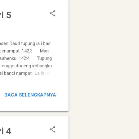
i 5
en Daud tupung ia i bas
o penampat. 142:3 Man
esusahenku. 142:4 Tupung
ni, enggo itogeng imbangku
i banci nampati. La lit ise
, nderkuh aku mindo
surangku i bas kegeluhen
BACA SELENGKAPNYA
p aku i bas ukurku gulut.
i 4