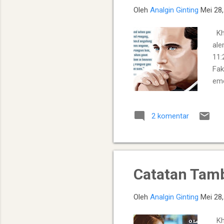
Oleh
Analgin Ginting
Mei 28
Kho
ale
11:
Fak
eme
sal
yan
2 komentar
lab
keb
Catatan Tam
Oleh
Analgin Ginting
Mei 28
Kh