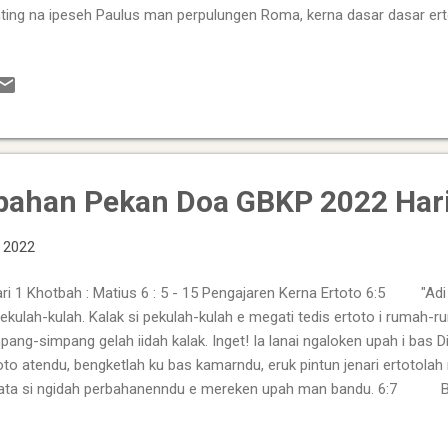
ting na ipeseh Paulus man perpulungen Roma, kerna dasar dasar ert
ngaku arah babah, Jesus Tuhan kap , janah tek ibas pusuh Jesus engg
e nari, maka ia terkelin. 2. Ikatakan Paulus maka, alu pusuh me ka
mbakken ras Dibata, janah arah babah ia ngaku seh maka ia ikelini. 
https://ro.pinterest.com/ Makna ...
bahan Pekan Doa GBKP 2022 Hari
, 2022
i 1 Khotbah : Matius 6 : 5 - 15 Pengajaren Kerna Ertoto 6:5 "Adi e
pekulah-kulah. Kalak si pekulah-kulah e megati tedis ertoto i rumah-
pang-simpang gelah iidah kalak. Inget! Ia lanai ngaloken upah i ba
oto atendu, bengketlah ku bas kamarndu, eruk pintun jenari ertotolah m
ata si ngidah perbahanenndu e mereken upah man bandu. 6:7 Ba
ih-ulih bagi kalak si la nandai Tuhan. Ia erpengakap maka adi gedang
. 6:8 Tapi kam, ola bage. Sabap ope denga ipindondu, enggo lebe