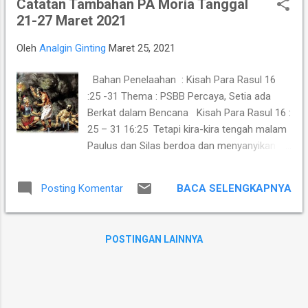
Catatan Tambahan PA Moria Tanggal
enda, terbegi seh ku tampuk doni. Ibahan
21-27 Maret 2021
Dibata rumah i langit man ingan matawari,
19:6 erpagi-pagi pultak matawari
Oleh
Analgin Ginting
Maret 25, 2021
desken dilaki si mbaru empo luar bas bilik
nari, bali ras si mbisa erlumba alu dem
Bahan Penelaahan : Kisah Para Rasul 16
keriahen. 19:7 ...
:25 -31 Thema : PSBB Percaya, Setia ada
Berkat dalam Bencana Kisah Para Rasul 16 :
25 – 31 16:25 Tetapi kira-kira tengah malam
Paulus dan Silas berdoa dan menyanyikan
puji-pujian kepada Allah dan orang-orang
hukuman lain mendengarkan mereka. 16:26
BACA SELENGKAPNYA
Posting Komentar
Akan tetapi terjadilah gempa bumi yang
hebat, sehingga sendi-sendi penjara itu
goyah; dan seketika itu juga terbukalah
POSTINGAN LAINNYA
semua pintu dan terlepaslah belenggu
mereka semua. 16:27 Ketika kepala penjara
itu terjaga dari tidurnya dan melihat pintu-
pintu penjara terbuka, ia menghunus