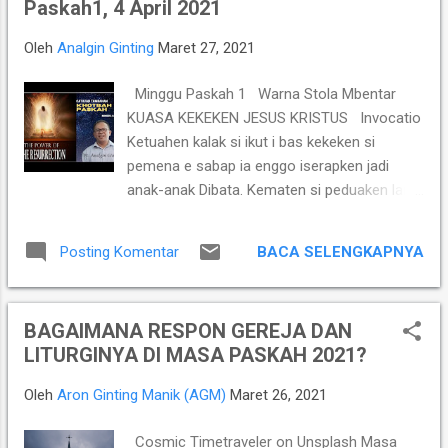
Paskah1, 4 April 2021
kekuatan berkat perpaduan pengalamannya Grandmaster
(GM) Susanto Megaranto dengan para talenta muda
Oleh
Analgin Ginting
Maret 27, 2021
berpotensi tinggi seperti IM Satria Duta Cahaya dan IM
Nayaka Budhidharma. Sementara itu, Tim Putri yang
Minggu Paskah 1 Warna Stola Mbentar
diperkuat jajaran Master Internasional Wanita (WIM) seperti
KUASA KEKEKEN JESUS KRISTUS Invocatio
Shafira Devi Herfesa, Laysa Latifah, Ummi Fisabilillah, dan
Ketuahen kalak si ikut i bas kekeken si
Chelsea Monica Ignesias Sihite memiliki kedalaman sku...
pemena e sabap ia enggo iserapken jadi
anak-anak Dibata. Kematen si peduaken lanai
erkuasa nandangi ia. Ia me pagi jadi imam-
imam Dibata ras Kristus. Ras Kristus kalak
BACA SELENGKAPNYA
Posting Komentar
enda erkuasa i bas si seribu tahun e
(Ketangkasen 20 : 6) Ogen Johanes 20 : 1 –
10 (Responsoria) Khotbah Markus 16 : 9
BAGAIMANA RESPON GEREJA DAN
– 18 (Antiponal ) Thema KUASA KEKEKEN
LITURGINYA DI MASA PASKAH 2021?
JESUS Khotbah : Markus 16 : 9 – 18
16:9 [Diberu-diberu ndai lawes ndahi
Oleh
Aron Ginting Manik (AGM)
Maret 26, 2021
Petrus ras teman-temanna. Alu gendek
iturikenna kerina kai si enggo ikataken anak
Cosmic Timetraveler on Unsplash Masa