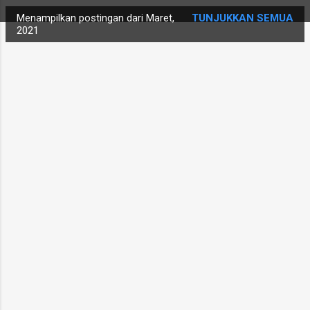
i
Menampilkan postingan dari Maret,
TUNJUKKAN SEMUA
n
2021
g
a
n