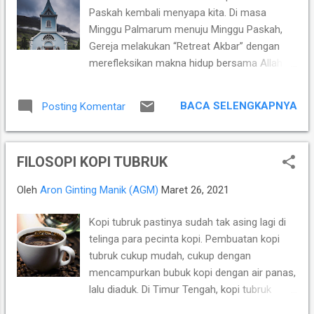
perana ndai man bana. Tapi kenca si e, Jesus
Paskah kembali menyapa kita. Di masa
jine nenahken Berita Si Badia si tetap
Minggu Palmarum menuju Minggu Paskah,
nggeluh, kerna keterk...
Gereja melakukan “Retreat Akbar” dengan
merefleksikan makna hidup bersama Allah
dan sesama. Rangkaian Liturgi harus
diberikan, sebagai respon Gereja secara
BACA SELENGKAPNYA
Posting Komentar
Proaktif dan Konkrit. Untuk membawa jemaat
tetap berefleksi, juga tetap menghayati Masa
Paskah tahun ini. Namun, sebelum Gereja
FILOSOPI KOPI TUBRUK
menjawab hal tersebut; baiklah bila dalam
kesempatan ini secara bersama-sama kita
Oleh
Aron Ginting Manik (AGM)
Maret 26, 2021
melihat beberapa catatan mengenai Liturgi
Gereja, Fungsi dan Kondisinya saat ini. Liturgi
Kopi tubruk pastinya sudah tak asing lagi di
secara teoritis tradisional seharusnya
telinga para pecinta kopi. Pembuatan kopi
memenuhi fungsi umum dari sebuah ritual,
tubruk cukup mudah, cukup dengan
yaitu menjadi semacam upaya
mencampurkan bubuk kopi dengan air panas,
menyelesaikan ketegangan-ketegangan
lalu diaduk. Di Timur Tengah, kopi tubruk
religius, misalnya transisi antara yang sakral
dikenal dengan nama mud coffee. Lantas