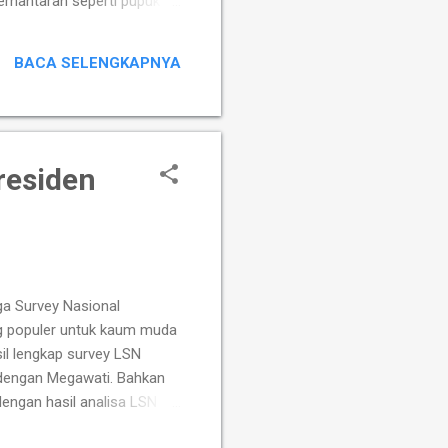
rhantaran seperti pupuk di
an." Beginilah firman
bermegah karena
BACA SELENGKAPNYA
gah, baiklah bermegah
residen
ga Survey Nasional
ng populer untuk kaum muda
il lengkap survey LSN
g dengan Megawati. Bahkan
engan hasil analisa LSN
rin bahwa Jokowi lah yang