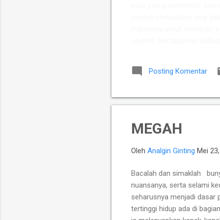
edisi paling kompetitif dala
medan pembuktian bagi keku
Indonesia untuk mengukir p
objektif, berdasarkan kalkul
Putra Indonesia memuncul
para talenta muda berpoten
Posting Komentar
yang diperkuat jajaran Mast
Chelsea Monica Ignesias Sih
MEGAH
Oleh
Analgin Ginting
Mei 23
Bacalah dan simaklah buny
nuansanya, serta selami k
seharusnya menjadi dasar 
tertinggi hidup ada di bagia