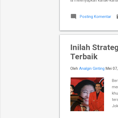
ia melenyapkan kanak-kanak
ladang, seperti berkas gan
TUHAN: "Janganlah orang b
Posting Komentar
kekuatannya, janganlah or
karena yang berikut: bahwa
Inilah Strat
Terbaik
Oleh
Analgin Ginting
Mei 07
Ber
mem
khu
ter
Jok
yan