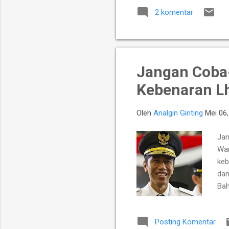
leb
2 komentar
kah
pop
has
kad
Jangan Coba-
Kebenaran L
Oleh
Analgin Ginting
Mei 06
Jan
War
keb
dan
Bah
Jok
men
Posting Komentar
Jok