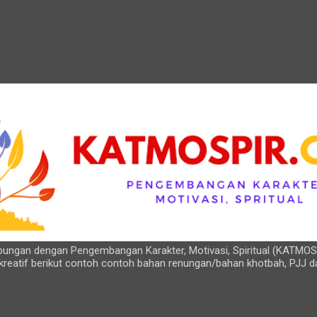
Langsung ke konten utama
hubungan dengan Pengembangan Karakter, Motivasi, Spiritual (KATMOS
kreatif berikut contoh contoh bahan renungan/bahan khotbah, PJJ d