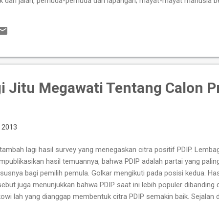
 dari jalan, pemuda-pemuda dari lapangan; mayat-mayat manusia be
dum di belakang orang-orang yang menuai tanpa ada yang mengumpulk
ijaksana bermegah karena kebijaksanaannya, janganlah orang kuat 
ang kaya bermegah karena kekayaannya,tetapi siapa yang mau berme
 ia memahami dan mengenal...
egi Jitu Megawati Tentang Calon P
, 2013
tambah lagi hasil survey yang menegaskan citra positif PDIP. Lemba
publikasikan hasil temuannya, bahwa PDIP adalah partai yang pali
susnya bagi pemilih pemula. Golkar mengikuti pada posisi kedua. Has
sebut juga menunjukkan bahwa PDIP saat ini lebih populer dibandin
owi lah yang dianggap membentuk citra PDIP semakin baik. Sejalan d
g dipaparkan oleh direkturnya Umar S Bakry, pada hari minggu kema