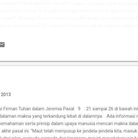
m sejarah. Diikuti oleh lebih dari 200 negara, ajang beregu paling berge
atan catur global. Di tengah kepungan raksasa dunia, sejauh mana 
restasi? ​ Peluang Tim Indonesia: Posisi Menengah yang Berpotensi 
asi rating rata-rata FIDE, Indonesia berada di jajaran unggulan papan
kan kekuatan berkat perpaduan pengalamannya Grandmaster (GM) 
si tinggi seperti IM Satria Duta Cahaya dan IM Nayaka Budhidharma. 
er Internasional Wanita (WIM) seperti Shafira Devi Herfesa, Laysa Lati
ite memiliki kedalaman sku...
, 2013
i Firman Tuhan dalam Jeremia Pasal 9 : 21 sampai 26 di bawah ini
edalaman makna yang terkandung lebat di dalamnya. Ada informasi 
pemahaman serta prinsip dalam upaya manusia mencari makna dala
n akhir pasal ini. "Maut telah menyusup ke jendela-jendela kita, masuk