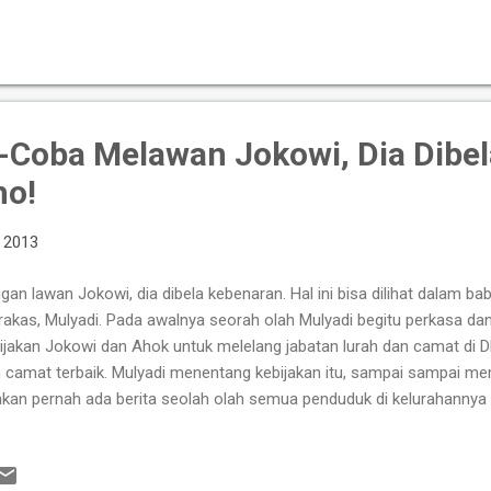
ih mengangkat dibanding dengan Megawati. Kecil hatikah Megawati at
 Megawati Soekarnoputri bahwa Jokowi sang anak didiknya dan kader
uler dibanding dengan dirinya sendiri? Saya yakin sama sekali tidak.
il survey mengatakan bahwa popularitasnya menurun, sedangkan po
ernya semakin meningka...
Coba Melawan Jokowi, Dia Dibel
ho!
, 2013
gan lawan Jokowi, dia dibela kebenaran. Hal ini bisa dilihat dalam b
akas, Mulyadi. Pada awalnya seorah olah Mulyadi begitu perkasa da
ijakan Jokowi dan Ahok untuk melelang jabatan lurah dan camat di 
 camat terbaik. Mulyadi menentang kebijakan itu, sampai sampai me
kan pernah ada berita seolah olah semua penduduk di kelurahannya
owi. Penentangan Mulyadi disikapi oleh Jokowi dan Ahok dengan din
gayomi. Sebagaimana dikatakan Jokowi hari ini di Kompas.Com . Me
owi mengatakan, wajar terjadi penolakan saat ada sistem baru diperk