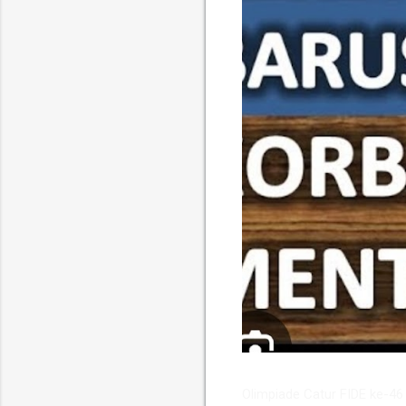
​Olimpiade Catur FIDE ke-4