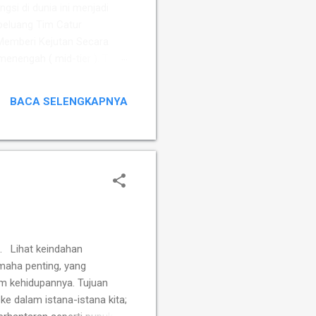
ngsi di dunia ini menjadi
peluang Tim Catur
Memberi Kejutan ​Secara
 menengah ( mid-tier ). Tim
Susanto Megaranto dengan
Sementara itu, Tim Putri
BACA SELENGKAPNYA
fah, Ummi Fisabilillah, dan
. Lihat keindahan
maha penting, yang
m kehidupannya. Tujuan
 ke dalam istana-istana kita;