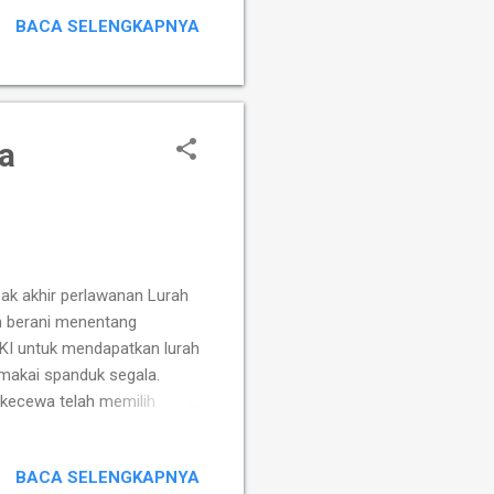
as hasil survey ini? Kecewa
BACA SELENGKAPNYA
 terbaiknya sekarang lebih
 Megawati tidak kecewa jika
puleritas Jokowi sang
a
abak akhir perlawanan Lurah
n berani menentang
DKI untuk mendapatkan lurah
makai spanduk segala.
 kecewa telah memilih
gin bahkan terkesan sangat
nanggapi sikap Mulyadi,
BACA SELENGKAPNYA
enalkan. ”Sudah biasa jika