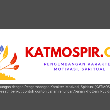
Langsung ke konten utama
hubungan dengan Pengembangan Karakter, Motivasi, Spiritual (KATMOS
kreatif berikut contoh contoh bahan renungan/bahan khotbah, PJJ d