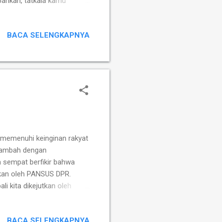
bahkan, tatkala kamu
erubah menjadi tulisan,
 hilang dari setiap nafas
BACA SELENGKAPNYA
p memenuhi keinginan rakyat
itambah dengan
 sempat berfikir bahwa
skan oleh PANSUS DPR.
li kita dikejutkan oleh
rita Cikeas” yang ditulis
pala yang sangat meusingkan
BACA SELENGKAPNYA
 yang tidak mempunyai