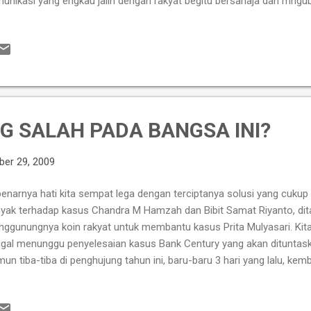
unikasi yang engkau jalin dengan rakyat begitu bersahaja dan mngu
kata " itu saja koq repot" Tetesan air mataku secara tak kusangka m
amat jalan pahlawan, selamat jalan Gus Dur. Engkau tidak akan pernah
ng Indonesia.
G SALAH PADA BANGSA INI?
er 29, 2009
enarnya hati kita sempat lega dengan terciptanya solusi yang cuku
yak terhadap kasus Chandra M Hamzah dan Bibit Samat Riyanto, d
ggunungnya koin rakyat untuk membantu kasus Prita Mulyasari. Kita
ggal menunggu penyelesaian kasus Bank Century yang akan ditunta
un tiba-tiba di penghujung tahun ini, baru-baru 3 hari yang lalu, kemba
culnya manuver-manuver baru seperti terbitnya buku “Membongkar Gu
rge Adi Tjondro. Kita tidak habis berfikir, bahkan geleng-geleng ke
gikuti semua yang terjadi di Bumi Tercinta ini. Sebagai rakyat biasa