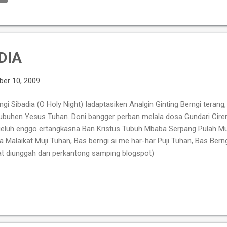
uatan apa-apa, kita seolah-olah disingkapkan segala kepura-puraan d
u siapa yang benar, siapa yang salah; siapa yang ingin memanfaatkan
ojokkan siapa, siapa yang ingin menonjolkan diri, kelompok atau...
DIA
er 10, 2009
ngi Sibadia (O Holy Night) Iadaptasiken Analgin Ginting Berngi terang,
ubuhen Yesus Tuhan. Doni bangger perban melala dosa Gundari Cire
eluh enggo ertangkasna Ban Kristus Tubuh Mbaba Serpang Pulah Mu
a Malaikat Muji Tuhan, Bas berngi si me har-har Puji Tuhan, Bas Bern
t diunggah dari perkantong samping blogspot)