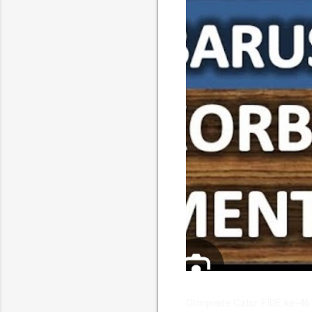
​Olimpiade Catur FIDE ke-4