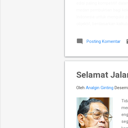
edisi paling kompetitif dala
medan pembuktian bagi keku
Indonesia untuk mengukir p
objektif, berdasarkan kalkul
Putra Indonesia memuncul
para talenta muda berpoten
Posting Komentar
yang diperkuat jajaran Mast
Chelsea Monica Ignesias Sih
Selamat Jala
Oleh
Analgin Ginting
Desemb
Tid
mem
eng
seg