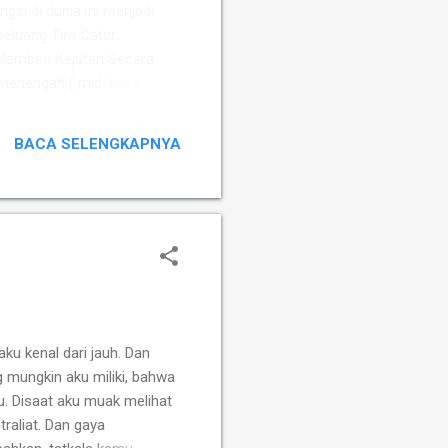
ngsi di dunia ini menjadi
peluang Tim Catur
Memberi Kejutan ​Secara
 menengah ( mid-tier ). Tim
Susanto Megaranto dengan
Sementara itu, Tim Putri
BACA SELENGKAPNYA
fah, Ummi Fisabilillah, dan
ku kenal dari jauh. Dan
 mungkin aku miliki, bahwa
u. Disaat aku muak melihat
traliat. Dan gaya