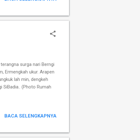
an kemunafikan. Kita tidak
 siapa, siapa yang ingin
 terangna surga nari Berngi
m, Ermengkah ukur. Arapen
ngkuk lah min, dengkeh
gi SiBadia.. (Photo Rumah
BACA SELENGKAPNYA