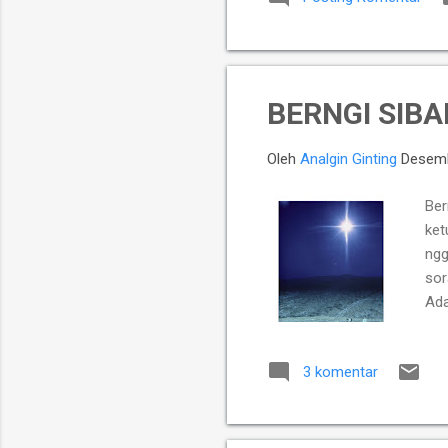
kek
tah
mem
BERNGI SIBA
Oleh
Analgin Ginting
Desemb
Ber
ket
ngg
sor
Ada
3 komentar