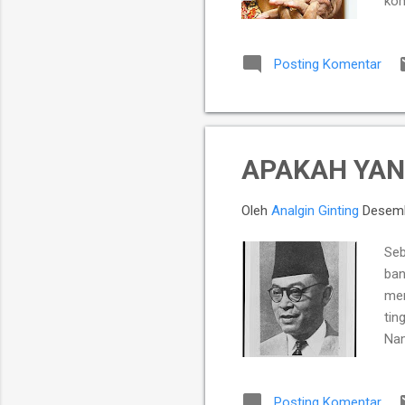
kom
ber
sel
Posting Komentar
ora
APAKAH YAN
Oleh
Analgin Ginting
Desemb
Seb
ban
men
tin
Nam
mun
Geo
Posting Komentar
men