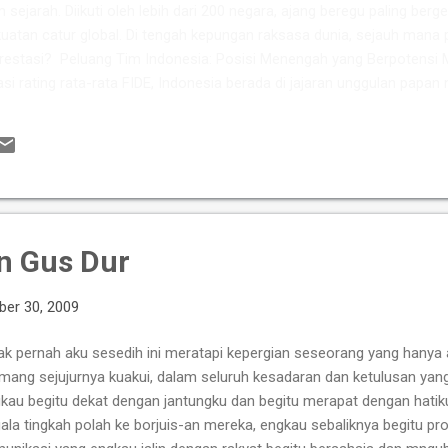
m sejarah. Diikuti oleh lebih dari 200 negara, ajang beregu paling berge
atan catur global. Di tengah kepungan raksasa dunia, sejauh mana 
restasi? ​ Peluang Tim Indonesia: Posisi Menengah yang Berpotensi 
asi rating rata-rata FIDE, Indonesia berada di jajaran unggulan papan
kan kekuatan berkat perpaduan pengalamannya Grandmaster (GM) 
si tinggi seperti IM Satria Duta Cahaya dan IM Nayaka Budhidharma. 
er Internasional Wanita (WIM) seperti Shafira Devi Herfesa, Laysa Lati
ite memiliki kedalaman sku...
n Gus Dur
er 30, 2009
ak pernah aku sesedih ini meratapi kepergian seseorang yang hanya a
ang sejujurnya kuakui, dalam seluruh kesadaran dan ketulusan yang
kau begitu dekat dengan jantungku dan begitu merapat dengan hatik
ala tingkah polah ke borjuis-an mereka, engkau sebaliknya begitu pro