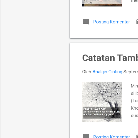
mek
E m
Jes
Posting Komentar
blud
Catatan Tam
Oleh
Analgin Ginting
Septem
Min
si 
(Tu
Kho
sus
nga
nge
Posting Komentar
erk