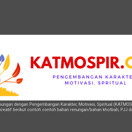
Langsung ke konten utama
hubungan dengan Pengembangan Karakter, Motivasi, Spiritual (KATMOS
kreatif berikut contoh contoh bahan renungan/bahan khotbah, PJJ d