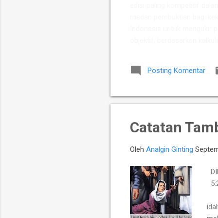
edisi paling kompetitif dala
medan pembuktian bagi keku
Indonesia untuk mengukir p
objektif, berdasarkan kalkul
Putra Indonesia memuncul
para talenta muda berpoten
Posting Komentar
yang diperkuat jajaran Mast
Chelsea Monica Ignesias Sih
Catatan Tam
Oleh
Analgin Ginting
Septem
DI
5:2
San
ida