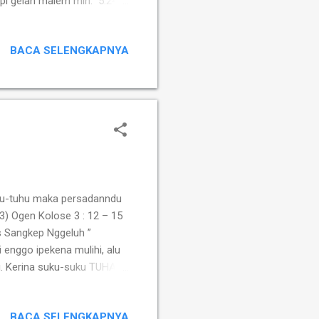
pi gelah malem min." 5:24
siasak-asaken ndeheri
puluh dua tahun dekahna
BACA SELENGKAPNYA
uhu-tuhu maka persadanndu
 3) Ogen Kolose 3 : 12 – 15
as Sangkep Nggeluh ”
nggo ipekena mulihi, alu
. Kerina suku-suku TUHAN ,
i me raja-raja Israel,
juah-juahlah kalak si
BACA SELENGKAPNYA
gen litlah ket...