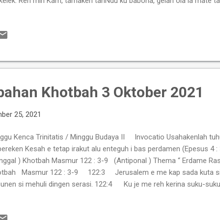
elek. Reh min Kam, tamaken tanNdu ku babona, gelah ola ia mate ta
aka lawes Jesus ras Jairus. Nterem jelma ngikutken Ia, janah 
us. 5:25 I bas jelma si nterem e lit sekalak diberu si enggo se
ing rusur...
bahan Khotbah 3 Oktober 2021
ber 25, 2021
ggu Kenca Trinitatis / Minggu Budaya II Invocatio Usahakenlah t
ibereken Kesah e tetap irakut alu enteguh i bas perdamen (Epesus 4 :
nggal ) Khotbah Masmur 122 : 3-9 (Antiponal ) Thema “ Erdame R
tbah Masmur 122 : 3-9 122:3 Jerusalem e me kap sada kuta si e
unen si mehuli dingen serasi. 122:4 Ku je me reh kerina suku-suku
taken bujur man TUHAN sue ras si iperentahkenNa. 122:5 I jenda nar
runggui kerina rayatna. 122:6 Ertotolah gelah Jerusalem dame, "Me
eleng ate man bandu. 122:7 Damelah i bas benteng-benteng enda, din