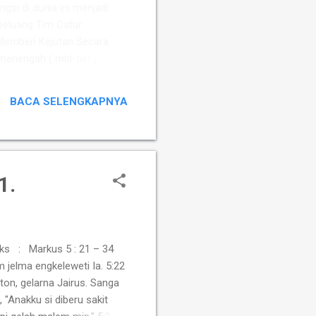
ngsi di dunia ini menjadi
peluang Tim Catur
Memberi Kejutan ​Secara
 menengah ( mid-tier ). Tim
Susanto Megaranto dengan
Sementara itu, Tim Putri
BACA SELENGKAPNYA
fah, Ummi Fisabilillah, dan
1.
ks : Markus 5 : 21 – 34
elma engkeleweti Ia. 5:22
n, gelarna Jairus. Sanga
Anakku si diberu sakit