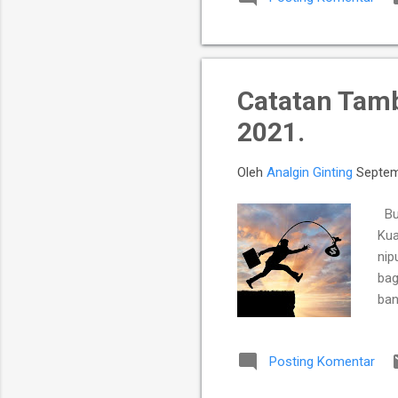
Catatan Tam
2021.
Oleh
Analgin Ginting
Septem
Buj
Kua
nip
bag
ban
per
mem
Posting Komentar
dar
sup