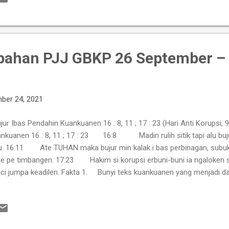
bahan PJJ GBKP 26 September – 
ber 24, 2021
ur Ibas Pendahin Kuankuanen 16 : 8, 11 ; 17 : 23 (Hari Anti Korupsi
nkuanen 16 : 8, 11 ; 17 : 23 16:8 Madin rulih sitik tapi alu buju
u. 16:11 Ate TUHAN maka bujur min kalak i bas perbinagan, subuk
e pe timbangen. 17:23 Hakim si korupsi erbuni-buni ia ngaloken 
ci jumpa keadilen. Fakta 1. Bunyi teks kuankuanen yang menjadi 
enungan dalam PJJ minggu ini sangat tegas, lugas dan tidak memerl
ahaminya. Dikatakan “lebih baik berhasil dengan kejujuran dan integ
ipada hasil banyak tapi dengan tipuan. 2. Keinginan Tuhan sang pe
aya Orang Jujur dan...