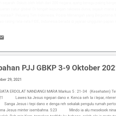
m sejarah. Diikuti oleh lebih dari 200 negara, ajang beregu paling berge
atan catur global. Di tengah kepungan raksasa dunia, sejauh mana 
restasi? ​ Peluang Tim Indonesia: Posisi Menengah yang Berpotensi 
asi rating rata-rata FIDE, Indonesia berada di jajaran unggulan papan
kan kekuatan berkat perpaduan pengalamannya Grandmaster (GM) 
si tinggi seperti IM Satria Duta Cahaya dan IM Nayaka Budhidharma. 
er Internasional Wanita (WIM) seperti Shafira Devi Herfesa, Laysa Lati
ite memiliki kedalaman sku...
bahan PJJ GBKP 3-9 Oktober 202
ber 29, 2021
BATA ERDOLAT NANDANGI MARA Markus 5 : 21-34 (Kesehaten) Te
1 Lawes ka Jesus ngepari dano e. Kenca seh Ia i lepar, nterem j
ga Jesus i tepi dano e denga reh sekalak pengulu rumah pertoto
hna Jesus minter isembahna. 5:23 Mindo ia alu meseksek nina, "