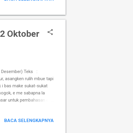
2 Oktober
, 9 Desember) Teks :
r, asangken rulih mbue tapi
 i bas make sukat-sukat
sogok, e me sabapna la
dasar untuk pembahasan dan
ukan penafsiran untuk
ritas walaupun sedikit
BACA SELENGKAPNYA
ncipta segala sesuatu lah