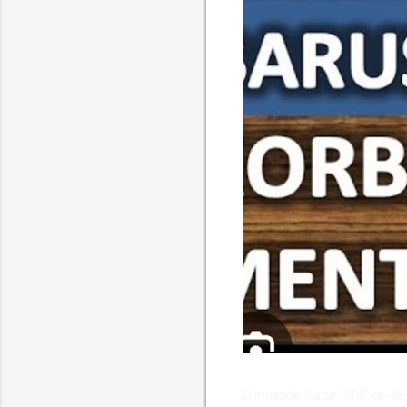
​Olimpiade Catur FIDE ke-4