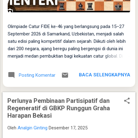
​Olimpiade Catur FIDE ke-46 yang berlangsung pada 15–27
September 2026 di Samarkand, Uzbekistan, menjadi salah
satu edisi paling kompetitif dalam sejarah. Diikuti oleh lebih
dari 200 negara, ajang beregu paling bergengsi di dunia ini
menjadi medan pembuktian bagi kekuatan catur global. Di
tengah kepungan raksasa dunia, sejauh mana peluang Tim
Catur Indonesia untuk mengukir prestasi? ​ Peluang Tim
BACA SELENGKAPNYA
Posting Komentar
Indonesia: Posisi Menengah yang Berpotensi Memberi
Kejutan ​Secara objektif, berdasarkan kalkulasi rating rata-
rata FIDE, Indonesia berada di jajaran unggulan papan
Perlunya Pembinaan Partisipatif dan
menengah ( mid-tier ). Tim Putra Indonesia memunculkan
Regeneratif di GBKP Runggun Graha
kekuatan berkat perpaduan pengalamannya Grandmaster
Harapan Bekasi
(GM) Susanto Megaranto dengan para talenta muda
berpotensi tinggi seperti IM Satria Duta Cahaya dan IM
Oleh
Analgin Ginting
Desember 17, 2025
Nayaka Budhidharma. Sementara itu, Tim Putri yang
diperkuat jajaran Master Internasional Wanita (WIM) seperti