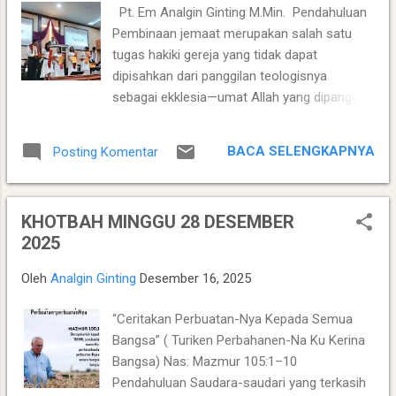
Pt. Em Analgin Ginting M.Min. Pendahuluan
Shafira Devi Herfesa, Laysa Latifah, Ummi Fisabilillah, dan
Pembinaan jemaat merupakan salah satu
Chelsea Monica Ignesias Sihite memiliki kedalaman sku...
tugas hakiki gereja yang tidak dapat
dipisahkan dari panggilan teologisnya
sebagai ekklesia—umat Allah yang dipanggil,
dibentuk, dan diutus ke tengah dunia (Ef.
4:11–13). Gereja bukan hanya tempat ibadah,
BACA SELENGKAPNYA
Posting Komentar
tetapi juga ruang pembelajaran iman,
karakter, dan kepemimpinan. Oleh karena itu,
pembinaan yang berkelanjutan, partisipatif,
KHOTBAH MINGGU 28 DESEMBER
dan regeneratif menjadi indikator penting
2025
kesehatan sebuah gereja lokal. Dalam
konteks Gereja Batak Karo Protestan
Oleh
Analgin Ginting
Desember 16, 2025
(GBKP), pembinaan memiliki makna yang
lebih luas karena terkait erat dengan sistem
“Ceritakan Perbuatan-Nya Kepada Semua
pelayanan presbiterial-sinodal yang
Bangsa” ( Turiken Perbahanen-Na Ku Kerina
menekankan kepemimpinan kolektif-kolegial
Bangsa) Nas: Mazmur 105:1–10
(runggu). Artikel ini hendak memperdalam,
Pendahuluan Saudara-saudari yang terkasih
melengkapi, dan mengontekstualisasikan