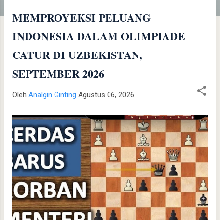
t
i
MEMPROYEKSI PELUANG
n
INDONESIA DALAM OLIMPIADE
g
a
CATUR DI UZBEKISTAN,
n
SEPTEMBER 2026
Oleh
Analgin Ginting
Agustus 06, 2026