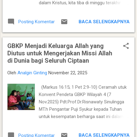
dalam Kristus, kita tiba di minggu terakhir
tulisan awal mengenai perlunya pembinaan di
tahun 2025 —sebuah ambang waktu antara
GBKP Runggun Graha Harapan Bekasi,
yang telah berlalu dan yang akan kita masuki
dengan tetap mempertahankan esensi
BACA SELENGKAPNYA
Posting Komentar
. Pada saat seperti ini, Gereja tidak pertama-
pengalaman empiris yang telah dituliskan,
tama diajak menghitung kegagalan,
sekaligus memperkaya dengan muatan
keberhasilan, atau statistik kehidupan,
teologis dan refleksi aktual....
GBKP Menjadi Keluarga Allah yang
melainkan mengingat perbuatan Tuhan .
Diutus untuk Mengerjakan Missi Allah
Mazmur 105 bukanlah nyanyian nostalgia,
di Dunia bagi Seluruh Ciptaan
tetapi mazmur kesaksian iman . Pemazmur
mengajak umat Allah untuk bersyukur,
Oleh
Analgin Ginting
November 22, 2025
bernyanyi, mencari Tuhan, dan menceritakan
perbuatan-Nya —bukan hanya di dalam
(Markus 16:15; 1 Pet 2:9-10) Ceramah utuk
komunitas iman, tetapi kepada segala
Konvent Pendeta GBKP Wilayah 4 (7
bangsa . Dengan kata lain, ingatan iman
Nov.2025) Pdt.Prof.Dr.Risnawaty Sinulingga
(remembering) melahirkan kesaksian publik
MT.h Pengantar Puji Syukur kepada Tuhan
(witnessing) . Fakta Alkitabiah Mazmur 105
untuk kesempatan berharga saat ini dalam
ditulis dalam konteks umat Israel yang
menyampaikan ceramah tentang visi baru
sedang menghidupi identitas perjanjian .
gereja GBKP. Ceramah ini disampaikan
Mazmur ini mengingatkan bahwa: Allah
BACA SELENGKAPNYA
Posting Komentar