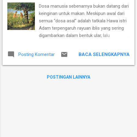
prakolonial. ​Melalui sintesis pemikiran ahli sejarah Perancis,
Dosa manusia sebenarnya bukan datang dari
Daniel Perret, dan antropolog Universitas Negeri Medan, Prof.
keinginan untuk makan. Meskipun awal dari
Erond L. Damanik, artikel ini mengurai fakta bahwa
semua “dosa asal” adalah tatkala Hawa istri
keterpisahan kultural dan etnis antara Suku Karo dan Suku
Adam terpengaruh rayuan iblis yang sering
Mela...
digambarkan dalam bentuk ular, lalu
mengambil dan memakan buah pohon
terlarang dan membagikannya kepada
BACA SELENGKAPNYA
Posting Komentar
suaminya. Si suami Adam pun menerima
pemberian istri tercintanya lalu ikut memakan
buah pengetahuan akan yang baik dan dan
POSTINGAN LAINNYA
yang jahat di Taman Eden. Motivasi Hawa
sebenarnya bukan untuk makan buah, namun
untuk mendapatkan pengertian dan menjadi
serupa dengan Allah dalam mengetahui yang
jahat dan yang baik. Hal itu dituliskan
dengan jelas dalam Kejadian 3 : 5-6, seperti
ini : 3:5 tetapi Allah mengetahui, bahwa
pada waktu kamu memakannya matamu