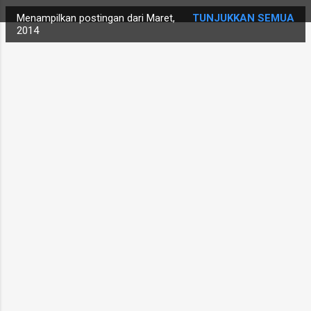
i
Menampilkan postingan dari Maret,
TUNJUKKAN SEMUA
n
2014
g
a
n