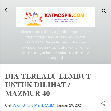
Langsung ke konten utama
Blog ini Berisi Hal-hal yang berhubungan dengan
Pengembangan Karakter, Motivasi, Spiritual
(KATMOSPIR). Selain itu menampilkan cara
berkhotbah secara kreatif berikut contoh contoh
bahan renungan/bahan khotbah, PJJ dan PA-PA
Kategorial
DIA TERLALU LEMBUT
UNTUK DILIHAT /
MAZMUR 40
Oleh
Aron Ginting Manik (AGM)
Januari 29, 2021