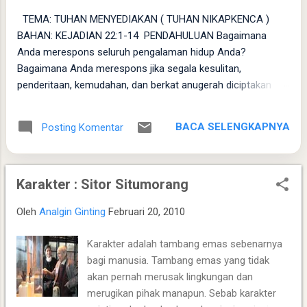
TEMA: TUHAN MENYEDIAKAN ( TUHAN NIKAPKENCA )
BAHAN: KEJADIAN 22:1-14 ​ PENDAHULUAN Bagaimana
Anda merespons seluruh pengalaman hidup Anda?
Bagaimana Anda merespons jika segala kesulitan,
penderitaan, kemudahan, dan berkat anugerah diciptakan
Tuhan secara unik dan spesifik kepada Anda? Pengalaman
hidup acapkali membawa kita pada persimpangan antara
BACA SELENGKAPNYA
Posting Komentar
meragukan pemeliharaan Allah atau mempercayai-Nya
secara total. Melalui perikop Kejadian 22:1-14, kita diajak
untuk melihat bagaimana iman diuji dalam ketaatan yang
Karakter : Sitor Situmorang
paling nyata, hingga kita menyaksikan sendiri bahwa Dia
adalah Allah yang senantiasa menyediakan ( Jehovah Jireh ).
Oleh
Analgin Ginting
Februari 20, 2010
​ FAKTA ​ Ujian Ketaatan: Allah menguji Abraham dengan
memerintahkannya mempersembahkan Ishak, anak tunggal
Karakter adalah tambang emas sebenarnya
yang sangat dikasihinya, sebagai korban bakaran di tanah
bagi manusia. Tambang emas yang tidak
Moria. ​ Ketaatan Tanpa Menunda: Abraham bangun pagi-
akan pernah merusak lingkungan dan
pagi, mempersiapkan segala kebutuhan (keledai, kayu,
merugikan pihak manapun. Sebab karakter
bujang, dan Ishak), serta langsung berangkat menuju tempat