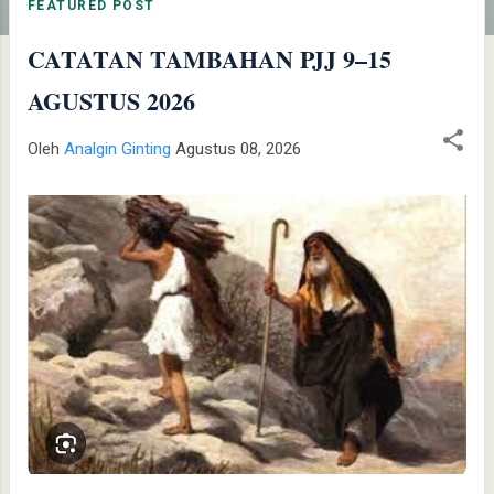
t
FEATURED POST
i
CATATAN TAMBAHAN PJJ 9–15
n
g
AGUSTUS 2026
a
n
Oleh
Analgin Ginting
Agustus 08, 2026