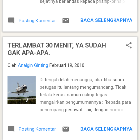
sejatinya berlandas kepada prisnip-prinsip
yang ditunjukkan Al...
universal seperti integritas, kejujuran,
kerendah hatian, kepedulian, rela berkorban,
BACA SELENGKAPNYA
Posting Komentar
kreatif dan kerja keras. Semakin terbukti, jika
karakter membuat seseorang meskipun
dihujat dan difitnah dan dipenjarakan, dia
TERLAMBAT 30 MENIT, YA SUDAH
tetap saja menjalankan prinsip-prinsip tadi.
GAK APA-APA.
Bagi saya banyak nama merupakan orang-
orang berkarakter, seperti Gandhi, Nelson
Oleh
Analgin Ginting
Februari 19, 2010
Mandela, Munir, Rudi Hartono, Iwan Fals,
Rendra, Agnes Monica (mungkin) dan
Di tengah lelah menunggu, tiba-tiba suara
seseorang orang tua yang sudah lama saya
petugas itu lantang mengumandang. Tidak
dengar secara sepintas tapi persinggungan
terlalu keras, namun cukup tegas
saya dengan dia baru-baru ini saja; Sitor
mengalirkan pengumumannya : “kepada para
Situmorang. Setelah membaca buku yang
penumpang pesawat ...air, dengan nomor
berjudul “Menimbang Sitor Situmorang”, yang
penerbangan...dengan tujuan ke Banjarmasin;
merupakan tulisan para teman-temannya
dikarenakan pesawat terlambat mendarat
tentang dirinya, prestasinya dan karakternya
BACA SELENGKAPNYA
Posting Komentar
dari Surabaya, maka penerbangan Anda akan
tadi, yang di Editori JJ Rizal, dan diterbitkan
tertunda 20 sampai 30 menit. Kami mohon