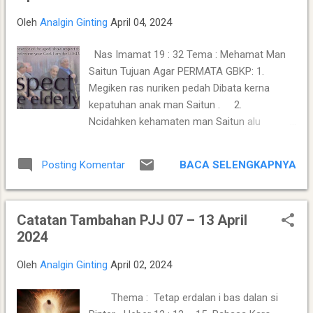
lawes kami ku bangsa-bangsa si deban.
Oleh
Analgin Ginting
April 04, 2024
Sabap Tuhan nggo nuruh kami alu KataNa,
'Nggo kutetapken kam jadi terang man kalak
Nas Imamat 19 : 32 Tema : Mehamat Man
si la nandai Dibata, arah kam me
Saitun Tujuan Agar PERMATA GBKP: 1.
keselamaten seh ku kerina doni! ' Megi si
Megiken ras nuriken pedah Dibata kerna
enda meriah ukur kalak si langa nandai Dibata
kepatuhan anak man Saitun . 2.
jenari ipujina Tuhan erkiteken KataNa. Janah
Ncidahken kehamaten man Saitun alu
kalak si nggo ipilih Dibata gelah ngaloken
nehken kekelengen guna ndatken kejuah
kegeluhen si tuhu-tuhu si rasa lalap, jadi tek.
juahen Imamamat 19 : 32 19:32 Engkau
Kata Tuhan mbar ku belang-belang daerah e.
BACA SELENGKAPNYA
Posting Komentar
harus bangun berdiri di hadapan orang
Tapi iajuk-ajuk kalak Jahudi d...
ubanan dan engkau harus menaruh hormat
kepada orang yang tua dan engkau harus
Catatan Tambahan PJJ 07 – 13 April
takut akan Allahmu; Akulah TUHAN FAKTA
2024
DAN MAKNA 1. Engkau harus bangun
berdiri di hadapan orang ubanan Anak muda,
Oleh
Analgin Ginting
April 02, 2024
Permata diminta untuk berdiri (siap disuruh,
diperintah oleh) orang ubanan orang yang
Thema : Tetap erdalan i bas dalan si
sudah tua. Ini perlu sekali supaya antara