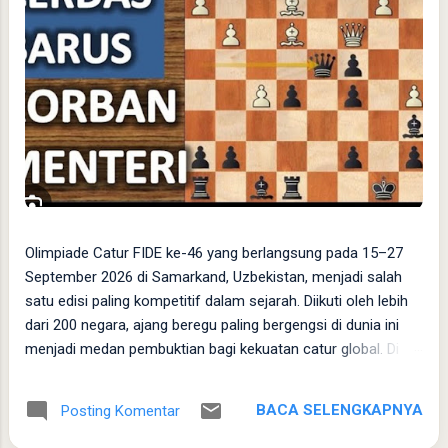
​Olimpiade Catur FIDE ke-46 yang berlangsung pada 15–27
September 2026 di Samarkand, Uzbekistan, menjadi salah
satu edisi paling kompetitif dalam sejarah. Diikuti oleh lebih
dari 200 negara, ajang beregu paling bergengsi di dunia ini
menjadi medan pembuktian bagi kekuatan catur global. Di
tengah kepungan raksasa dunia, sejauh mana peluang Tim
Catur Indonesia untuk mengukir prestasi? ​ Peluang Tim
BACA SELENGKAPNYA
Posting Komentar
Indonesia: Posisi Menengah yang Berpotensi Memberi
Kejutan ​Secara objektif, berdasarkan kalkulasi rating rata-