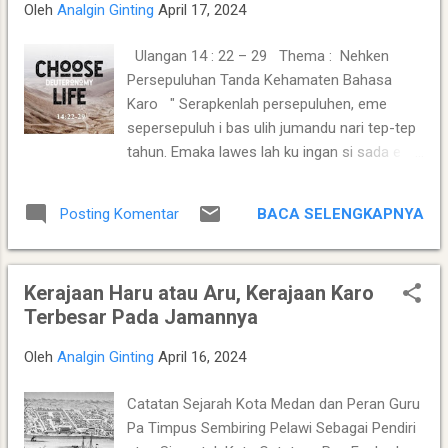
Oleh
Analgin Ginting
April 17, 2024
man bangku maka i tengah-tengahndu lit
turah perjengilen. Ibagi-bagiken kin Kristus
Ulangan 14 : 22 – 29 Thema : Nehken
man bandu? Paulus kin si mate i kayu
Persepuluhan Tanda Kehamaten Bahasa
persilang man gunandu? I bas gelar Paulus
Karo " Serapkenlah persepuluhen, eme
kin kam iperidiken? Kukataken bujur man
sepersepuluh i bas ulih jumandu nari tep-tep
Dibata sabap sekalak pe kam la aku
tahun. Emaka lawes lah ku ingan si sada e si
mperidikenca, seakatan Krispus ras Gayus.
nggo ipilih TUHAN Dibatandu man ingan
Dage sekalak pe kam la banci ngatakenca
ersembah. I bas ingan e i adep-adepen
maka kam nai iperidiken gelah jadi ajar-
BACA SELENGKAPNYA
Posting Komentar
TUHAN, panlah persepuluhen gandumndu,
ajarku. Lupa aku! Istepanus ras isi jabuna pe
anggurndu, minak saitunndu ras anak si
nai...
pemena i bas lembundu ras biri-birindu.
Kerajaan Haru atau Aru, Kerajaan Karo
Lakokenlah enda gelah banci kam erlajar
Terbesar Pada Jamannya
rusur mehamat man TUHAN Dibatandu. Adi
persepuluhen i bas ulih latih bekas pemasu-
Oleh
Analgin Ginting
April 16, 2024
masun TUHAN man bandu e ndauhsa
iakapndu mabasa i bas rumahndu nari ku
Catatan Sejarah Kota Medan dan Peran Guru
ingan ersembah, bagenda lah perbahanndu:
Pa Timpus Sembiring Pelawi Sebagai Pendiri
dayaken ulihndu latih e, emaka baba tukurna