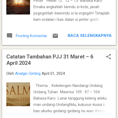
Pinter Heber 12 : 12 – 15 Bahasa Karo
orang tua dan orang muda terjalin satu
Emaka angkatlah tanndu si kote, janah
relationship[ yang bagus, dan mencipatakan
pegegehlah tiwenndu si la ergegeh! Tetaplah
kedamaian kepada semua pihak. Anak
kam erdalan i bas dalan si pinter gelah
muda yang cuek, sombong, malas dan
nahendu si tersiher la ersuina, tapi gelah
anggap remeh tidak lah menciptakan
malem. Meriahlah ras ise pe, janah
kebanggaan bagi orang tua, ...
BACA SELENGKAPNYA
Posting Komentar
usahakenlah nggeluh bagi si ngena ate
Tuhan, sabap adi la bage ise pe labo banci
ngidah Tuhan. Jagalah maka sekalak pe ula
Catatan Tambahan PJJ 31 Maret – 6
surut i bas lias ate Dibata. Jagalah maka
April 2024
sekalak pe ula bagi sinuan-sinuan si pagit
uratna, si turah nuhsahi nterem jelma alu
Oleh
Analgin Ginting
April 01, 2024
racunna. Fakta Dan Makna 1. Emaka
angkatlah tanndu si kote, janah pegegehlah
Thema : Kekelengen Nandangi Undang
tiwenndu si la ergegeh! Tetaplah kam
Undang Tuhan Masmur 109 : 97 – 104
erdalan i bas dalan si pinter gelah nahendu si
Bahasa Karo Lanai tanggung keleng ateku
tersiher la ersuina, tapi gelah malem. Mari
man undang-UndangNdu, kukusur-kusur i
sihayati mbages mbages, bahwa labo
bas ukurku gedang-gedang nu wari. Kerina
selama na kita megegeh bas kegeluhen
PerentahNdu tetap kuinget katawari pe,