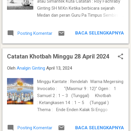
atau Simantek Kuta Catatan : Roy Fachraby
ku ingan ersembah si sada e. Tukur lah alu e
Ginting SH M.Kn Ketika berbicara sejarah
kai kam merincuh: daging lembu, anak biri-
Medan dan peran Guru Pa Timpus Sembiring
biri, anggur, bir; emaka i bas ingan e, i adep-
Pelawi sebagai pendiri Kuta Medan, maka kita
adepen TUHAN Dibatandu, panlah si e kerina
tentu juga harus berbicara tentang Kerajaan
dingenndu ersenang-senang ras
BACA SELENGKAPNYA
Posting Komentar
Haru atau Aru yang merupakan sebuah
keluargandu. Ula lupaken kalak Lewi si ringan
kerajaan besar yang pernah berdiri di wilayah
i kotandu, erkiteken la lit ertana jine. ...
pantai timur Sumatera Utara saat ini. Lima
Catatan Khotbah Minggu 28 April 2024
abad lalu, pelaut Portugis Tome Pires
menggambarkan penguasa negeri Kerajaan
Oleh
Analgin Ginting
April 13, 2024
Haru atau Aru sebagai raja paling besar di
seluruh Sumatra. Ia memiliki banyak
Minggu Kantate : Rendelah Warna Megersing
penduduk dan lanchara (kapal). Ia juga
Invocatio : “(Masmur 9 : 12)” Ogen : 1
menguasai banyak aliran sungai di
Samuel 2 : 1 – 3 (Tunggal) Khotbah
wilayahnya. Raja kerajaan Haru atau Aru
: Ketangkasen 14 : 1 – 5 (Tunggal )
merupakan seorang Karo yang tinggal di
Thema : Ende Enden Kalak Si Enggo
istana di hutan atau pedalaman. Tanah di
Iselamatken Khotbah : Ketangkasen 14
sekitarnya di penuhi semak belukar dan
: 1 – 5 Jenari kuidah tedis Anak Biri-biri e i
berawa-rawa, sehingga para musuh mereka
BACA SELENGKAPNYA
Posting Komentar
Deleng Sion, janah ras Ia lit jelma teremna