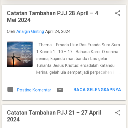
rata FIDE, Indonesia berada di jajaran unggulan papan
Catatan Tambahan PJJ 28 April – 4
menengah ( mid-tier ). Tim Putra Indonesia memunculkan
Mei 2024
kekuatan berkat perpaduan pengalamannya Grandmaster
(GM) Susanto Megaranto dengan para talenta muda
Oleh
Analgin Ginting
April 24, 2024
berpotensi tinggi seperti IM Satria Duta Cahaya dan IM
Nayaka Budhidharma. Sementara itu, Tim Putri yang
Thema : Ersada Ukur Ras Ersada Sura Sura
diperkuat jajaran Master Internasional Wanita (WIM) seperti
1 Korinti 1 : 10 – 17 Bahasa Karo O senina-
Shafira Devi Herfesa, Laysa Latifah, Ummi Fisabilillah, dan
senina, kupindo man bandu i bas gelar
Chelsea Monica Ignesias Sihite memiliki kedalaman sku...
Tuhanta Jesus Kristus: ersadalah katandu
kerina, gelah ula sempat jadi perpecahen i
tengah-tengahndu. Ersadalah ukurndu janah
ersadalah sura-surandu. Maksudku eme:
BACA SELENGKAPNYA
Posting Komentar
maka sekalak-sekalak kam nggo erpihak-
pihak. Lit si ngatakenca, "Aku arah Paulus, " lit
ka si ngatakenca, "Aku arah Apolos, " deba
Catatan Tambahan PJJ 21 – 27 April
nina, "Aku arah Petrus, " janah lit pe si
2024
ngatakenca, "Aku arah Kristus." Sabap piga-
piga kalak i bas jabu Klue nari ngatakenca