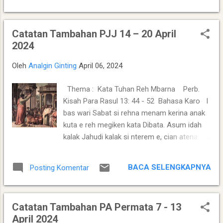
sulit untuk menembus benteng pertahanan
144. 000 kalak i bas perdempakenna nggo
mereka. Kerajaan Haru atau Aru adalah
isuratken gelar Anak Biri-biri e ras gelar
penghasil beras kualitas baik, buah-buahan
Catatan Tambahan PJJ 14 – 20 April
BapaNa. Jenari kubegi sora i langit nari bagi
dan hasil ternak melimpah, s...
2024
sora sampuren si mbelin ntah pe bagi sora
lenggur si megang. Sora si kubegi e bagi sora
Oleh
Analgin Ginting
April 06, 2024
kalak erkulcapi. Si 144. 000 kalak e tedis
ngalaken kursi kinirajan, bage pe ngalaken
Thema : Kata Tuhan Reh Mbarna Perb.
mahluk si empat ras pertua-pertua e. Kerina
Kisah Para Rasul 13: 44 - 52 Bahasa Karo I
ia ngendeken ende-enden si mbaru. Ende-
bas wari Sabat si rehna menam kerina anak
enden e, kalak si nggo itukur i bas doni enda
kuta e reh megiken kata Dibata. Asum idah
nari ngenca ngasup mpelajarisa. Kalak enda
kalak Jahudi kalak si nterem e, cian atena.
kerina bersih sabap la icemarkenna bana a...
Ikatakenna maka kai si ikataken Paulus e la
tuhu janah ihinana pe rasul e. Tapi ngaloi
BACA SELENGKAPNYA
Posting Komentar
Paulus ras Barnabas alu la biar-biaren nina,
"Tuhu maka arus man bandu lebe Kata
Dibata ipeseh. Tapi perbahan itulakndu, janah
Catatan Tambahan PA Permata 7 - 13
iakapndu maka la kam metunggung ngaloken
April 2024
kegeluhen si tuhu-tuhu si rasa lalap, emaka