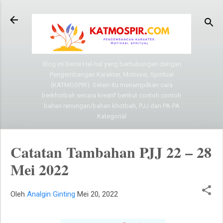
Langsung ke konten utama
Blog ini Berisi Hal-hal yang berhubungan dengan
Pengembangan Karakter, Motivasi, Spiritual
(KATMOSPIR). Selain itu menampilkan cara
berkhotbah secara kreatif berikut contoh contoh
bahan renungan/bahan khotbah, PJJ dan PA-PA
Kategorial
Catatan Tambahan PJJ 22 – 28
Mei 2022
Oleh
Analgin Ginting
Mei 20, 2022