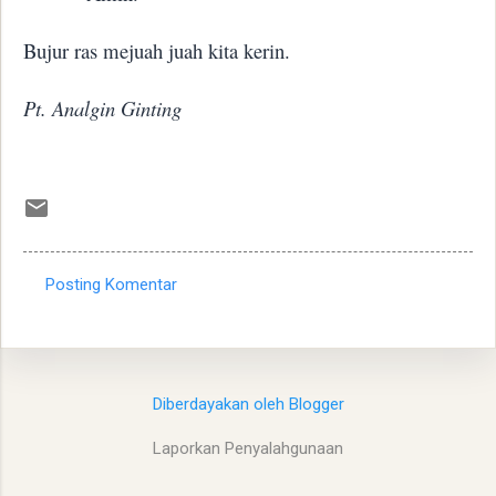
Bujur ras mejuah juah kita kerin.
Pt. Analgin Ginting
Posting Komentar
K
o
m
e
Diberdayakan oleh Blogger
n
Laporkan Penyalahgunaan
t
a