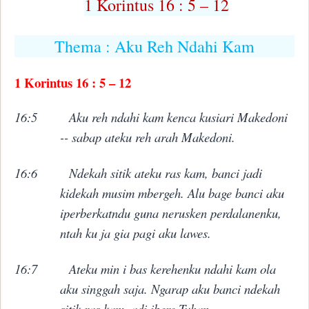
1 Korintus 16 : 5 – 12
Thema : Aku Reh Ndahi Kam
1 Korintus 16 : 5 – 12
16:5
Aku reh ndahi kam kenca kusiari Makedoni
-- sabap ateku reh arah Makedoni.
16:6
Ndekah sitik ateku ras kam, banci jadi
kidekah musim mbergeh. Alu bage banci aku
iperberkatndu guna nerusken perdalanenku,
ntah ku ja gia pagi aku lawes.
16:7
Ateku min i bas kerehenku ndahi kam ola
aku singgah saja. Ngarap aku banci ndekah
sitik ras kam, adi ibere Tuhan.