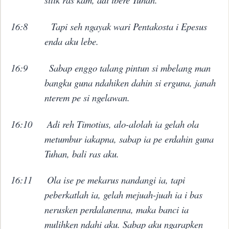
16:8
Tapi seh ngayak wari Pentakosta i Epesus
enda aku lebe.
16:9
Sabap enggo talang pintun si mbelang man
bangku guna ndahiken dahin si erguna, janah
nterem pe si ngelawan.
16:10
Adi reh Timotius, alo-alolah ia gelah ola
metumbur iakapna, sabap ia pe erdahin guna
Tuhan, bali ras aku.
16:11
Ola ise pe mekarus nandangi ia, tapi
peberkatlah ia, gelah mejuah-juah ia i bas
nerusken perdalanenna, maka banci ia
mulihken ndahi aku. Sabap aku ngarapken