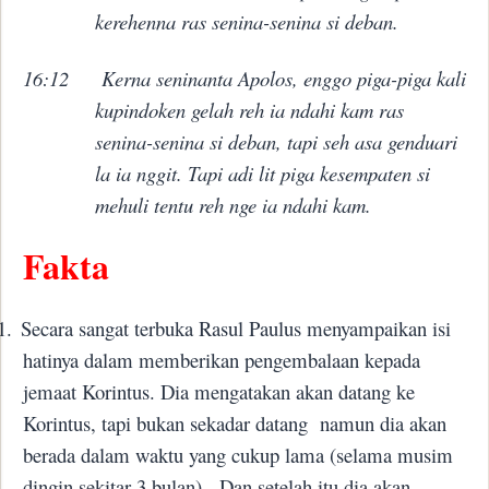
kerehenna ras senina-senina si deban.
16:12
Kerna seninanta Apolos, enggo piga-piga kali
kupindoken gelah reh ia ndahi kam ras
senina-senina si deban, tapi seh asa genduari
la ia nggit. Tapi adi lit piga kesempaten si
mehuli tentu reh nge ia ndahi kam.
Fakta
1.
Secara sangat terbuka Rasul Paulus menyampaikan isi
hatinya dalam memberikan pengembalaan kepada
jemaat Korintus. Dia mengatakan akan datang ke
Korintus, tapi bukan sekadar datang
namun dia akan
berada dalam waktu yang cukup lama (selama musim
dingin sekitar 3 bulan).
Dan setelah itu dia akan