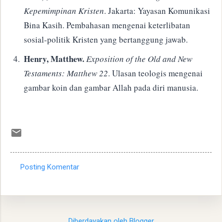
Kepemimpinan Kristen
. Jakarta: Yayasan Komunikasi
Bina Kasih. Pembahasan mengenai keterlibatan
sosial-politik Kristen yang bertanggung jawab.
Henry, Matthew.
Exposition of the Old and New
Testaments: Matthew 22
. Ulasan teologis mengenai
gambar koin dan gambar Allah pada diri manusia.
Posting Komentar
K
o
m
e
Diberdayakan oleh Blogger