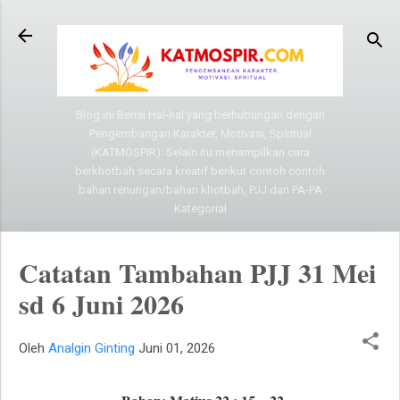
Langsung ke konten utama
Blog ini Berisi Hal-hal yang berhubungan dengan
Pengembangan Karakter, Motivasi, Spiritual
(KATMOSPIR). Selain itu menampilkan cara
berkhotbah secara kreatif berikut contoh contoh
bahan renungan/bahan khotbah, PJJ dan PA-PA
Kategorial
Catatan Tambahan PJJ 31 Mei
sd 6 Juni 2026
Oleh
Analgin Ginting
Juni 01, 2026