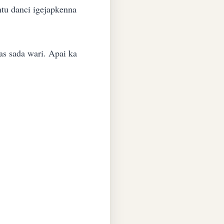
ntu danci igejapkenna
as sada wari. Apai ka