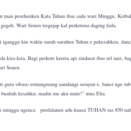
n man pesehenken Kata Tuhan ibas sada wari Minggu. Kotba
 gegeh. Wari Senen tergejap kal perkotena daging kula.
di iganggu kin waktu suruh-suruhen Tuhan e pekesahken, dan
da kira-kira. Bagi perkote kereta api sindarat ibas rel nari, b
ari Senen.
lit guru sibaso ermangmang nandangi serayan e, banci nge mbu
atlah kesahku; madin me aku mate!” nina Elia.
ua minggu ngenca perdalanen adu kuasa TUHAN ras 850 na