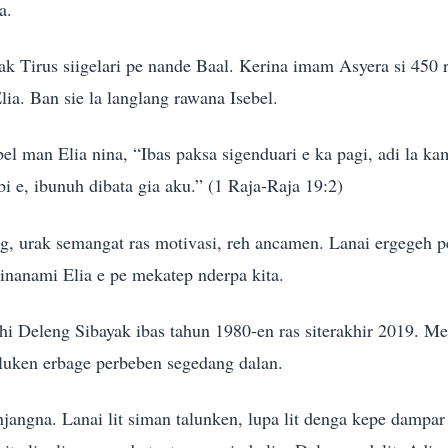
ra.
k Tirus siigelari pe nande Baal. Kerina imam Asyera si 450 r
ia. Ban sie la langlang rawana Isebel.
l man Elia nina, “Ibas paksa sigenduari e ka pagi, adi la k
 e, ibunuh dibata gia aku.” (1 Raja-Raja 19:2)
ng, urak semangat ras motivasi, reh ancamen. Lanai ergegeh 
 Sinanami Elia e pe mekatep nderpa kita.
hi Deleng Sibayak ibas tahun 1980-en ras siterakhir 2019. Me
aluken erbage perbeben segedang dalan.
jangna. Lanai lit siman talunken, lupa lit denga kepe dampa