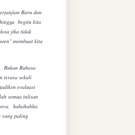
Perjanjian Baru dan
hingga begitu kita
osa jika tidak
uren" membuat kita
ll. Bukan Bahasa
 terasa sekali
adiken evaluasi
lah semua tulisan
mahnya. hahahahha.
h yang paling