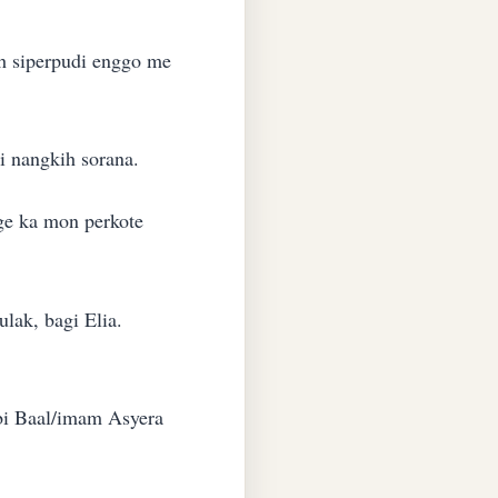
h siperpudi enggo me
ci nangkih sorana.
age ka mon perkote
lak, bagi Elia.
bi Baal/imam Asyera