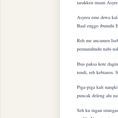
iarakken imam Asye
Asyera eme dewa kala
Baal enggo ibunuhi El
Reh me ancamen Isebe
pemunuhndu nabi-nabi
Ibas paksa kote dagi
tendi, reh kebiaren.
Piga-piga kali nangki
puncak deleng alu n
Seh ku ingan simegan