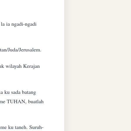
a ia ngadi-ngadi
atan/Juda/Jerusalem.
puk wilayah Kerajan
ia ku sada batang
go me TUHAN, buatlah
 me ku taneh. Suruh-