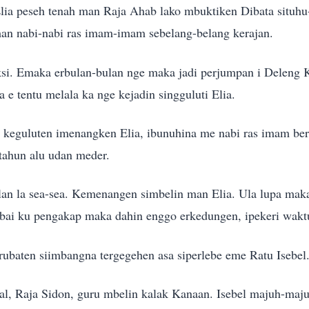
lia peseh tenah man Raja Ahab lako mbuktiken Dibata situh
man nabi-nabi ras imam-imam sebelang-belang kerajan.
taksi. Emaka erbulan-bulan nge maka jadi perjumpan i Deleng 
a e tentu melala ka nge kejadin singguluti Elia.
 keguluten imenangken Elia, ibunuhina me nabi ras imam berha
5 tahun alu udan meder.
ulan la sea-sea. Kemenangen simbelin man Elia. Ula lupa ma
bai ku pengakap maka dahin enggo erkedungen, ipekeri wak
rubaten siimbangna tergegehen asa siperlebe eme Ratu Isebel
al, Raja Sidon, guru mbelin kalak Kanaan. Isebel majuh-maju