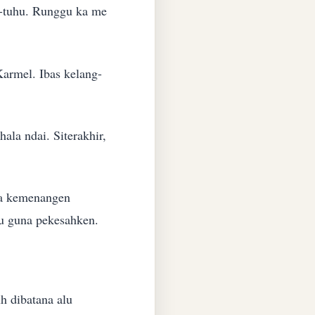
u-tuhu. Runggu ka me
Karmel. Ibas kelang-
la ndai. Siterakhir,
ka kemenangen
tu guna pekesahken.
.
h dibatana alu