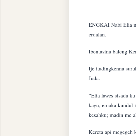
ENGKAI Nabi Elia mb
erdalan.
Ibentasina baleng Ke
Ije itadingkenna sur
Juda.
“Elia lawes sisada k
kayu, emaka kundul i
kesahku; madin me ak
Kereta api megegeh k