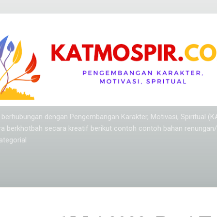
Langsung ke konten utama
ang berhubungan dengan Pengembangan Karakter, Motivasi, Spiritual (
ra berkhotbah secara kreatif berikut contoh contoh bahan renungan
tegorial