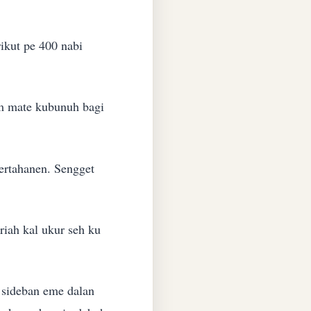
ikut pe 400 nabi
am mate kubunuh bagi
pertahanen. Sengget
riah kal ukur seh ku
r sideban eme dalan