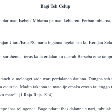
Bagi Teh Celup
iar man Isebel? Mbiarna pe man kebiaren. Perban mbiarna, l
rajan Utara/Israel/Samaria inganna ngelai seh ku Kerajan Sel
uh-suruhenna, terus ka ia erdalan ku daerah Berseba eme tam
u taneh si melenget sada wari perdalanen dauhna. Dungna seh 
a cicio ije. Madin iakapna ia mate ije emaka ertoto ia: eng
u mate!” (1 Raja-Raja 19:4)
epe ibas rel ngenca. Bage ndarat ibas dalanna e nari, mbulak