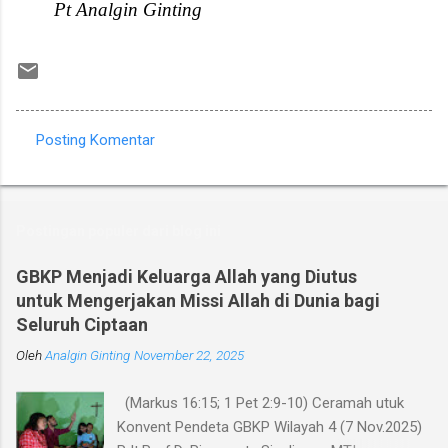
Pt Analgin Ginting
Posting Komentar
K
o
m
Postingan populer dari blog ini
e
n
GBKP Menjadi Keluarga Allah yang Diutus
untuk Mengerjakan Missi Allah di Dunia bagi
t
Seluruh Ciptaan
a
Oleh
r
Analgin Ginting
November 22, 2025
(Markus 16:15; 1 Pet 2:9-10) Ceramah utuk
Konvent Pendeta GBKP Wilayah 4 (7 Nov.2025)