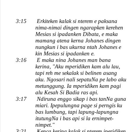
3:15
Erkiteken kalak si nterem e paksana
nima-nimai dingen ngarapken kerehen
Mesias si ipadanken Dibata, e maka
mamang atena kerna Johanes dingen
nungkun i bas ukurna ntah Johanes e
kin Mesias si ipadanken e.
3:16
E maka nina Johanes man bana
kerina, "Aku mperidiken kam alu lau,
tapi reh me sekalak si belinen asang
aku. Ngosari nali sepatuNa pe labo aku
metunggung. Ia mperidiken kam pagi
alu Kesah Si Badia ras api.
3:17
Ndiruna enggo sikap i bas tanNa guna
miari. Ipepulungna page si perngis ku
bas lumbung, tapi lapung-lapungna
itutungNa i bas api si la ernimpet-
nimpet."
3:21
Kenca kerina kalak si nterem iperidiken,