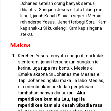
Johanes setelah orang banyak semua
dibaptis.
Sangana Jesus ertoto talang me
langit, janah Kesah Sibadia seperti Merpati
reh nderpa Yesus.
Jenari terbegi Sora ‘ Kam
kap anakku Si kukelengi, Kam kap singena
ateKU.
Makna
1.
Kerehen Yesus ternyata enggo itimai kalak
sienterem, jenari tersungkun sungkun ia
kerina, uga rupa ras bentuk Mesias e.
Emaka akapna Si Johanes me Mesias e.
Tapi Johanes ngaku maka
ia labo Mesias,
dia memberikan bukti dan penjelasan
tambahan bahwa dia bukan.
Aku
mperidiken kam alu Lau, tapi Ia
mperidiken kam alu Kesah Sibadia rasa