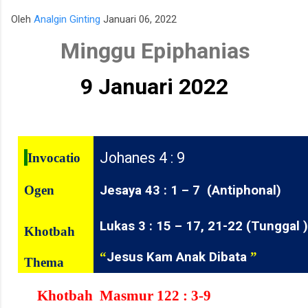
para talenta muda berpotensi tinggi seperti IM Satria Duta
Oleh
Analgin Ginting
Januari 06, 2022
Cahaya dan IM Nayaka Budhidharma. Sementara itu, Tim Putri
Minggu Epiphanias
yang diperkuat jajaran Master Internasional Wanita (WIM)
seperti Shafira Devi Herfesa, Laysa Latifah, Ummi Fisabilillah,
dan Chelsea Monica Ignesias Sihite memiliki kedalaman sku...
9 Januari 2022
Johanes 4 : 9
Invocatio
Ogen
Jesaya 43 : 1 – 7
(Antiphonal)
Lukas 3 : 15 – 17, 21-22 (Tunggal 
Khotbah
“
Jesus Kam Anak Dibata
”
Thema
Khotbah
Masmur 122 : 3-9