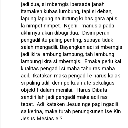
jadi dua, si mberngis ipersada janah
itamaken kubas lumbung, tapi si deban,
lapung lapung na itutung kubas gara api si
la nimpet nimpet.
Ngerii.
manusia pada
akhirnya akan dibagi dua.
Disini peran
pengadil itu paling penting, supaya tidak
salah mengadili. Bayangkan adi si mberngis
jadi ikira lambung lambung, tah lambung
lambung ikira si mberngis.
Emaka perlu kal
kualitas pengadil si maha tahu ras maha
adil.
Ikatakan maka pengadil e harus kalak
si paling adil, dem perkuah ate sekaligus
objektif dalam menilai.
Harus Dibata
sendiri lah jadi pengadil maka adil ras
tepat.
Adi ikataken Jesus nge pagi ngadili
sa kerina, maka turah penungkunen Ise Kin
Jesus Mesias e ?