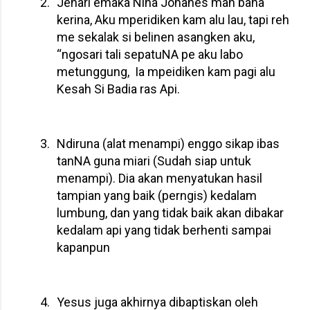
2.
Jenari emaka Nina Johanes man bana
kerina, Aku mperidiken kam alu lau, tapi reh
me sekalak si belinen asangken aku,
“ngosari tali sepatuNA pe aku labo
metunggung,
Ia mpeidiken kam pagi alu
Kesah Si Badia ras Api.
3.
Ndiruna (alat menampi) enggo sikap ibas
tanNA guna miari (Sudah siap untuk
menampi). Dia akan menyatukan hasil
tampian yang baik (perngis) kedalam
lumbung, dan yang tidak baik akan dibakar
kedalam api yang tidak berhenti sampai
kapanpun
4.
Yesus juga akhirnya dibaptiskan oleh