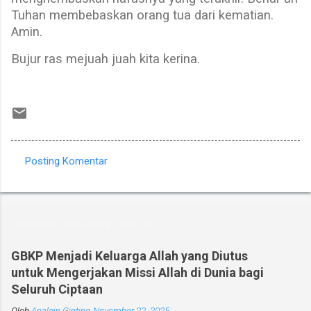
Tuhan membebaskan orang tua dari kematian.
Amin.
Bujur ras mejuah juah kita kerina.
Posting Komentar
K
o
m
Postingan populer dari blog ini
e
n
GBKP Menjadi Keluarga Allah yang Diutus
untuk Mengerjakan Missi Allah di Dunia bagi
t
Seluruh Ciptaan
a
Oleh
Analgin Ginting
November 22, 2025