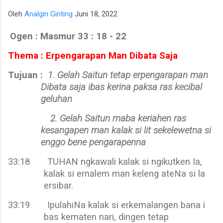
para talenta muda berpotensi tinggi seperti IM Satria Duta
Oleh
Analgin Ginting
Juni 18, 2022
Cahaya dan IM Nayaka Budhidharma. Sementara itu, Tim Putri
yang diperkuat jajaran Master Internasional Wanita (WIM)
Ogen : Masmur 33 : 18 - 22
seperti Shafira Devi Herfesa, Laysa Latifah, Ummi Fisabilillah,
Thema : Erpengarapan Man Dibata Saja
dan Chelsea Monica Ignesias Sihite memiliki kedalaman sku...
Tujuan :
1. Gelah Saitun tetap erpengarapan man
Dibata saja ibas kerina paksa ras kecibal
geluhan
2. Gelah Saitun maba keriahen ras
kesangapen man kalak si lit sekelewetna si
enggo bene pengarapenna
33:18
TUHAN ngkawali kalak si ngikutken Ia,
kalak si ernalem man keleng ateNa si la
ersibar.
33:19
IpulahiNa kalak si erkemalangen bana i
bas kematen nari, dingen tetap