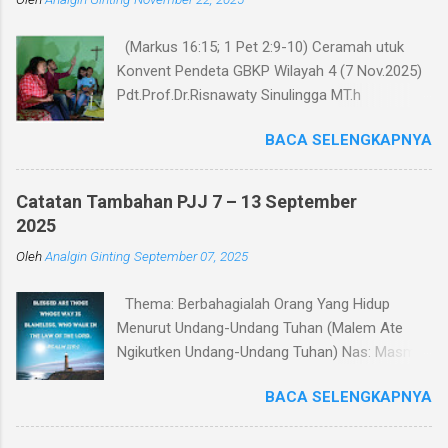
r
(Markus 16:15; 1 Pet 2:9-10) Ceramah utuk
Konvent Pendeta GBKP Wilayah 4 (7 Nov.2025)
Pdt.Prof.Dr.Risnawaty Sinulingga MT.h
Pengantar Puji Syukur kepada Tuhan untuk
BACA SELENGKAPNYA
kesempatan berharga saat ini dalam
menyampaikan ceramah tentang visi baru
gereja GBKP. Ceramah ini disampaikan menurut
Catatan Tambahan PJJ 7 – 13 September
perumusan visi, dianalisa berdasarkan teks
2025
acuan (Markus 16:15 dan 1 Petrus 2:9-10),
Oleh
Analgin Ginting
September 07, 2025
dibandingkan dengan panggilan gereja dalam
Tata Gereja GBKP. Rumusan visi dan panggilan
Thema: Berbahagialah Orang Yang Hidup
GBKP yang sedikit berbeda dengan teks acuan
Menurut Undang-Undang Tuhan (Malem Ate
Alkitab, menunjukkan bahwa GBKP memiliki
Ngikutken Undang-Undang Tuhan) Nas: Masmur
landasan dogmatis yang cukup kuat dalam
119:1–7 Pembukaan Setiap manusia pada
perumusan vissi ini. Dalam bagian pertama
BACA SELENGKAPNYA
hakikatnya mencari kebahagiaan. Namun
ceramah, akan dipaparkan makna kata-kata
pertanyaan yang mendasar adalah: apakah
dalam visi yaitu “Menjadi Keluarga Allah yang
sumber kebahagiaan itu? Sebagian orang