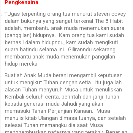
Pengkenaina
.
TUgas terpenting orang tua menurut steven covey
dalam bukunya yang sangat terkenal The 8 Habit
adalah, membantu anak muda menemukan suara
(panggilan) hidupnya.
Kam orang tua kami sudah
berhasil dalam hidupndu, kam sudah mengikuti
suara hatindu selama ini.
Giliranndu sekarang
membantu anak muda menemukan panggilan
hidup mereka.
.
Buatlah Anak Muda berani mengambil keputusan
untuk mengikut Tuhan dengan setia.
Itu juga lah
alasan Tuhan menyuruh Musa untuk menuliskan
Kembali seluruh cerita, perintah dan janji Tuhan
kepada generasi muda Jahudi yang akan
memasuki Tanah Perjanjian Kanaan.
Musa
menulis kitab Ulangan dimasa tuanya, dan setelah
selesai Tuhan memangku dia saat Musa
menghembuskan nafasnya yang terakhir. Benar ah