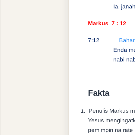
Ia, jana
Markus
7 : 12
7:12
Bahan
Enda me
nabi-nab
Fakta
1.
Penulis Markus m
Yesus mengingatk
pemimpin na rate