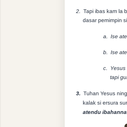
2.
Tapi ibas kam la 
dasar pemimpin si
a.
Ise at
b.
Ise at
c.
Yesus 
tapi gu
3.
Tuhan Yesus ninge
kalak si ersura s
atendu ibahann