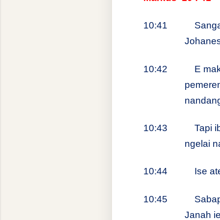
10:41
Sanga 
Johanes
10:42
E maka
pemeren
nandang
10:43
Tapi i
ngelai 
10:44
Ise at
10:45
Sabap 
Janah i