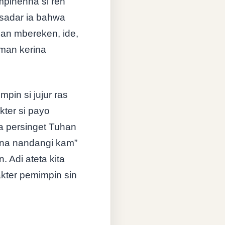
mpinenna si reh
 sadar ia bahwa
han mbereken, ide,
 man kerina
in si jujur ras
kter si payo
a persinget Tuhan
nna nandangi kam”
. Adi ateta kita
kter pemimpin sin