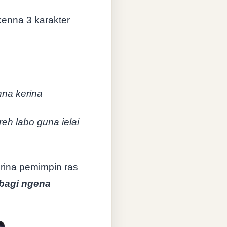
kenna 3 karakter
nna kerina
eh labo guna ielai
erina pemimpin ras
 bagi ngena