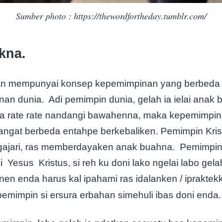
Sumber photo : https://thewordfortheday.tumblr.com/
kna.
an mempunyai konsep kepemimpinan yang berbeda
nan dunia.
Adi pemimpin dunia, gelah ia ielai anak
 rate rate nandangi bawahenna, maka kepemimpin
angat berbeda entahpe berkebaliken. Pemimpin Krist
gajari, ras memberdayaken anak buahna.
Pemimpin 
i
Yesus
Kristus, si reh ku doni lako ngelai labo gelah
en enda harus kal ipahami ras idalanken / ipraktek
emimpin si ersura erbahan simehuli ibas doni enda.