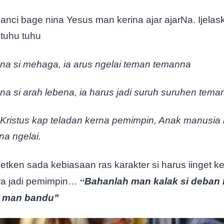
banci bage nina Yesus man kerina ajar ajarNa. Ijelas
tuhu tuhu
ena si mehaga, ia arus ngelai teman temanna
ena si arah lebena, ia harus jadi suruh suruhen tema
Kristus kap teladan kerna pemimpin, Anak manusia r
na ngelai.
tken sada kebiasaan ras karakter si harus iinget k
“
ura jadi pemimpin…
Bahanlah man kalak si deban
a man bandu”