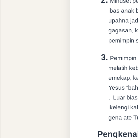
Mindset p
ibas anak 
upahna jad
gagasan, kr
pemimpin si
3.
Pemimpin 
melatih keb
emekap, ka
Yesus “bah
.
Luar bias
ikelengi ka
gena ate T
Pengkena