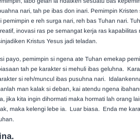
emimpin, labo gelah ia ndatken sesuatu bas kepemi
buahna nari, tah pe ibas don inari. Pemimpin Kristen
i pemimpin e reh surga nari, reh bas Tuhan nari. Tu
eatif, inovasi ras pe semangat kerja ras kapabilitas
njadiken Kristus Yesus jadi teladan.
si payo, pemimpin si ngena ate Tuhan emekap pemimp
iasaan tah pe karakter si mehuli ibas geluhna.
Kara
rakter si reh/muncul ibas pusuhna nari.
Idalankenn
anlah man kalak si deban, kai atendu ngena ibaha
a, jika kita ingin dihormati maka hormati lah orang lain
lak, maka kelengi lebe ia.
Luar biasa.
Enda me kara
uhan.
ina.