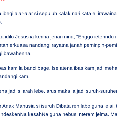
ibegi ajar-ajar si sepuluh kalak nari kata e, irawain
.
 idilo Jesus ia kerina jenari nina, "Enggo ietehndu m
tah erkuasa nandangi rayatna janah peminpin-pemin
i bawahenna.
bas kam la banci bage. Ise atena ibas kam jadi mehag
nandangi kam.
ena jadi si arah lebe, arus maka ia jadi suruh-suruh
Anak Manusia si isuruh Dibata reh labo guna ielai, 
endeskenNa kesahNa guna nebusi nterem jelma. Man