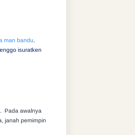
na man bandu
.
 enggo isuratken
.
Pada awalnya
a, janah pemimpin