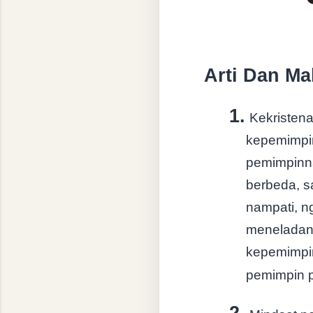
Arti Dan Ma
1.
Kekristen
kepemimpi
pemimpinna
berbeda, s
nampati, n
meneladan
kepemimpin
pemimpin p
2.