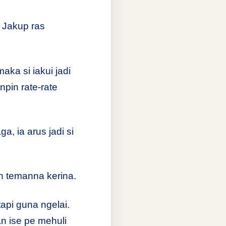
a Jakup ras
aka si iakui jadi
pin rate-rate
a, ia arus jadi si
en temanna kerina.
tapi guna ngelai.
 ise pe mehuli