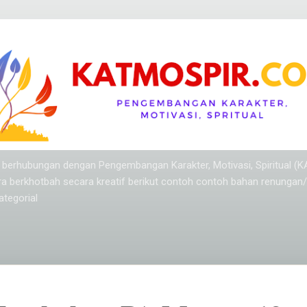
Langsung ke konten utama
ang berhubungan dengan Pengembangan Karakter, Motivasi, Spiritual (
ra berkhotbah secara kreatif berikut contoh contoh bahan renungan
tegorial