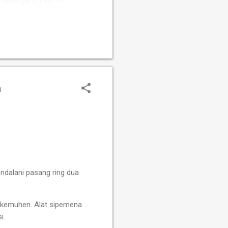
 menengah ( mid-tier ). Tim
Susanto Megaranto dengan
Sementara itu, Tim Putri
fah, Ummi Fisabilillah, dan
a
endalani pasang ring dua
i kemuhen. Alat sipemena
si.