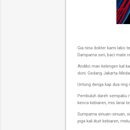
Gia nina dokter kami labo t
Damparna seri; baci mate 
Andiko man kelengen kal k
doni. Gedang Jakarta-Meda
Untung denga kap dua ring 
Pembuluh dareh sempabu ra
kenca kebiaren, mis lanai t
Sumpama sinuan-sinuan, siba
piga kali ikuit kebiaren, me