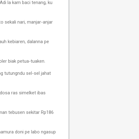
Adi la kam baci tenang, ku
o sekali nari, manjar-anjar
dauh kebiaren, dalanna pe
oler biak petua-tuaken.
g tutungndu sel-sel jahat
 dosa ras simelket ibas
, man tebusen sekitar Rp186
 namura doni pe labo ngasup