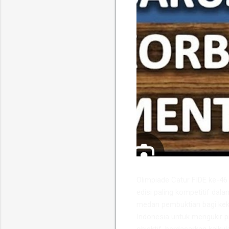
​Olimpiade Catur FIDE ke-4
edisi paling kompetitif dala
medan pembuktian bagi keku
Indonesia untuk mengukir p