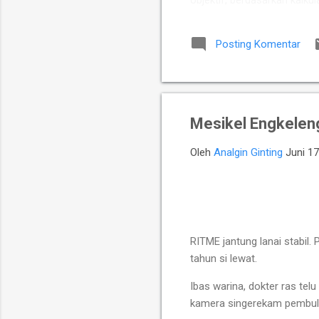
objektif, berdasarkan kalkul
Putra Indonesia memuncul
para talenta muda berpoten
Posting Komentar
yang diperkuat jajaran Mast
Chelsea Monica Ignesias Sih
Mesikel Engkelen
Oleh
Analgin Ginting
Juni 17
RITME jantung lanai stabil.
tahun si lewat.
Ibas warina, dokter ras te
kamera singerekam pembuluh