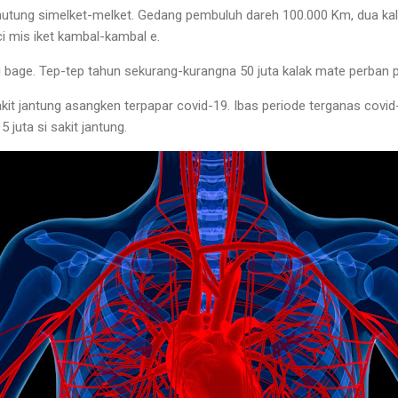
 nutung simelket-melket. Gedang pembuluh dareh 100.000 Km, dua kal
i mis iket kambal-kambal e.
i bage. Tep-tep tahun sekurang-kurangna 50 juta kalak mate perban p
it jantung asangken terpapar covid-19. Ibas periode terganas covid-
5 juta si sakit jantung.