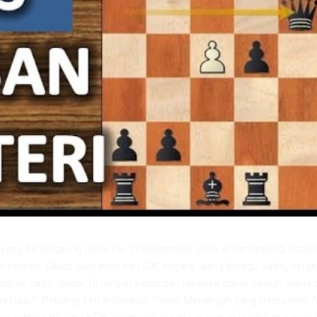
6 yang berlangsung pada 15–27 September 2026 di Samarkand, Uzbeki
m sejarah. Diikuti oleh lebih dari 200 negara, ajang beregu paling berge
atan catur global. Di tengah kepungan raksasa dunia, sejauh mana 
restasi? ​ Peluang Tim Indonesia: Posisi Menengah yang Berpotensi 