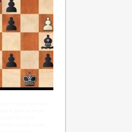
stan, menjadi salah satu
ngsi di dunia ini menjadi
peluang Tim Catur
Memberi Kejutan ​Secara