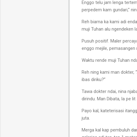
Enggo telu jam lenga tertem
perpedem kam gundari,” nin
Reh biarna ka kami adi endal
muji Tuhan alu ngendeken 
Pusuh positif. Maler percay
enggo mejile, pemasangen r
Waktu rende muji Tuhan ndai
Reh ning kami man dokter, “
ibas diriku?”
Tawa dokter ndai, nina njab
dirindu. Man Dibata, la pe li
Payo kal, kateterisasi itan
juta.
Merga kal kap pembuluh dar