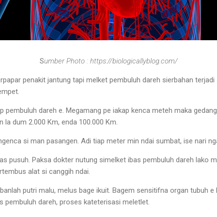
S
umber Photo :
https://biologicallyblog.com/
erpapar penakit jantung tapi melket pembuluh dareh sierbahan terjadi
rempet.
ap pembuluh dareh e. Megamang pe iakap kenca meteh maka gedang 
n la dum 2.000 Km, enda 100.000 Km.
ngenca si man pasangen. Adi tiap meter min ndai sumbat, ise nari n
s pusuh. Paksa dokter nutung simelket ibas pembuluh dareh lako m
ertembus alat si canggih ndai.
nlah putri malu, melus bage ikuit. Bagem sensitifna organ tubuh e k
lus pembuluh dareh, proses kateterisasi meletlet.