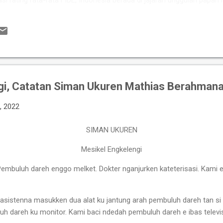
asi rating rata-rata FIDE, Indonesia berada di jajaran unggulan papan
kan kekuatan berkat perpaduan pengalamannya Grandmaster (GM) 
si tinggi seperti IM Satria Duta Cahaya dan IM Nayaka Budhidharma. 
er Internasional Wanita (WIM) seperti Shafira Devi Herfesa, Laysa Lati
ite memiliki kedalaman sku...
gi, Catatan Siman Ukuren Mathias Berahman
, 2022
SIMAN UKUREN
Mesikel Engkelengi
 Pembuluh dareh enggo melket. Dokter nganjurken kateterisasi. Kami 
lu asistenna masukken dua alat ku jantung arah pembuluh dareh tan s
 dareh ku monitor. Kami baci ndedah pembuluh dareh e ibas televi