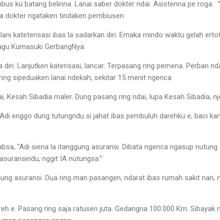
bus ku batang belinna. Lanai saber dokter ndai. Asistenna pe roga. “
a dokter ngataken tindaken pembiusen.
ani kateterisasi ibas la sadarkan diri. Emaka mindo waktu gelah ertot
lagu Kumasuki GerbangNya.
a diri. Lanjutken katerisasi, lancar. Terpasang ring pemena. Perban n
ing sipeduaken lanai ndekah, sekitar 15 menit ngenca.
, Kesah Sibadia maler. Dung pasang ring ndai, lupa Kesah Sibadia, nj
Adi enggo dung tutungndu si jahat ibas pembuluh darehku e, baci kan
absa, “Adi siena la itanggung asuransi. Dibata ngenca ngasup nutung
t asuransindu, nggit IA nutungsa.”
ggung asuransi. Dua ring man pasangen, ndarat ibas rumah sakit nari
eh e. Pasang ring saja ratusen juta. Gedangna 100.000 Km. Sibayak