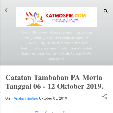
Langsung ke konten utama
Blog ini Berisi Hal-hal yang berhubungan dengan
Pengembangan Karakter, Motivasi, Spiritual
(KATMOSPIR). Selain itu menampilkan cara
berkhotbah secara kreatif berikut contoh contoh
bahan renungan/bahan khotbah, PJJ dan PA-PA
Kategorial
Catatan Tambahan PA Moria
Tanggal 06 - 12 Oktober 2019.
Oleh
Analgin Ginting
Oktober 05, 2019