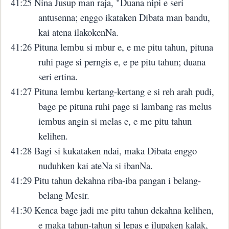
41:25 Nina Jusup man raja, "Duana nipi e seri
antusenna; enggo ikataken Dibata man bandu,
kai atena ilakokenNa.
41:26 Pituna lembu si mbur e, e me pitu tahun, pituna
ruhi page si perngis e, e pe pitu tahun; duana
seri ertina.
41:27 Pituna lembu kertang-kertang e si reh arah pudi,
bage pe pituna ruhi page si lambang ras melus
iembus angin si melas e, e me pitu tahun
kelihen.
41:28 Bagi si kukataken ndai, maka Dibata enggo
nuduhken kai ateNa si ibanNa.
41:29 Pitu tahun dekahna riba-iba pangan i belang-
belang Mesir.
41:30 Kenca bage jadi me pitu tahun dekahna kelihen,
e maka tahun-tahun si lepas e ilupaken kalak,