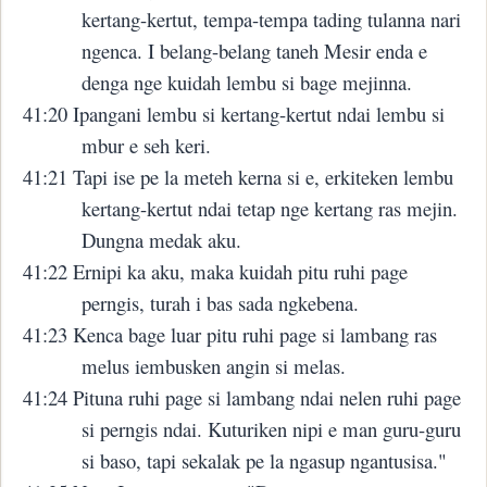
kertang-kertut, tempa-tempa tading tulanna nari
ngenca. I belang-belang taneh Mesir enda e
denga nge kuidah lembu si bage mejinna.
41:20 Ipangani lembu si kertang-kertut ndai lembu si
mbur e seh keri.
41:21 Tapi ise pe la meteh kerna si e, erkiteken lembu
kertang-kertut ndai tetap nge kertang ras mejin.
Dungna medak aku.
41:22 Ernipi ka aku, maka kuidah pitu ruhi page
perngis, turah i bas sada ngkebena.
41:23 Kenca bage luar pitu ruhi page si lambang ras
melus iembusken angin si melas.
41:24 Pituna ruhi page si lambang ndai nelen ruhi page
si perngis ndai. Kuturiken nipi e man guru-guru
si baso, tapi sekalak pe la ngasup ngantusisa."