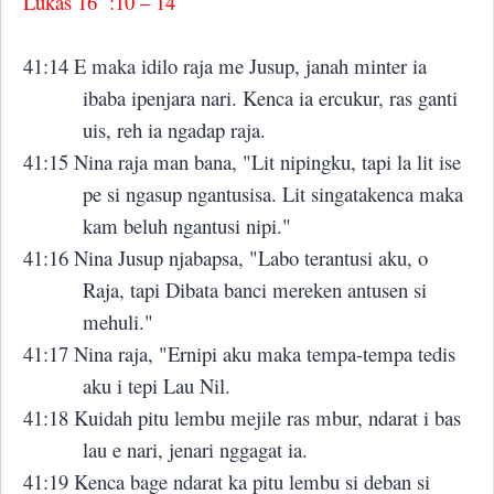
Lukas 16
:10 – 14
41:14 E maka idilo raja me Jusup, janah minter ia
ibaba ipenjara nari. Kenca ia ercukur, ras ganti
uis, reh ia ngadap raja.
41:15 Nina raja man bana, "Lit nipingku, tapi la lit ise
pe si ngasup ngantusisa. Lit singatakenca maka
kam beluh ngantusi nipi."
41:16 Nina Jusup njabapsa, "Labo terantusi aku, o
Raja, tapi Dibata banci mereken antusen si
mehuli."
41:17 Nina raja, "Ernipi aku maka tempa-tempa tedis
aku i tepi Lau Nil.
41:18 Kuidah pitu lembu mejile ras mbur, ndarat i bas
lau e nari, jenari nggagat ia.
41:19 Kenca bage ndarat ka pitu lembu si deban si