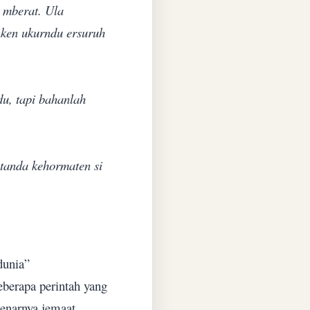
r mberat. Ula
nken ukurndu ersuruh
du, tapi bahanlah
tanda kehormaten si
dunia”
berapa perintah yang
enarnya jemaat.