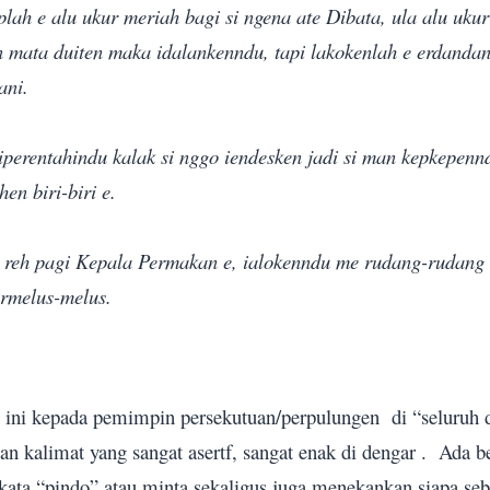
lah e alu ukur meriah bagi si ngena ate Dibata, ula alu uku
 mata duiten maka idalankenndu, tapi lakokenlah e erdanda
ani.
iperentahindu kalak si nggo iendesken jadi si man kepkepenn
hen biri-biri e.
reh pagi Kepala Permakan e, ialokenndu me rudang-rudang 
ermelus-melus.
us ini kepada pemimpin persekutuan/perpulungen
di “seluruh 
n kalimat yang sangat asertf, sangat enak di dengar .
Ada be
ata “pindo” atau minta sekaligus juga menekankan siapa seb