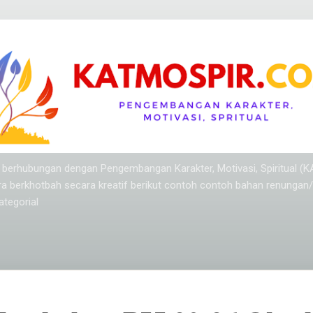
Langsung ke konten utama
ang berhubungan dengan Pengembangan Karakter, Motivasi, Spiritual (
ra berkhotbah secara kreatif berikut contoh contoh bahan renungan
tegorial