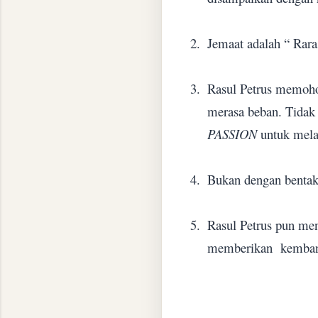
2.
Jemaat adalah “ Rara
3.
Rasul Petrus memoh
merasa beban. Tida
PASSION
untuk mela
4.
Bukan dengan bentak
5.
Rasul Petrus pun me
memberikan
kemban