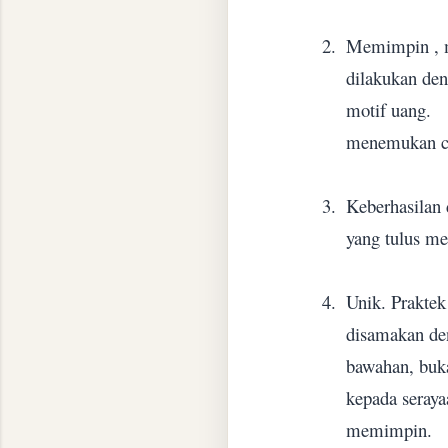
2.
Memimpin , m
dilakukan den
motif uang.
menemukan ci
3.
Keberhasilan
yang tulus me
4.
Unik. Praktek
disamakan de
bawahan, buk
kepada seraya
memimpin.