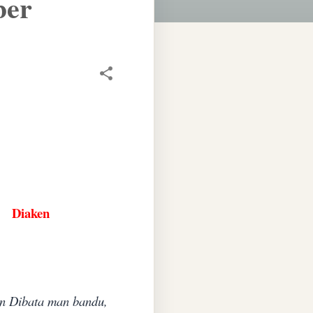
ber
Diaken
en Dibata man bandu,