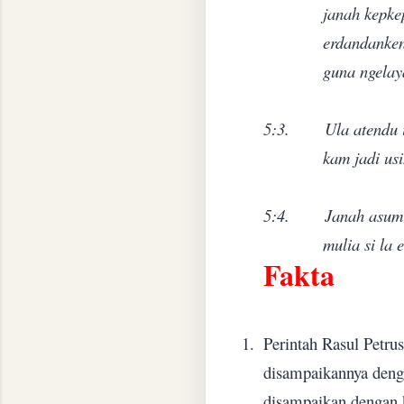
janah kepkep
erdandanken
guna ngelay
5:3.
Ula atendu 
kam jadi usi
5:4.
Janah asum 
mulia si la 
Fakta
1.
Perintah Rasul Petr
disampaikannya denga
disampaikan dengan k