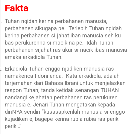
Fakta
.
Tuhan ngidah kerina perbahanen manusia,
perbahanen sikugapa pe.
Terlebih Tuhan ngidah
kerina perbahanen si jahat iban manusia seh ku
bas perukurenna si macik na pe.
Idah Tuhan
perbahanen sijahat ras ukur simacik ibas manusia
emaka erkadiola Tuhan.
.
Erkadiola Tuhan enggo njadiken manusia ras
namakenca I doni enda.
Kata erkadiola, adalah
terjemahan dari Bahasa Ibrani untuk menjelaskan
respon Tuhan, tanda ketidak senangan TUHAN
nandangi kejahatan perbahanen ras perukuren
manusia e. Jenari Tuhan mengatakan kepada
diriNYA sendiri “kusasapkenlah manusia si enggo
kujadiken e, bagepe kerina rubia rubia ras perik
perik…”