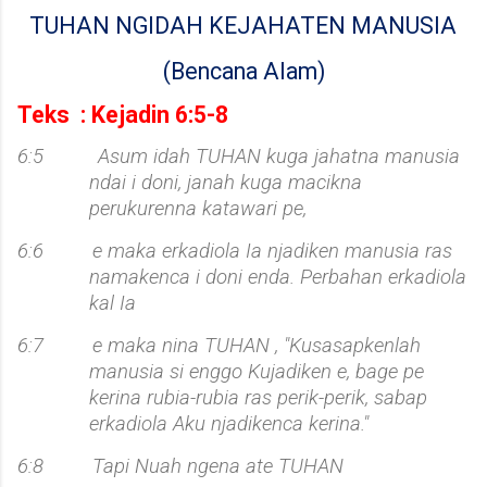
dan antropolog Universitas Negeri Medan, Prof. Erond L.
TUHAN NGIDAH KEJAHATEN MANUSIA
Damanik, artikel ini mengurai fakta bahwa keterpisahan kultural
(Bencana Alam)
dan etnis antara Suku Karo dan Suku Mela...
Teks
:
Kejadin 6:5-8
6:5
Asum idah TUHAN kuga jahatna manusia
ndai i doni, janah kuga macikna
perukurenna katawari pe,
6:6
e maka erkadiola Ia njadiken manusia ras
namakenca i doni enda. Perbahan erkadiola
kal Ia
6:7
e maka nina TUHAN , "Kusasapkenlah
manusia si enggo Kujadiken e, bage pe
kerina rubia-rubia ras perik-perik, sabap
erkadiola Aku njadikenca kerina."
6:8
Tapi Nuah ngena ate TUHAN