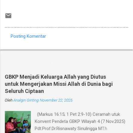
Posting Komentar
K
o
m
Postingan populer dari blog ini
e
n
GBKP Menjadi Keluarga Allah yang Diutus
untuk Mengerjakan Missi Allah di Dunia bagi
t
Seluruh Ciptaan
a
Oleh
r
Analgin Ginting
November 22, 2025
(Markus 16:15; 1 Pet 2:9-10) Ceramah utuk
Konvent Pendeta GBKP Wilayah 4 (7 Nov.2025)
Pdt.Prof.Dr.Risnawaty Sinulingga MT.h