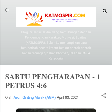
Langsung ke konten utama
Blog ini Berisi Hal-hal yang berhubungan dengan
Pengembangan Karakter, Motivasi, Spiritual
(KATMOSPIR). Selain itu menampilkan cara
berkhotbah secara kreatif berikut contoh contoh
bahan renungan/bahan khotbah, PJJ dan PA-PA
Kategorial
SABTU PENGHARAPAN - 1
PETRUS 4:6
Oleh
Aron Ginting Manik (AGM)
April 03, 2021