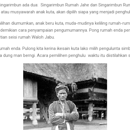
Singarimbun ada dua:
Singarimbun Rumah Jahe dan Singarimbun Ruma
h atau musyawarah anak kuta, akan dipilih siapa yang menjadi penghu
ilihan diumumkan, anak beru kuta, muda-mudinya keliling rumah-
, demikian cara penyampaian pengumumannya. Pong rumah enda peng
tian seisi rumah Waloh Jabu.
mah enda. Pulong kita kerina ikesain kuta lako milih pengulunta sim
 dung man berngi. Acara pemilihen penghulu
waktu itu diistilahkan 