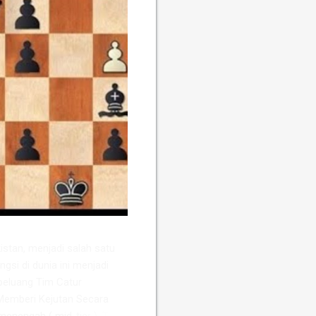
stan, menjadi salah satu
ngsi di dunia ini menjadi
peluang Tim Catur
Memberi Kejutan ​Secara