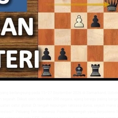
6 yang berlangsung pada 15–27 September 2026 di Samarkand, Uzbeki
m sejarah. Diikuti oleh lebih dari 200 negara, ajang beregu paling berge
atan catur global. Di tengah kepungan raksasa dunia, sejauh mana 
restasi? ​ Peluang Tim Indonesia: Posisi Menengah yang Berpotensi 