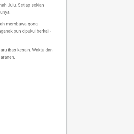
h Julu. Setiap sekian
lunya.
rumah membawa gong
anak pun dipukul berkali-
baru ibas kesain. Waktu dan
saranen.