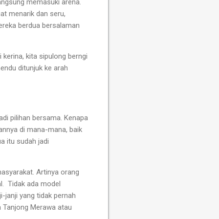
 langsung memasuki arena.
at menarik dan seru,
ereka berdua bersalaman
kerina, kita sipulong berngi
ihendu ditunjuk ke arah
adi pilihan bersama. Kenapa
annya di mana-mana, baik
a itu sudah jadi
masyarakat. Artinya orang
l.
Tidak ada model
i-janji yang tidak pernah
uta Tanjong Merawa atau