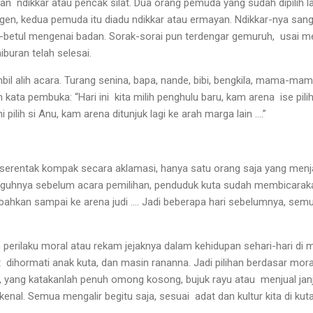
ran
ndikkar atau pencak silat. Dua orang pemuda yang sudah dipilih
ngen, kedua pemuda itu diadu ndikkar atau ermayan. Ndikkar-nya sang
l-betul mengenai badan. Sorak-sorai pun terdengar gemuruh,
usai m
buran telah selesai.
l alih acara. Turang senina, bapa, nande, bibi, bengkila, mama-mami 
h kata pembuka: “Hari ini
kita milih penghulu baru, kam arena
ise pil
lih si Anu, kam arena ditunjuk lagi ke arah marga lain ....”
an serentak kompak secara aklamasi, hanya satu orang saja yang menj
gguhnya sebelum acara pemilihan, penduduk kuta sudah membicarak
 bahkan sampai ke arena judi .... Jadi beberapa hari sebelumnya, semu
n perilaku moral atau rekam jejaknya dalam kehidupan sehari-hari di 
t
dihormati anak kuta, dan masin rananna. Jadi pilihan berdasar mora
, yang katakanlah penuh omong kosong, bujuk rayu atau
menjual janj
ikenal. Semua mengalir begitu saja, sesuai
adat dan kultur kita di k