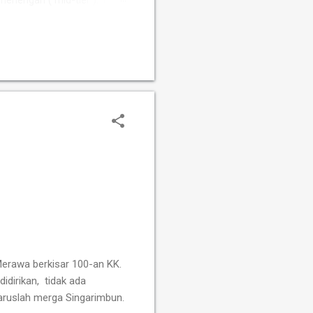
 menengah ( mid-tier ). Tim
Susanto Megaranto dengan
Sementara itu, Tim Putri
fah, Ummi Fisabilillah, dan
Merawa berkisar 100-an KK.
idirikan,
tidak ada
aruslah merga Singarimbun.