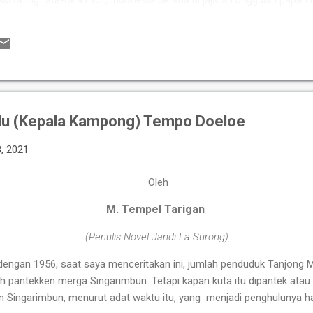
asi rating rata-rata FIDE, Indonesia berada di jajaran unggulan papan
kan kekuatan berkat perpaduan pengalamannya Grandmaster (GM) 
si tinggi seperti IM Satria Duta Cahaya dan IM Nayaka Budhidharma. 
er Internasional Wanita (WIM) seperti Shafira Devi Herfesa, Laysa Lati
ite memiliki kedalaman sku...
lu (Kepala Kampong) Tempo Doeloe
8, 2021
Oleh
M. Tempel Tarigan
(Penulis Novel Jandi La Surong)
engan 1956, saat saya menceritakan ini, jumlah penduduk Tanjong 
 pantekken merga Singarimbun. Tetapi kapan kuta itu dipantek atau d
n Singarimbun, menurut adat waktu itu, yang
menjadi penghulunya h