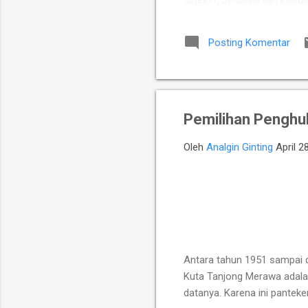
objektif, berdasarkan kalkul
Putra Indonesia memuncul
para talenta muda berpoten
Posting Komentar
yang diperkuat jajaran Mast
Chelsea Monica Ignesias Sih
Pemilihan Penghu
Oleh
Analgin Ginting
April 2
Antara tahun 1951 sampai d
Kuta Tanjong Merawa adalah
datanya. Karena ini panteke