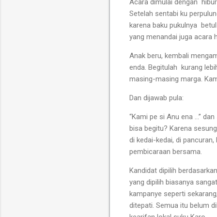
Acara dimulai dengan
hibu
Setelah sentabi ku perpulu
karena baku pukulnya
betu
yang menandai juga acara hi
Anak beru, kembali mengambi
enda. Begitulah
kurang lebi
masing-masing marga. Kami pi
Dan dijawab pula:
“Kami pe si Anu ena ...” d
bisa begitu? Karena sesun
di kedai-kedai, di pancuran,
pembicaraan bersama.
Kandidat dipilih berdasarka
yang dipilih biasanya sanga
kampanye seperti sekarang
ditepati. Semua itu belum d
kearifan lokal suku Karo.