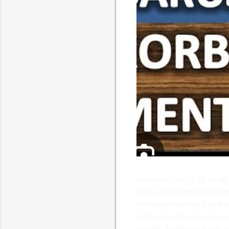
​Olimpiade Catur FIDE ke-4
edisi paling kompetitif dala
medan pembuktian bagi keku
Indonesia untuk mengukir p