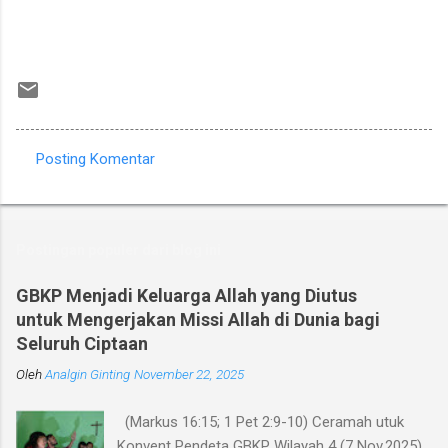
Posting Komentar
K
o
m
Postingan populer dari blog ini
e
n
GBKP Menjadi Keluarga Allah yang Diutus
untuk Mengerjakan Missi Allah di Dunia bagi
t
Seluruh Ciptaan
a
Oleh
r
Analgin Ginting
November 22, 2025
(Markus 16:15; 1 Pet 2:9-10) Ceramah utuk
Konvent Pendeta GBKP Wilayah 4 (7 Nov.2025)