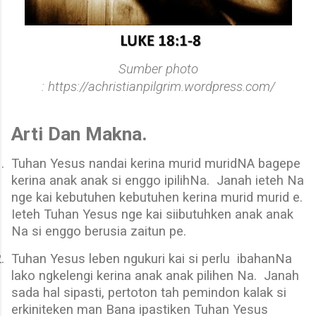
Sumber photo
: https://achristianpilgrim.wordpress.com/
Arti Dan Makna.
.
Tuhan Yesus nandai kerina murid muridNA bagepe
kerina anak anak si enggo ipilihNa.
Janah ieteh Na
nge kai kebutuhen kebutuhen kerina murid murid e.
Ieteh Tuhan Yesus nge kai siibutuhken anak anak
Na si enggo berusia zaitun pe.
.
Tuhan Yesus leben ngukuri kai si perlu
ibahanNa
lako ngkelengi kerina anak anak pilihen Na.
Janah
sada hal sipasti, pertoton tah pemindon kalak si
erkiniteken man Bana ipastiken Tuhan Yesus