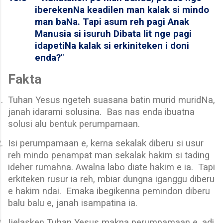
iberekenNa keadilen man kalak si mindo
man baNa. Tapi asum reh pagi Anak
Manusia si isuruh Dibata lit nge pagi
idapetiNa kalak si erkiniteken i doni
enda?"
Fakta
.
Tuhan Yesus ngeteh suasana batin murid muridNa,
janah idarami solusina.
Bas nas enda ibuatna
solusi alu bentuk perumpamaan.
.
Isi perumpamaan e, kerna sekalak diberu si usur
reh mindo penampat man sekalak hakim si tading
ideher rumahna. Awalna labo diate hakim e ia.
Tapi
erkiteken rusur ia reh, mbiar dungna iganggu diberu
e hakim ndai.
Emaka ibegikenna pemindon diberu
balu balu e, janah isampatina ia.
.
Ijelasken Tuhan Yesus makna perumpamaan e, adi