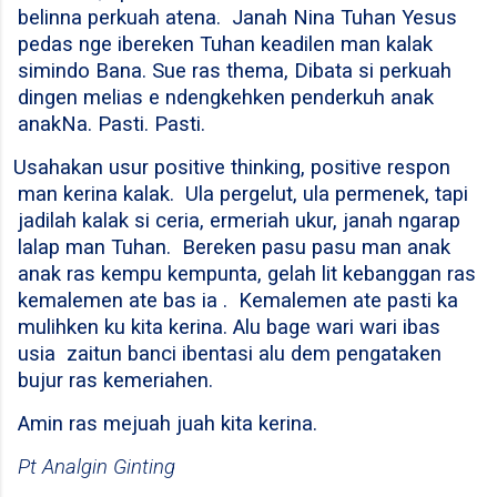
belinna perkuah atena.
Janah Nina Tuhan Yesus
pedas nge ibereken Tuhan keadilen man kalak
simindo Bana. Sue ras thema, Dibata si perkuah
dingen melias e ndengkehken penderkuh anak
anakNa. Pasti. Pasti.
Usahakan usur positive thinking, positive respon
man kerina kalak.
Ula pergelut, ula permenek, tapi
jadilah kalak si ceria, ermeriah ukur, janah ngarap
lalap man Tuhan.
Bereken pasu pasu man anak
anak ras kempu kempunta, gelah lit kebanggan ras
kemalemen ate bas ia .
Kemalemen ate pasti ka
mulihken ku kita kerina. Alu bage wari wari ibas
usia
zaitun banci ibentasi alu dem pengataken
bujur ras kemeriahen.
Amin ras mejuah juah kita kerina.
Pt Analgin Ginting