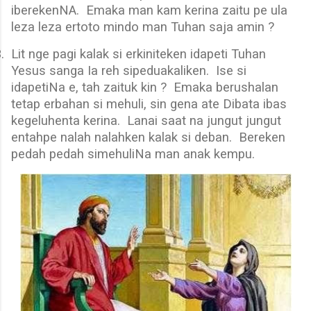
iberekenNA.
Emaka man kam kerina zaitu pe ula
leza leza ertoto mindo man Tuhan saja amin ?
.
Lit nge pagi kalak si erkiniteken idapeti Tuhan
Yesus sanga Ia reh sipeduakaliken.
Ise si
idapetiNa e, tah zaituk kin ?
Emaka berushalan
tetap erbahan si mehuli, sin gena ate Dibata ibas
kegeluhenta kerina.
Lanai saat na jungut jungut
entahpe nalah nalahken kalak si deban.
Bereken
pedah pedah simehuliNa man anak kempu.