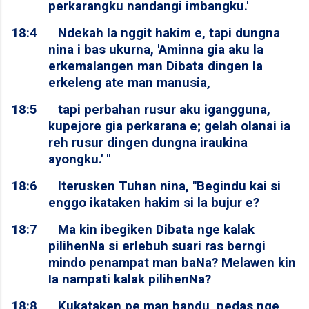
perkarangku nandangi imbangku.'
18:4
Ndekah la nggit hakim e, tapi dungna
nina i bas ukurna, 'Aminna gia aku la
erkemalangen man Dibata dingen la
erkeleng ate man manusia,
18:5
tapi perbahan rusur aku igangguna,
kupejore gia perkarana e; gelah olanai ia
reh rusur dingen dungna iraukina
ayongku.' "
18:6
Iterusken Tuhan nina, "Begindu kai si
enggo ikataken hakim si la bujur e?
18:7
Ma kin ibegiken Dibata nge kalak
pilihenNa si erlebuh suari ras berngi
mindo penampat man baNa? Melawen kin
Ia nampati kalak pilihenNa?
18:8
Kukataken pe man bandu, pedas nge