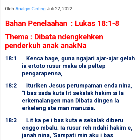
para talenta muda berpotensi tinggi seperti IM Satria Duta
Oleh
Analgin Ginting
Juli 22, 2022
Cahaya dan IM Nayaka Budhidharma. Sementara itu, Tim Putri
yang diperkuat jajaran Master Internasional Wanita (WIM)
Bahan Penelaahan : Lukas 18:1-8
seperti Shafira Devi Herfesa, Laysa Latifah, Ummi Fisabilillah,
Thema : Dibata ndengkehken
dan Chelsea Monica Ignesias Sihite memiliki kedalaman sku...
penderkuh anak anakNa
18:1
Kenca bage, guna ngajari ajar-ajar gelah
ia ertoto rusur maka ola peltep
pengarapenna,
18:2
ituriken Jesus perumpaman enda nina,
"I bas sada kuta lit sekalak hakim si la
erkemalangen man Dibata dingen la
erkeleng ate man manusia.
18:3
Lit ka pe i bas kuta e sekalak diberu
enggo mbalu. Ia rusur reh ndahi hakim e,
janah nina, 'Sampati min aku i bas