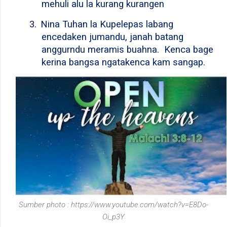
mehuli alu la kurang kurangen
3.
Nina Tuhan la Kupelepas labang
encedaken jumandu, janah batang
anggurndu meramis buahna.
Kenca bage
kerina bangsa ngatakenca kam sangap.
Sumber photo : https://www.youtube.com/watch?v=E8Do-
Oi_p3Y