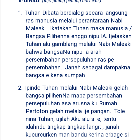
(info paling penting dari Nas)
1.
Tuhan Dibata berdialog secara langsung
ras manusia melalui perantaraan Nabi
Maleaki.
Ikatakan Tuhan maka manusia /
Bangsa Pilihenna enggo nipu IA. Ijelasken
Tuhan alu gamblang melalui Nabi Maleaki
bahwa bangsaNa nipu Ia arah
persembahan persepuluhan ras pe
persembahan.
Janah sebagai dampakna
bangsa e kena sumpah
2.
Ipindo Tuhan melalui Nabi Maleaki gelah
bangsa pilihenNa maba persembahan
persepuluhan asa arusna ku Rumah
Pertoton gelah melala ije pangan.
Tole
nina Tuhan, ujilah Aku alu si e, tentu
idahndu tingkap tingkap langit , janah
kucurcurken man bandu kerina erbage si