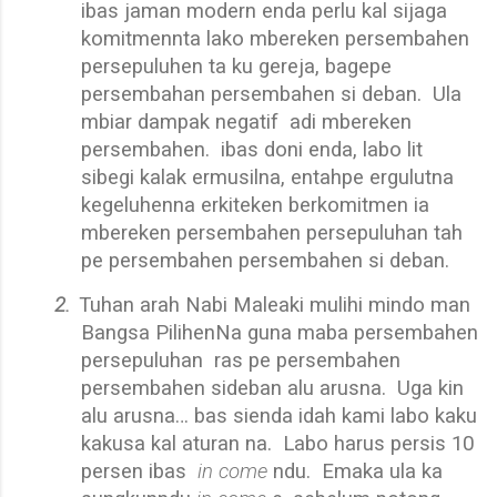
ibas jaman modern enda perlu kal sijaga
komitmennta lako mbereken persembahen
persepuluhen ta ku gereja, bagepe
persembahan persembahen si deban.
Ula
mbiar dampak negatif adi mbereken
persembahen.
ib
as doni enda, labo lit
sibegi kalak ermusilna, entahpe ergulutna
kegeluhenna erkiteken berkomitmen ia
mbereken persembahen persepuluhan tah
pe persembahen persembahen si deban.
2.
Tuhan arah Nabi Maleaki mulihi mindo man
Bangsa PilihenNa guna maba persembahen
persepuluhan
ras pe persembahen
persembahen sideban alu arusna.
Uga kin
alu arusna… bas sienda idah kami labo kaku
kakusa kal aturan na.
Labo harus persis 10
persen ibas
in come
ndu.
Emaka ula ka