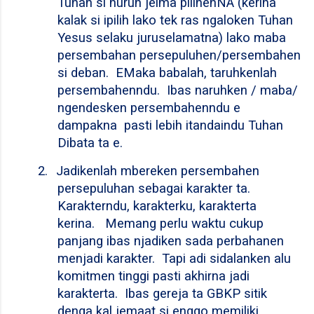
Tuhan si nuruh jelma pilihenNA (kerina
kalak si ipilih lako tek ras ngaloken Tuhan
Yesus selaku juruselamatna) lako maba
persembahan persepuluhen/persembahen
si deban.
EMaka babalah, taruhkenlah
persembahenndu.
Ibas naruhken / maba/
ngendesken persembahenndu e
dampakna pasti lebih itandaindu Tuhan
Dibata ta e.
2.
Jadikenlah mbereken persembahen
persepuluhan sebagai karakter ta.
Karakterndu, karakterku, karakterta
kerina.
Memang perlu waktu cukup
panjang ibas njadiken sada perbahanen
menjadi karakter.
Tapi adi sidalanken alu
komitmen tinggi pasti akhirna jadi
karakterta.
Ibas gereja ta GBKP sitik
denga kal jemaat si enggo memiliki