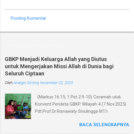
Posting Komentar
K
o
m
Postingan populer dari blog ini
e
n
GBKP Menjadi Keluarga Allah yang Diutus
untuk Mengerjakan Missi Allah di Dunia bagi
t
Seluruh Ciptaan
a
Oleh
r
Analgin Ginting
November 22, 2025
(Markus 16:15; 1 Pet 2:9-10) Ceramah utuk
Konvent Pendeta GBKP Wilayah 4 (7 Nov.2025)
Pdt.Prof.Dr.Risnawaty Sinulingga MT.h
Pengantar Puji Syukur kepada Tuhan untuk
BACA SELENGKAPNYA
kesempatan berharga saat ini dalam
menyampaikan ceramah tentang visi baru