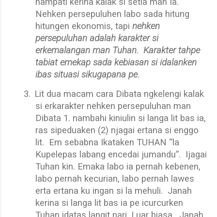
nampati kerina kalak si setia man Ia.
Nehken persepuluhen labo sada hitung
hitungen ekonomis, tapi
nehken
persepuluhan adalah karakter si
erkemalangan man Tuhan.
Karakter tahpe
tabiat emekap sada kebiasan si idalanken
ibas situasi sikugapana pe.
3.
Lit dua macam cara Dibata ngkelengi kalak
si erkarakter nehken persepuluhan man
Dibata 1. nambahi kiniulin si langa lit bas ia,
ras sipeduaken (2) njagai ertana si enggo
lit.
Em sebabna Ikataken TUHAN “la
Kupelepas labang encedai jumandu”.
Ijagai
Tuhan kin. Emaka labo ia pernah kebenen,
labo pernah kecurian, labo pernah lawes
erta ertana ku ingan si la mehuli.
Janah
kerina si langa lit bas ia pe icurcurken
Tuhan idatas langit nari. Luar biasa.
Janah