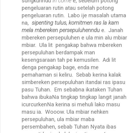
sungkunndu
in come
e, sebelum potong
pengeluaran rutin atau setelah potong
pengeluaran rutin.
Labo ije masalah utama
na,
sipenting tulus, komitmen ras la kam
mela mbereken persepuluhenndu
e.
Janah
mbereken persepuluhen e ula min alu mbiar
mbiar.
Ula lit
pengakap bahwa mbereken
persepuluhan berdampak man
kesengsaraan tah pe kemusilen.
Adi lit
denga pengakap bage, enda me
pemahaman si keliru.
Sebab kerina kalak
simbereken persepuluhan itandai ras ipasu
pasu Tuhan.
Em sebabna ikataken Tuhan
bahwa ibukaNa tingkap tingkap langit janah
icurcurkenNa kerina si mehuli lako masu
masu ia.
Wooow. Ula mbiar nehken
persepuluhan, ula mbiar maba
persembahen, sebab Tuhan Nyata ibas