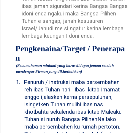
ibas jaman sigundari kerina Bangsa Bangsa
idoni enda ngakui maka Bangsa Pilihen
Tuhan e sangap, janah kesusuren
Israel/Jahudi me si ngatur kerina lembaga
lembaga keungan I doni enda.
Pengkenaina/Target / Penerapa
n
(Peuamahaman minimal yang harus didapat jemaat setelah
mendengar Firman yang dikhotbahkan)
1.
Penuruh / instruksi maba persembahen
reh ibas Tuhan nari.
Ibas kitab Imamat
enggo ijelasken kerna persepuluhan,
isingetken Tuhan mulihi ibas nas
khotbahta sekalenda ibas kitab Maleaki.
Tuhan si nuruh Bangsa PilihenNa lako
maba persembahen ku rumah pertoton.