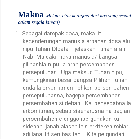
Makna
Makna
atau kerugma dari nas yang sesuai
dalam segala jaman)
1.
Sebagai dampak dosa, maka lit
kecenderungan manusia erbahan dosa alu
nipu Tuhan DIbata.
Ijelaskan Tuhan arah
Nabi Maleaki maka manusia/ bangsa
pilihanNa
nipu
Ia arah persembahen
persepuluhan.
Uga maksud Tuhan nipu,
kemungkinan besar bangsa Pilihen Tuhan
enda la erkomitmen nehken persembahen
persepuluhanna, bagepe persembahen
persembahen si deban.
Kai penyebabna la
erkomitmen, sebab siseharusna na bagian
persembahen e enggo ipergunakan ku
sideban, janah alasan lain erkiteken mbiar
adi lanai lit sen bas tan.
Kita pe gundari