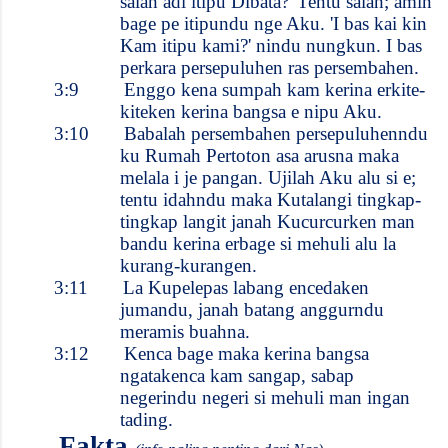
salah adi itipu Dibata?' Tentu salah; amin
bage pe itipundu nge Aku. 'I bas kai kin
Kam itipu kami?' nindu nungkun. I bas
perkara persepuluhen ras persembahen.
3:9
Enggo kena sumpah kam kerina erkite-
kiteken kerina bangsa e nipu Aku.
3:10
Babalah persembahen persepuluhenndu
ku Rumah Pertoton asa arusna maka
melala i je pangan. Ujilah Aku alu si e;
tentu idahndu maka Kutalangi tingkap-
tingkap langit janah Kucurcurken man
bandu kerina erbage si mehuli alu la
kurang-kurangen.
3:11
La Kupelepas labang encedaken
jumandu, janah batang anggurndu
meramis buahna.
3:12
Kenca bage maka kerina bangsa
ngatakenca kam sangap, sabap
negerindu negeri si mehuli man ingan
tading.
Fakta