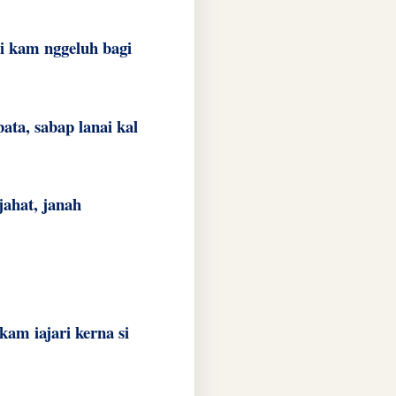
ai kam nggeluh bagi
bata, sabap lanai kal
jahat, janah
kam iajari kerna si