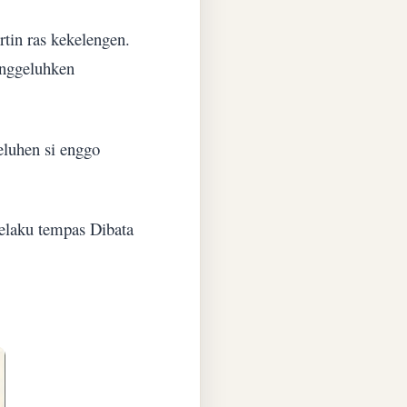
rtin ras kekelengen.
a nggeluhken
eluhen si enggo
selaku tempas Dibata