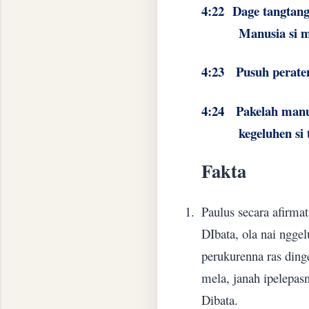
4:22 Dage tangtangi
Manusia si m
4:23
Pusuh perate
4:24
Pakelah manus
kegeluhen si
Fakta
1.
Paulus secara afirma
DIbata, ola nai nggel
perukurenna ras ding
mela, janah ipelepasn
Dibata.