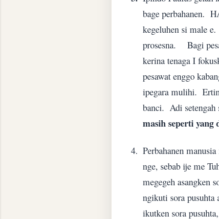
bage perbahanen.
H
kegeluhen si male e.
prosesna.
Bagi pes
kerina tenaga I foku
pesawat enggo kabang
ipegara mulihi.
Erti
banci.
Adi setengah 
masih seperti yang
4.
Perbahanen manusia n
nge, sebab ije me Tu
megegeh asangken so
ngikuti sora pusuhta 
ikutken sora pusuhta,