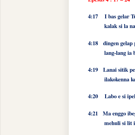
4:17
I bas gelar 
kalak si la n
4:18
dingen gelap 
lang-lang ia
4:19
Lanai sitik p
ilakokenna ke
4:20
Labo e si ipe
4:21
Ma enggo ibeg
mehuli si lit 