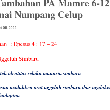
Tambahan PA Mamre 6-12
anai Numpang Celup
t 05, 2022
han
: Epesus 4 : 17 – 24
Nggeluh Simbaru
teh identitas selaku manusia simbaru
sup ncidahken orat nggeluh simbaru ibas ngalake
ihadapina