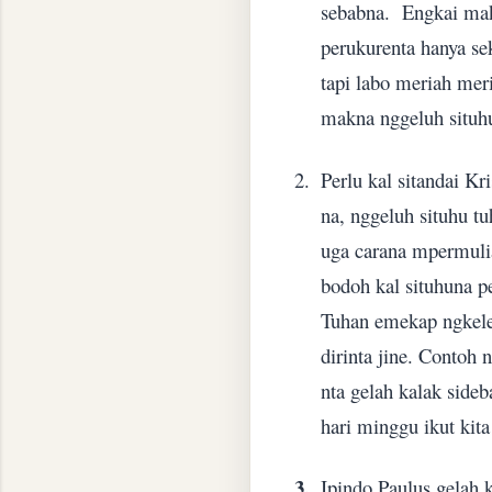
sebabna.
Engkai ma
perukurenta hanya se
tapi labo meriah meri
makna nggeluh situhu
2.
Perlu kal sitandai Kr
na, nggeluh situhu t
uga carana mpermuli
bodoh kal situhuna pe
Tuhan emekap ngkelen
dirinta jine. Contoh
nta gelah kalak side
hari minggu ikut kita
3.
Ipindo Paulus gelah k