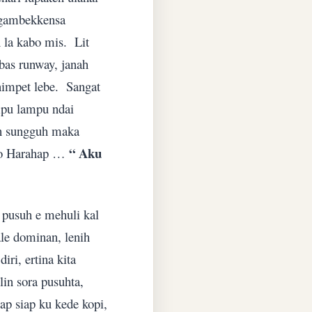
gambekkensa
 la kabo mis.
Lit
bas runway, janah
impet lebe.
Sangat
mpu lampu ndai
guh sungguh maka
“ Aku
nto Harahap …
 pusuh e mehuli kal
le dominan, lenih
ri, ertina kita
lin sora pusuhta,
p siap ku kede kopi,