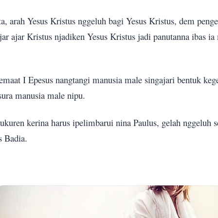
ta, arah Yesus Kristus nggeluh bagi Yesus Kristus, dem penge
ajar ajar Kristus njadiken Yesus Kristus jadi panutanna ibas i
emaat I Epesus nangtangi manusia male singajari bentuk keg
sura manusia male nipu.
rukuren kerina harus ipelimbarui nina Paulus, gelah nggeluh 
s Badia.