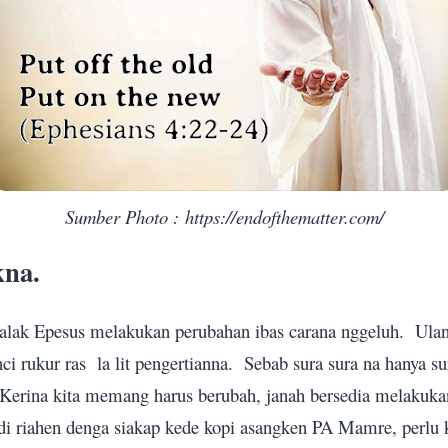
Sumber Photo : https://endofthematter.com/
kna.
lak Epesus melakukan perubahan ibas carana nggeluh.
Ulan
nci rukur ras
la lit pengertianna.
Sebab sura sura na hanya sur
Kerina kita memang harus berubah, janah bersedia melakukan
di riahen denga siakap kede kopi asangken PA Mamre, perlu 