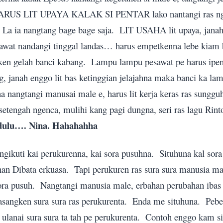
ARUS LIT UPAYA KALAK SI PENTAR lako nantangi ras n
La ia nangtang bage bage saja.
LIT USAHA lit upaya, janah
awat nandangi tinggal landas… harus empetkenna lebe kiam 
sken gelah banci kabang.
Lampu lampu pesawat pe harus ipen
, janah enggo lit bas ketinggian jelajahna maka banci ka la
na nangtangi manusai male e, harus lit kerja keras ras sung
setengah ngenca, mulihi kang pagi dungna, seri ras lagu Ri
 dulu…. Nina. Hahahahha
gikuti kai perukurenna, kai sora pusuhna.
Situhuna kal sora
han Dibata erkuasa.
Tapi perukuren ras sura sura manusia ma
ra pusuh.
Nangtangi manusia male, erbahan perubahan ibas di
asangken sura sura ras perukurenta.
Enda me situhuna.
Pebe
 ulanai sura sura ta tah pe perukurenta.
Contoh enggo kam sia