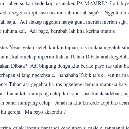
ka riahen siakap kede kopi asangken PA MAMRE?
La lah pe
kedar segelas kopi susu ras meriah meriah saja?
Nggeluh me
ah saja.
Adi siakap nggeluh hanya guna meriah meriah saja, b
 tuhuna kal.
Adi bage, berubah lah kita kerina mamre.
istus Yesus gelah sieteh kai kin tujuan, ras makna nggeluh sit
uhu na kal emekap mpermuliakan TUhan Dibata arah kegeluhen
akan Dibata?
Adi bingung denga kita berate payo ras tuhu b
rbapan si lang ngetehsa e.
hahahaha Tabik tabik , senina m
gi Tuhan asa gegehta lit, ras ngkelengi teman manusia bagi 
 na : Lanai kita numpang celup ku kopi
susu kalak sideban, ta
ban banci numpang celup.
Janah la kita ku kede kopi bas aca
 ku gereja.
Ma payo akapndu ?
erina kalak Epesus nantangi kegeluhen si male e, tangtangi j