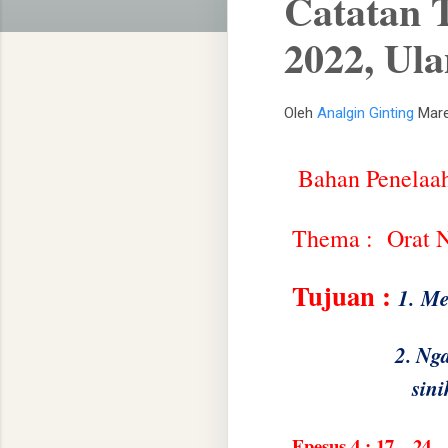
Catatan 
2022, Ul
Oleh
Analgin Ginting
Mare
Bahan Penelaa
Thema :
Orat 
Tujuan :
1.
Me
2.
Nga
sin
Epesus 4 : 17 – 24