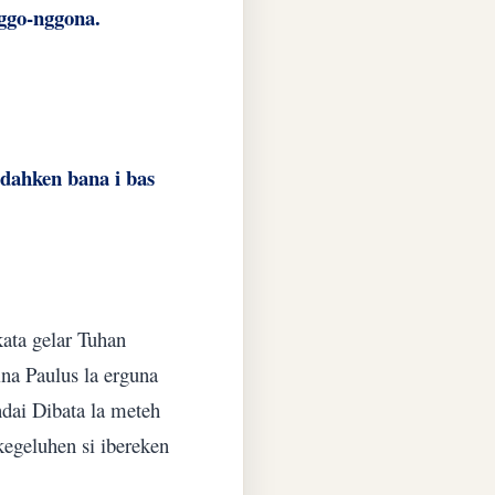
nggo-nggona.
idahken bana i bas
kata gelar Tuhan
ina Paulus la erguna
ndai Dibata la meteh
 kegeluhen si ibereken