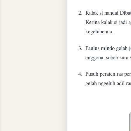
2.
Kalak si nandai Diba
Kerina kalak si jadi 
kegeluhenna.
3.
Paulus mindo gelah j
enggona, sebab sura 
4.
Pusuh peraten ras pe
gelah nggeluh adil ra