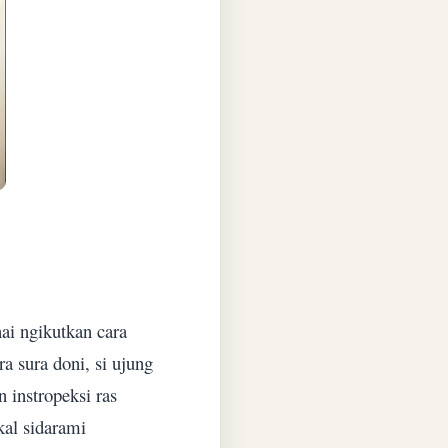
ai ngikutkan cara
a sura doni, si ujung
 instropeksi ras
kal sidarami