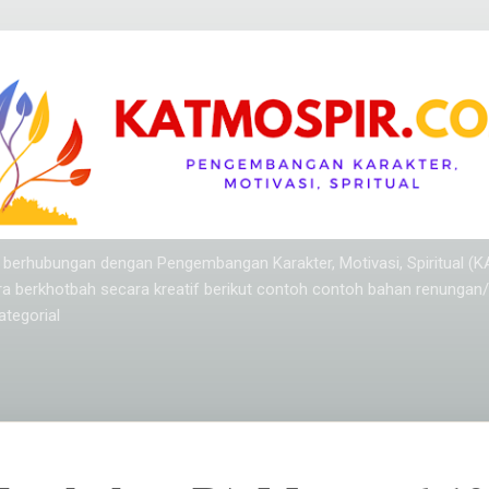
Langsung ke konten utama
ang berhubungan dengan Pengembangan Karakter, Motivasi, Spiritual (
ra berkhotbah secara kreatif berikut contoh contoh bahan renungan
tegorial