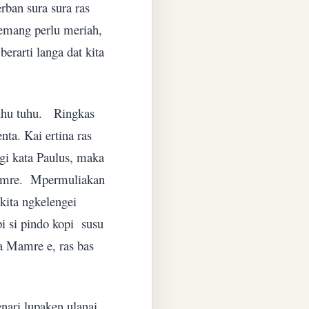
rban sura sura ras
mang perlu meriah,
erarti langa dat kita
uhu tuhu.
Ringkas
ta. Kai ertina ras
agi kata Paulus, maka
amre.
Mpermuliakan
kita ngkelengei
pi si pindo kopi
susu
ra Mamre e, ras bas
enari lupaken ulanai