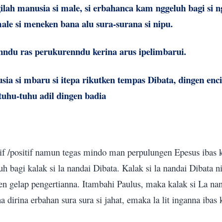
lah manusia si male, si erbahanca kam nggeluh bagi si 
ale si meneken bana alu sura-surana si nipu.
nndu ras perukurenndu kerina arus ipelimbarui.
ia si mbaru si itepa rikutken tempas Dibata, dingen enc
 tuhu-tuhu adil dingen badia
tif /positif namun tegas mindo man perpulungen Epesus ibas 
uh bagi kalak si la nandai Dibata. Kalak si la nandai Dibata n
en gelap pengertianna. Itambahi Paulus, maka kalak si La na
a dirina erbahan sura sura si jahat, emaka la lit inganna ibas