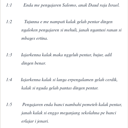
1:1
E
nda me pengajaren Salomo, anak Daud raja Israel.
1:2
Tujunna e me nampati kalak gelah pentar dingen
ngaloken pengajaren si mehuli, janah ngantusi ranan si
mbages ertina.
1:3
Iajarkenna kalak maka nggeluh pentar, bujur, adil
dingen benar.
1:4
Iajarkenna kalak si langa erpengalamen gelah cerdik,
kalak si nguda gelah pantas dingen pentar.
1:5
Pengajaren enda banci nambahi pemeteh kalak pentar,
janah kalak si enggo meganjang sekolahna pe banci
erlajar i jenari.