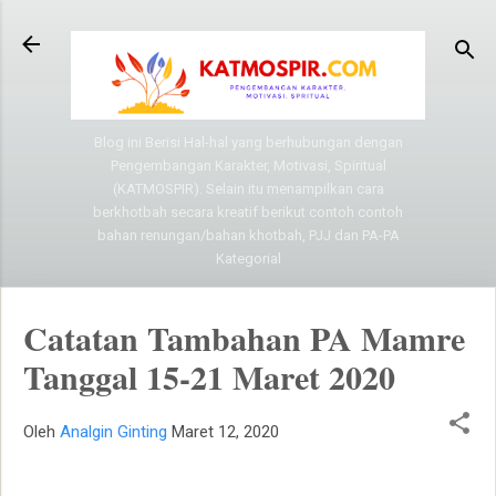
Langsung ke konten utama
Blog ini Berisi Hal-hal yang berhubungan dengan
Pengembangan Karakter, Motivasi, Spiritual
(KATMOSPIR). Selain itu menampilkan cara
berkhotbah secara kreatif berikut contoh contoh
bahan renungan/bahan khotbah, PJJ dan PA-PA
Kategorial
Catatan Tambahan PA Mamre
Tanggal 15-21 Maret 2020
Oleh
Analgin Ginting
Maret 12, 2020