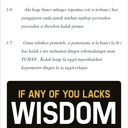
1:6
Alu bage banci mbages isipatina erti si terbuni i bas
pengajaren enda janah ietehna njabap persoalen-
persoalen si ibereken kalak pentar.
1:7
Guna ndatken pemeteh, si pemenana si la banci la lit i
bas kalak e me mehamat dingen erkemalangen man
TUHAN . Kalak lenge la nggit mperdiateken
kepentaren dingen la ia nggit erlajar.