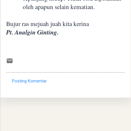
oleh apapun selain kematian.
Bujur ras mejuah juah kita kerina
Pt. Analgin Ginting.
Posting Komentar
K
o
m
e
n
t