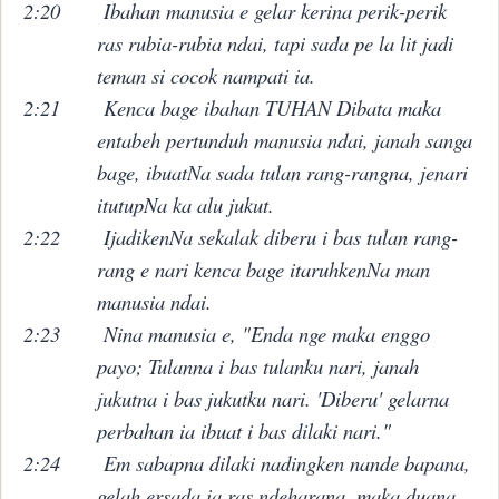
2:20
Ibahan manusia e gelar kerina perik-perik
ras rubia-rubia ndai, tapi sada pe la lit jadi
teman si cocok nampati ia.
2:21
Kenca bage ibahan TUHAN Dibata maka
entabeh pertunduh manusia ndai, janah sanga
bage, ibuatNa sada tulan rang-rangna, jenari
itutupNa ka alu jukut.
2:22
IjadikenNa sekalak diberu i bas tulan rang-
rang e nari kenca bage itaruhkenNa man
manusia ndai.
2:23
Nina manusia e, "Enda nge maka enggo
payo; Tulanna i bas tulanku nari, janah
jukutna i bas jukutku nari. 'Diberu' gelarna
perbahan ia ibuat i bas dilaki nari."
2:24
Em sabapna dilaki nadingken nande bapana,
gelah ersada ia ras ndeharana, maka duana