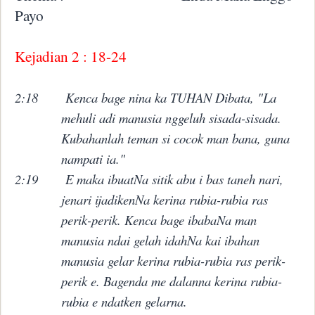
Payo
Kejadian 2 : 18-24
2:18
Kenca bage nina ka TUHAN Dibata, "La
mehuli adi manusia nggeluh sisada-sisada.
Kubahanlah teman si cocok man bana, guna
nampati ia."
2:19
E maka ibuatNa sitik abu i bas taneh nari,
jenari ijadikenNa kerina rubia-rubia ras
perik-perik. Kenca bage ibabaNa man
manusia ndai gelah idahNa kai ibahan
manusia gelar kerina rubia-rubia ras perik-
perik e. Bagenda me dalanna kerina rubia-
rubia e ndatken gelarna.