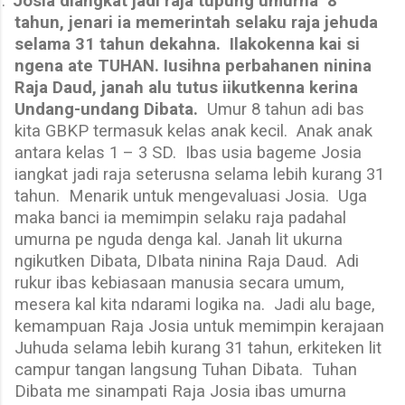
.
Josia diangkat jadi raja tupung umurna
8
tahun, jenari ia memerintah selaku raja jehuda
selama 31 tahun dekahna.
Ilakokenna kai si
ngena ate TUHAN. Iusihna perbahanen ninina
Raja Daud, janah alu tutus iikutkenna kerina
Undang-undang Dibata.
Umur 8 tahun adi bas
kita GBKP termasuk kelas anak kecil.
Anak anak
antara kelas 1 – 3 SD.
Ibas usia bageme Josia
iangkat jadi raja seterusna selama lebih kurang 31
tahun.
Menarik untuk mengevaluasi Josia.
Uga
maka banci ia memimpin selaku raja padahal
umurna pe nguda denga kal. Janah lit ukurna
ngikutken Dibata, DIbata ninina Raja Daud.
Adi
rukur ibas kebiasaan manusia secara umum,
mesera kal kita ndarami logika na.
Jadi alu bage,
kemampuan Raja Josia untuk memimpin kerajaan
Juhuda selama lebih kurang 31 tahun, erkiteken lit
campur tangan langsung Tuhan Dibata.
Tuhan
Dibata me sinampati Raja Josia ibas umurna