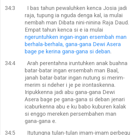
34:3
I bas tahun pewaluhken kenca Josia jadi
raja, tupung ia nguda denga kal, ia mulai
nembah man Dibata nini-ninina Raja Daud.
Empat tahun kenca si e ia mulai
ngeruntuhken ingan-ingan ersembah man
berhala-berhala, gana-gana Dewi Asera
bage pe kerina gana-gana si deban
.
34:4
Arah perentahna iruntuhken anak buahna
batar-batar ingan ersembah man Baal,
janah batar-batar ingan nutung si merim-
merim si ndeher i je pe irontaskenna.
Iripukkenna jadi abu gana-gana Dewi
Asera bage pe gana-gana si deban jenari
icaburkenna abu e ku babo kuburen kalak
si enggo mereken persembahen man
gana-gana e.
34:5
Itutungna tulan-tulan imam-imam perbegu