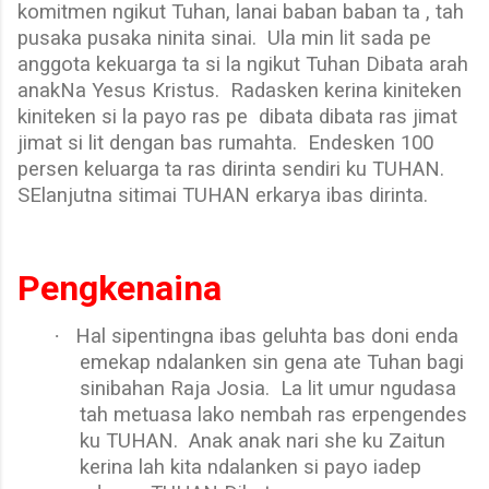
komitmen ngikut Tuhan, lanai baban baban ta , tah
pusaka pusaka ninita sinai.
Ula min lit sada pe
anggota kekuarga ta si la ngikut Tuhan Dibata arah
anakNa Yesus Kristus.
Radasken kerina kiniteken
kiniteken si la payo ras pe
dibata dibata ras jimat
jimat si lit dengan bas rumahta.
Endesken 100
persen keluarga ta ras dirinta sendiri ku TUHAN.
SElanjutna sitimai TUHAN erkarya ibas dirinta.
Pengkenaina
·
Hal sipentingna ibas geluhta bas doni enda
emekap ndalanken sin gena ate Tuhan bagi
sinibahan Raja Josia.
La lit umur ngudasa
tah metuasa lako nembah ras erpengendes
ku TUHAN.
Anak anak nari she ku Zaitun
kerina lah kita ndalanken si payo iadep