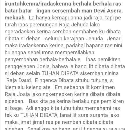
iruntuhkenna/iradaskenna berhala berhala ras
batar batar
ingan sersembah man Dewi Asera.
mekuah
.
La hanya kemapuanna jadi raja, tapi pe
turah ibas perenungan Raja Jehuda lako
ngeradasken kerina sembah sembahen ku dibata
dibata si deban I seluruh kerajaan Jehuda.
Jenari
maka iradaskenna kerina, padahal bapana ras nini
bulangna sebelumna mempersilahkan
penyembahan berhala-berhala e.
Ibas pemikiren
penggejapen Josia, bahwa la banci lit dibata dibata
si deban selain TUHAN DIBATA sisembah ninina
Raja Daud.
E ngenca Dibata situhu tuhuna, s
idem alu keleng ate.
Em sebabna lit komitmen
Raja Josia lako ngkernepken kerina dibata dibata
sideban.
Bas kita pe kerina berlaku nge pemikiren
si bage.
Adi enggo kita tuhu tuhu memahami ras
tek ku TUHAN DIBATA, lanai lit sura suranta lako
make jimat jimat ras pe nembah dibata dibata
sideban.
Sebalikna pe bage, adi lit denga sura sura