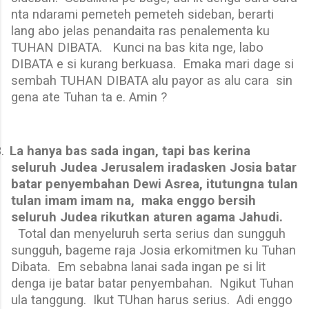
nta ndarami pemeteh pemeteh sideban, berarti
lang abo jelas penandaita ras penalementa ku
TUHAN DIBATA.
Kunci na bas kita nge, labo
DIBATA e si kurang berkuasa.
Emaka mari dage si
sembah TUHAN DIBATA alu payor as alu cara
sin
gena ate Tuhan ta e. Amin ?
.
La hanya bas sada ingan, tapi bas kerina
seluruh Judea Jerusalem iradasken Josia batar
batar penyembahan Dewi Asrea, itutungna tulan
tulan imam imam na,
maka enggo bersih
seluruh Judea rikutkan aturen agama Jahudi.
Total dan menyeluruh serta serius dan sungguh
sungguh, bageme raja Josia erkomitmen ku Tuhan
Dibata.
Em sebabna lanai sada ingan pe si lit
denga ije batar batar penyembahan.
Ngikut Tuhan
ula tanggung.
Ikut TUhan harus serius.
Adi enggo