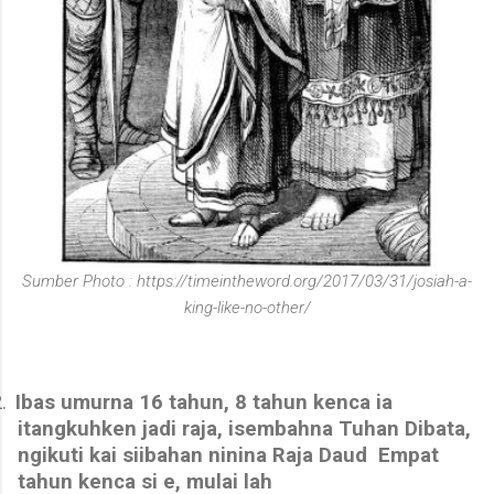
Sumber Photo : https://timeintheword.org/2017/03/31/josiah-a-
king-like-no-other/
.
Ibas umurna 16 tahun, 8 tahun kenca ia
itangkuhken jadi raja, isembahna Tuhan Dibata,
ngikuti kai siibahan ninina Raja Daud
Empat
tahun kenca si e, mulai lah