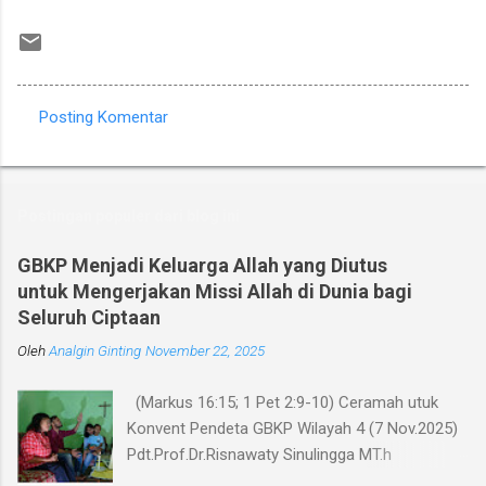
Posting Komentar
K
o
m
Postingan populer dari blog ini
e
n
GBKP Menjadi Keluarga Allah yang Diutus
untuk Mengerjakan Missi Allah di Dunia bagi
t
Seluruh Ciptaan
a
Oleh
r
Analgin Ginting
November 22, 2025
(Markus 16:15; 1 Pet 2:9-10) Ceramah utuk
Konvent Pendeta GBKP Wilayah 4 (7 Nov.2025)
Pdt.Prof.Dr.Risnawaty Sinulingga MT.h
Pengantar Puji Syukur kepada Tuhan untuk