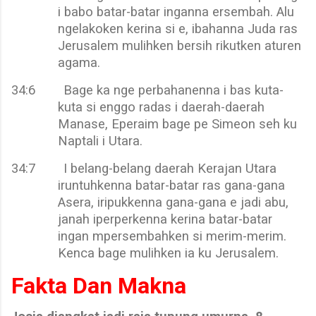
i babo batar-batar inganna ersembah. Alu
ngelakoken kerina si e, ibahanna Juda ras
Jerusalem mulihken bersih rikutken aturen
agama.
34:6
Bage ka nge perbahanenna i bas kuta-
kuta si enggo radas i daerah-daerah
Manase, Eperaim bage pe Simeon seh ku
Naptali i Utara.
34:7
I belang-belang daerah Kerajan Utara
iruntuhkenna batar-batar ras gana-gana
Asera, iripukkenna gana-gana e jadi abu,
janah iperperkenna kerina batar-batar
ingan mpersembahken si merim-merim.
Kenca bage mulihken ia ku Jerusalem.
Fakta Dan Makna