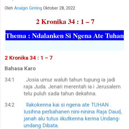
para talenta muda berpotensi tinggi seperti IM Satria Duta
Oleh
Analgin Ginting
Oktober 28, 2022
Cahaya dan IM Nayaka Budhidharma. Sementara itu, Tim Putri
2 Kronika 34 : 1 – 7
yang diperkuat jajaran Master Internasional Wanita (WIM)
seperti Shafira Devi Herfesa, Laysa Latifah, Ummi Fisabilillah,
Thema : Ndalanken Si Ngena Ate Tuhan
dan Chelsea Monica Ignesias Sihite memiliki kedalaman sku...
2 Kronika 34 : 1 – 7
Bahasa Karo
34:1
Josia umur waluh tahun tupung ia jadi
raja Juda. Jenari merentah ia i Jerusalem
telu puluh sada tahun dekahna.
34:2
Ilakokenna kai si ngena ate TUHAN .
Iusihna perbahanen nini-ninina Raja Daud,
janah alu tutus iikutkenna kerina Undang-
undang Dibata
.