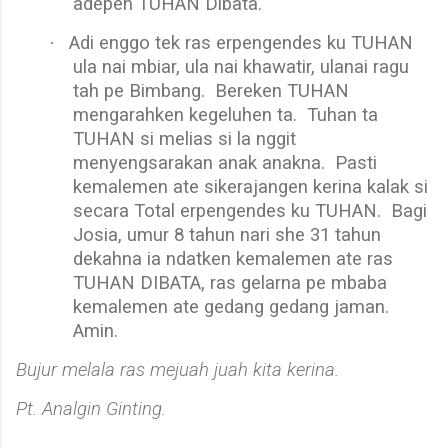
adepen TUHAN Dibata.
·
Adi enggo tek ras erpengendes ku TUHAN
ula nai mbiar, ula nai khawatir, ulanai ragu
tah pe Bimbang.
Bereken TUHAN
mengarahken kegeluhen ta.
Tuhan ta
TUHAN si melias si la nggit
menyengsarakan anak anakna.
Pasti
kemalemen ate sikerajangen kerina kalak si
secara Total erpengendes ku TUHAN.
Bagi
Josia, umur 8 tahun nari she 31 tahun
dekahna ia ndatken kemalemen ate ras
TUHAN DIBATA, ras gelarna pe mbaba
kemalemen ate gedang gedang jaman.
Amin.
Bujur melala ras mejuah juah kita kerina.
Pt. Analgin Ginting.