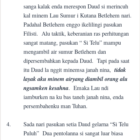
sanga kalak enda merespon Daud si merincuh
kal minem Lau Sumur i Kutana Betlehem nari.
Padahal Betlehem enggo ikelilingi pasukan
Filisti.
Alu taktik, keberanian ras perhitungan
sangat matang, pasukan “ Si Telu” mampu
mengambil air sumur Betlehem dan
dipersembahkan kepada Daud.
Tapi pada saat
itu Daud la nggit minemsa janah nina,
tidak
layak aku minem airyang diambil orang alu
ngsamken kesahna
.
Emaka Lau ndi
iamburken na ku bas taneh janah nina, enda
persembahenku man Tuhan.
4.
Sada nari pasukan setia Daud gelarna “Si Telu
Puluh”
Dua pentolanna si sangat luar biasa