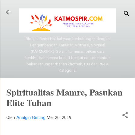
Langsung ke konten utama
Blog ini Berisi Hal-hal yang berhubungan dengan
Pengembangan Karakter, Motivasi, Spiritual
(KATMOSPIR). Selain itu menampilkan cara
berkhotbah secara kreatif berikut contoh contoh
bahan renungan/bahan khotbah, PJJ dan PA-PA
Kategorial
Spiritualitas Mamre, Pasukan
Elite Tuhan
Oleh
Analgin Ginting
Mei 20, 2019