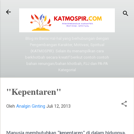
Langsung ke konten utama
Blog ini Berisi Hal-hal yang berhubungan dengan
Pengembangan Karakter, Motivasi, Spiritual
(KATMOSPIR). Selain itu menampilkan cara
berkhotbah secara kreatif berikut contoh contoh
bahan renungan/bahan khotbah, PJJ dan PA-PA
Kategorial
"Kepentaren"
Oleh
Analgin Ginting
Juli 12, 2013
Manusia membutuhkan “kepentaren” di dalam hidupnya.