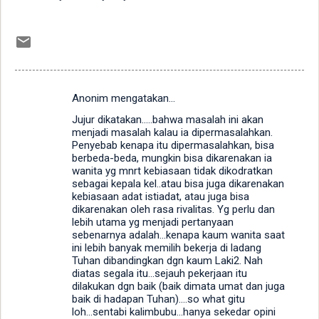
Anonim mengatakan…
K
Jujur dikatakan.....bahwa masalah ini akan
o
menjadi masalah kalau ia dipermasalahkan.
m
Penyebab kenapa itu dipermasalahkan, bisa
berbeda-beda, mungkin bisa dikarenakan ia
e
wanita yg mnrt kebiasaan tidak dikodratkan
sebagai kepala kel..atau bisa juga dikarenakan
n
kebiasaan adat istiadat, atau juga bisa
t
dikarenakan oleh rasa rivalitas. Yg perlu dan
lebih utama yg menjadi pertanyaan
a
sebenarnya adalah...kenapa kaum wanita saat
r
ini lebih banyak memilih bekerja di ladang
Tuhan dibandingkan dgn kaum Laki2. Nah
diatas segala itu...sejauh pekerjaan itu
dilakukan dgn baik (baik dimata umat dan juga
baik di hadapan Tuhan)....so what gitu
loh...sentabi kalimbubu...hanya sekedar opini