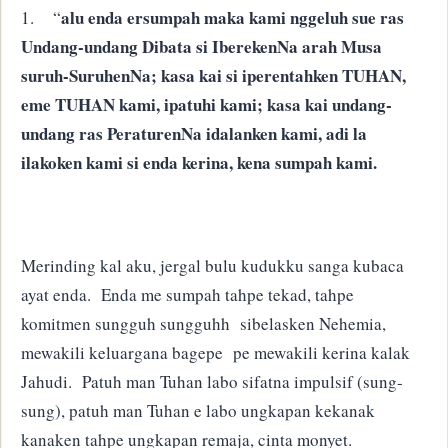
alu enda ersumpah maka kami nggeluh sue ras
1.
“
Undang-undang Dibata si IberekenNa arah Musa
suruh-SuruhenNa; kasa kai si iperentahken TUHAN,
eme TUHAN kami, ipatuhi kami; kasa kai undang-
undang ras PeraturenNa idalanken kami, adi la
ilakoken kami si enda kerina, kena sumpah kami.
Merinding kal aku, jergal bulu kudukku sanga kubaca
ayat enda. Enda me sumpah tahpe tekad, tahpe
komitmen sungguh sungguhh sibelasken Nehemia,
mewakili keluargana bagepe pe mewakili kerina kalak
Jahudi. Patuh man Tuhan labo sifatna impulsif (sung-
sung), patuh man Tuhan e labo ungkapan kekanak
kanaken tahpe ungkapan remaja, cinta monyet.