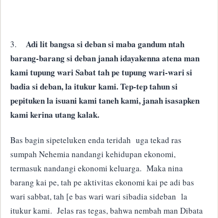
Adi lit bangsa si deban si maba gandum ntah
3.
barang-barang si deban janah idayakenna atena man
kami tupung wari Sabat tah pe tupung wari-wari si
badia si deban, la itukur kami. Tep-tep tahun si
pepituken la isuani kami taneh kami, janah isasapken
kami kerina utang kalak.
Bas bagin sipeteluken enda teridah uga tekad ras
sumpah Nehemia nandangi kehidupan ekonomi,
termasuk nandangi ekonomi keluarga. Maka nina
barang kai pe, tah pe aktivitas ekonomi kai pe adi bas
wari sabbat, tah [e bas wari wari sibadia sideban la
itukur kami. Jelas ras tegas, bahwa nembah man Dibata