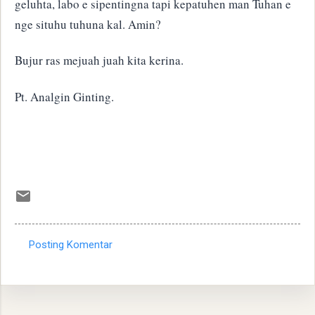
geluhta, labo e sipentingna tapi kepatuhen man Tuhan e
nge situhu tuhuna kal. Amin?
Bujur ras mejuah juah kita kerina.
Pt. Analgin Ginting.
Posting Komentar
K
o
m