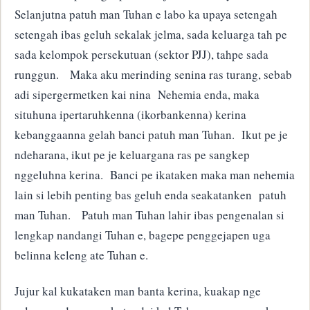
Selanjutna patuh man Tuhan e labo ka upaya setengah
setengah ibas geluh sekalak jelma, sada keluarga tah pe
sada kelompok persekutuan (sektor PJJ), tahpe sada
runggun. Maka aku merinding senina ras turang, sebab
adi sipergermetken kai nina Nehemia enda, maka
situhuna ipertaruhkenna (ikorbankenna) kerina
kebanggaanna gelah banci patuh man Tuhan. Ikut pe je
ndeharana, ikut pe je keluargana ras pe sangkep
nggeluhna kerina. Banci pe ikataken maka man nehemia
lain si lebih penting bas geluh enda seakatanken patuh
man Tuhan. Patuh man Tuhan lahir ibas pengenalan si
lengkap nandangi Tuhan e, bagepe penggejapen uga
belinna keleng ate Tuhan e.
Jujur kal kukataken man banta kerina, kuakap nge