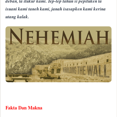
deban, la itukur kami. Tep-tep tahun si pepituken la
isuani kami taneh kami, janah isasapken kami kerina
utang kalak.
Fakta Dan Makna