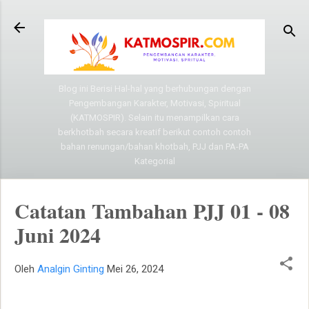
Langsung ke konten utama
Blog ini Berisi Hal-hal yang berhubungan dengan
Pengembangan Karakter, Motivasi, Spiritual
(KATMOSPIR). Selain itu menampilkan cara
berkhotbah secara kreatif berikut contoh contoh
bahan renungan/bahan khotbah, PJJ dan PA-PA
Kategorial
Catatan Tambahan PJJ 01 - 08
Juni 2024
Oleh
Analgin Ginting
Mei 26, 2024