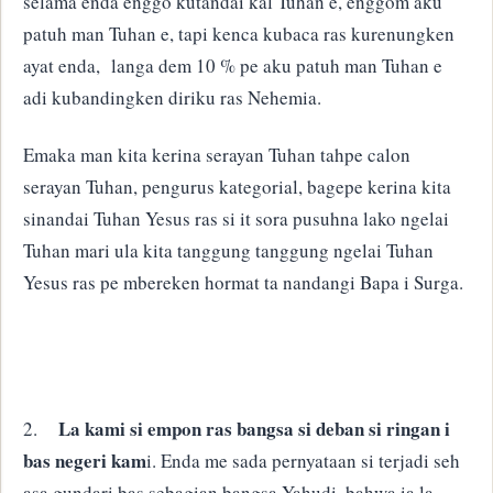
selama enda enggo kutandai kal Tuhan e, enggom aku
patuh man Tuhan e, tapi kenca kubaca ras kurenungken
ayat enda, langa dem 10 % pe aku patuh man Tuhan e
adi kubandingken diriku ras Nehemia.
Emaka man kita kerina serayan Tuhan tahpe calon
serayan Tuhan, pengurus kategorial, bagepe kerina kita
sinandai Tuhan Yesus ras si it sora pusuhna lako ngelai
Tuhan mari ula kita tanggung tanggung ngelai Tuhan
Yesus ras pe mbereken hormat ta nandangi Bapa i Surga.
La kami si empon ras bangsa si deban si ringan i
2.
bas negeri kam
i. Enda me sada pernyataan si terjadi seh
asa gundari bas sebagian bangsa Yahudi, bahwa ia la