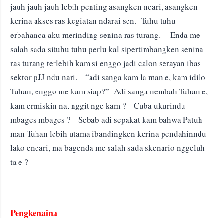
jauh jauh jauh lebih penting asangken ncari, asangken
kerina akses ras kegiatan ndarai sen. Tuhu tuhu
erbahanca aku merinding senina ras turang. Enda me
salah sada situhu tuhu perlu kal sipertimbangken senina
ras turang terlebih kam si enggo jadi calon serayan ibas
sektor pJJ ndu nari. “adi sanga kam la man e, kam idilo
Tuhan, enggo me kam siap?” Adi sanga nembah Tuhan e,
kam ermiskin na, nggit nge kam ? Cuba ukurindu
mbages mbages ? Sebab adi sepakat kam bahwa Patuh
man Tuhan lebih utama ibandingken kerina pendahinndu
lako encari, ma bagenda me salah sada skenario nggeluh
ta e ?
Pengkenaina