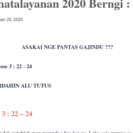
atalayanan 2020 Berngi :
ari 20, 2020
ASAKAI NGE PANTAS GAJINDU ???
ose 3 : 22 - 24
RDAHIN ALU TUTUS
3 : 22 – 24
dak patuhlah man tuanndu i bas kai pe. Labo saja tupung ia