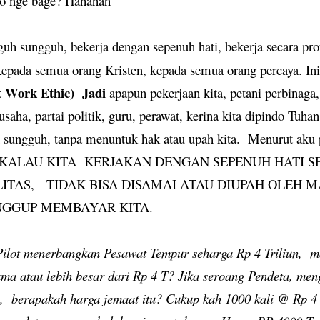
o nge bage? Hahahah
uh sungguh, bekerja dengan sepenuh hati, bekerja secara pro
pada semua orang Kristen, kepada semua orang percaya. Ini
t Work Ethic)
Jadi
apapun pekerjaan kita, petani perbinaga,
saha, partai politik, guru, perawat, kerina kita dipindo Tuhan
uh sungguh, tanpa menuntuk hak atau upah kita. Menurut a
 KALAU KITA KERJAKAN DENGAN SEPENUH HATI 
ITAS, TIDAK BISA DISAMAI ATAU DIUPAH OLEH 
NGGUP MEMBAYAR KITA.
Pilot menerbangkan Pesawat Tempur seharga Rp 4 Triliun,
m
sama atau lebih besar dari Rp 4 T? Jika seroang Pendeta, m
,
berapakah harga jemaat itu? Cukup kah 1000 kali @ Rp 4