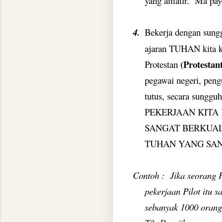
yang amatir.
Ma pay
4.
Bekerja dengan sungg
ajaran TUHAN kita ke
(Protestan
Protestan
pegawai negeri, pengu
tutus, secara sungg
PEKERJAAN KITA
SANGAT BERKUAL
TUHAN YANG SA
Contoh :
Jika seorang 
pekerjaan Pilot itu 
sebanyak 1000 orang