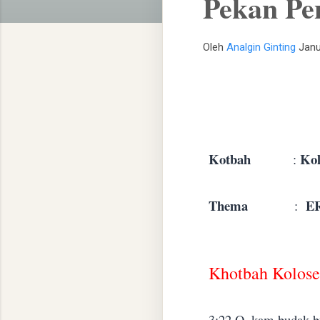
Pekan Pen
Oleh
Analgin Ginting
Janu
Kotbah
Kol
:
Thema
E
:
Khotbah Kolose 
3:22
O, kam budak-bu