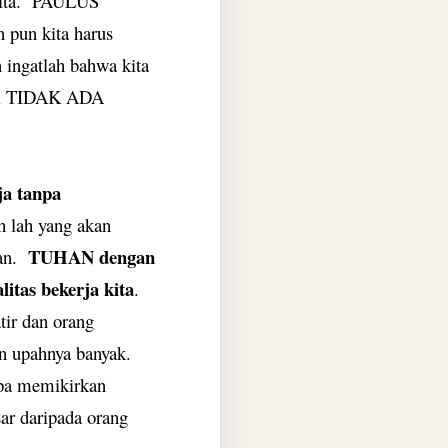
ta.
PAULUS
 pun kita harus
 ingatlah bahwa kita
di TIDAK ADA
ja tanpa
h lah yang akan
TUHAN dengan
an.
itas bekerja kita
.
tir dan orang
un upahnya banyak.
npa memikirkan
sar daripada orang