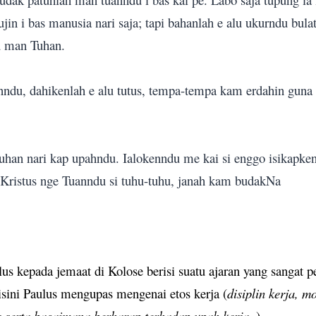
in i bas manusia nari saja; tapi bahanlah e alu ukurndu bulat
 man Tuhan.
anndu, dahikenlah e alu tutus, tempa-tempa kam erdahin guna
 Tuhan nari kap upahndu. Ialokenndu me kai si enggo isikapk
Kristus nge Tuanndu si tuhu-tuhu, janah kam budakNa
lus kepada jemaat di Kolose berisi suatu ajaran yang sangat 
disini Paulus mengupas mengenai etos kerja (
disiplin kerja, m
ja serta bagaimana berharap terhadap upah kerja.
)