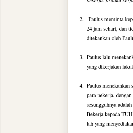
2.
Paulus meminta kepa
24 jam sehari, dan t
ditekankan oleh Paul
3.
Paulus lalu menekank
yang dikerjakan lak
4.
Paulus menekankan s
para pekerja, dengan
sesungguhnya adala
Bekerja kepada TU
lah yang menyediaka