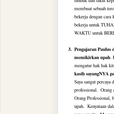
tunduk dan takut kepa
membuat sebuah terob
bekerja dengan cara 
bekerja untuk TUHAN,
WAKTU untuk BER
3.
Pengajaran Paulus 
memikirkan upah
.
mengatur hak hak ki
kasih sayangNYA pas
Saya sangat percaya d
professional.
Orang 
Orang Professional, 
upah.
Kenyataan dala