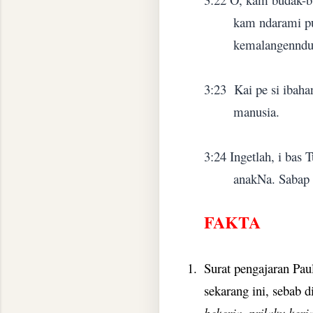
kam ndarami puj
kemalangenndu
3:23
Kai pe si ibah
manusia.
3:24
Ingetlah, i bas
anakNa. Sabap 
FAKTA
1.
Surat pengajaran Pau
sekarang ini, sebab 
bekerja, prilaku ker