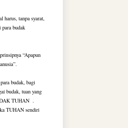
 harus, tanpa syarat,
i para budak
 prinsipnya “Apapun
anusia”.
para budak, bagi
gai budak, tuan yang
i BUDAK TUHAN
.
ka TUHAN sendiri