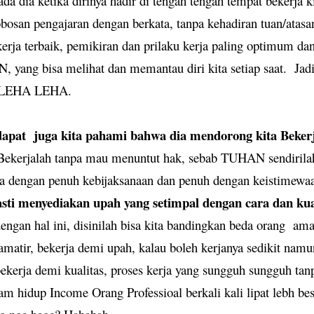
da dia ketika dirinya hadir di tengah tengah tempat bekerja ki
osan pengajaran dengan berkata, tanpa kehadiran tuan/atasan
kerja terbaik, pemikiran dan prilaku kerja paling optimum dan
 yang bisa melihat dan memantau diri kita setiap saat.
Ja
LEHA LEHA.
dapat
juga kita pahami bahwa dia mendorong kita Beker
 Bekerjalah tanpa mau menuntut hak, sebab TUHAN sendirila
ta dengan penuh kebijaksanaan dan penuh dengan keistimewa
ti menyediakan upah yang setimpal dengan cara dan kual
engan hal ini, disinilah bisa kita bandingkan beda orang
ama
amatir, bekerja demi upah, kalau boleh kerjanya sedikit nam
bekerja demi kualitas, proses kerja yang sungguh sungguh ta
m hidup Income Orang Professioal berkali kali lipat lebh be