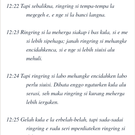
12:22 Tapi sebalikna, ringring si tempa-tempa la
megegeh e, e nge si la banci langna.
12:23 Ringring si la meherga siakap i bas kula, si e me
si lebih sipehaga; janah ringring si mehangke
encidahkenca, si e nge si lebih siuisi alu
mehuli.
12:24 Tapi ringring si labo mehangke encidahken labo
perlu siuisi. Dibata enggo ngaturken kula alu
serasi, seh maka ringring si kurang meherga
lebih iergaken.
12:25 Gelah kula e la erbelah-belah, tapi sada-sadai
ringring e radu seri mperdiateken ringring si