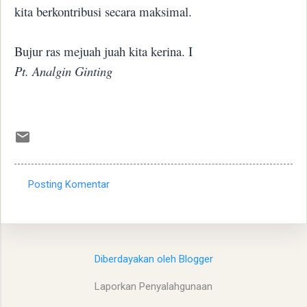
kita berkontribusi secara maksimal.
Bujur ras mejuah juah kita kerina. I
Pt. Analgin Ginting
Posting Komentar
K
o
m
e
Diberdayakan oleh Blogger
n
Laporkan Penyalahgunaan
t