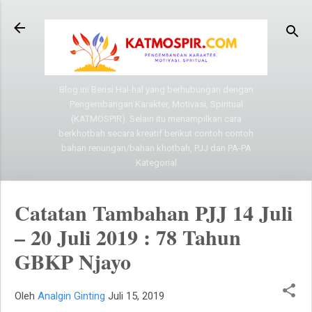
Langsung ke konten utama
Blog ini Berisi Hal-hal yang berhubungan dengan
Pengembangan Karakter, Motivasi, Spiritual
(KATMOSPIR). Selain itu menampilkan cara
berkhotbah secara kreatif berikut contoh contoh
bahan renungan/bahan khotbah, PJJ dan PA-PA
Kategorial
Catatan Tambahan PJJ 14 Juli
– 20 Juli 2019 : 78 Tahun
GBKP Njayo
Oleh
Analgin Ginting
Juli 15, 2019