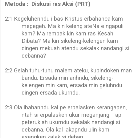
Metoda :
Diskusi ras Aksi (PRT)
2:1 Kegeluhenndu i bas Kristus erbahanca kam
megegeh. Ma kin keleng ateNa e ngapuli
kam? Ma rembak kin kam ras Kesah
Dibata? Ma kin sikeleng-kelengen kam
dingen mekuah atendu sekalak nandangi si
debanna?
2:2 Gelah tuhu-tuhu malem ateku, kupindoken man
bandu: Ersada min arihndu, sikeleng-
kelengen min kam, ersada min geluhndu
dingen ersada ukurndu.
2:3 Ola ibahanndu kai pe erpalasken kerangapen,
ntah si erpalasken ukur meganjang. Tapi
peteruklah ukurndu sekalak nandangi si
debanna. Ola kal iakapndu ulin kam
asangken kalak si deban.