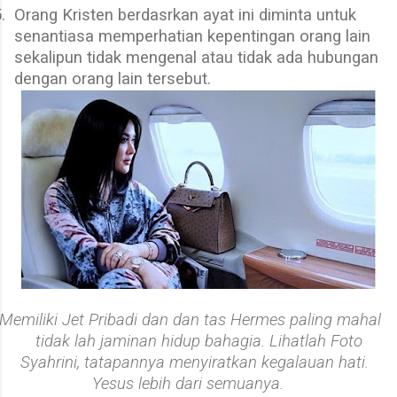
.
Orang Kristen berdasrkan ayat ini diminta untuk
senantiasa memperhatian kepentingan orang lain
sekalipun tidak mengenal atau tidak ada hubungan
dengan orang lain tersebut.
Memiliki Jet Pribadi dan dan tas Hermes paling mahal
tidak lah jaminan hidup bahagia. Lihatlah Foto
Syahrini, tatapannya menyiratkan kegalauan hati.
Yesus lebih dari semuanya.