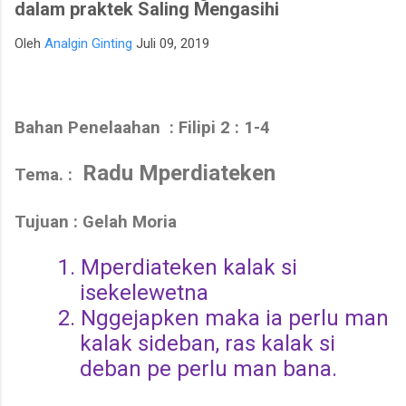
dalam praktek Saling Mengasihi
para talenta muda berpotensi tinggi seperti IM Satria Duta
Cahaya dan IM Nayaka Budhidharma. Sementara itu, Tim Putri
Oleh
Analgin Ginting
Juli 09, 2019
yang diperkuat jajaran Master Internasional Wanita (WIM)
seperti Shafira Devi Herfesa, Laysa Latifah, Ummi Fisabilillah,
dan Chelsea Monica Ignesias Sihite memiliki kedalaman sku...
Bahan Penelaahan
: Filipi 2 : 1-4
Radu Mperdiateken
Tema. :
Tujuan : Gelah Moria
1.
Mperdiateken kalak si
isekelewetna
2.
Nggejapken maka ia perlu man
kalak sideban, ras kalak si
deban pe perlu man bana.