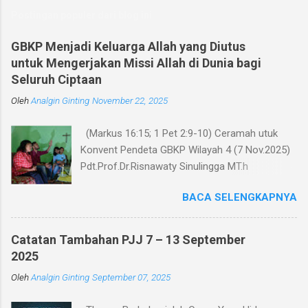
m
Postingan populer dari blog ini
e
n
GBKP Menjadi Keluarga Allah yang Diutus
untuk Mengerjakan Missi Allah di Dunia bagi
t
Seluruh Ciptaan
a
Oleh
r
Analgin Ginting
November 22, 2025
(Markus 16:15; 1 Pet 2:9-10) Ceramah utuk
Konvent Pendeta GBKP Wilayah 4 (7 Nov.2025)
Pdt.Prof.Dr.Risnawaty Sinulingga MT.h
Pengantar Puji Syukur kepada Tuhan untuk
BACA SELENGKAPNYA
kesempatan berharga saat ini dalam
menyampaikan ceramah tentang visi baru
gereja GBKP. Ceramah ini disampaikan menurut
Catatan Tambahan PJJ 7 – 13 September
perumusan visi, dianalisa berdasarkan teks
2025
acuan (Markus 16:15 dan 1 Petrus 2:9-10),
Oleh
Analgin Ginting
September 07, 2025
dibandingkan dengan panggilan gereja dalam
Tata Gereja GBKP. Rumusan visi dan panggilan