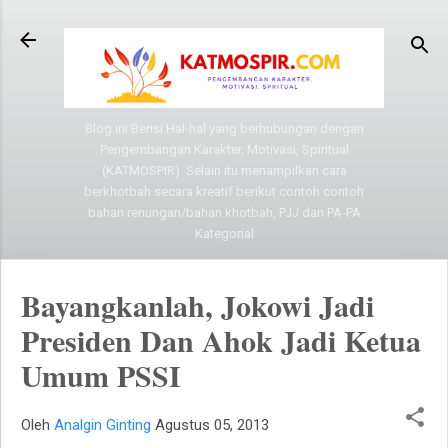
Langsung ke konten utama
Blog ini Berisi Hal-hal yang berhubungan dengan
Pengembangan Karakter, Motivasi, Spiritual
(KATMOSPIR). Selain itu menampilkan cara
berkhotbah secara kreatif berikut contoh contoh
bahan renungan/bahan khotbah, PJJ dan PA-PA
Kategorial
Bayangkanlah, Jokowi Jadi
Presiden Dan Ahok Jadi Ketua
Umum PSSI
Oleh
Analgin Ginting
Agustus 05, 2013