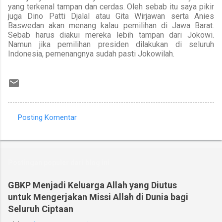
yang terkenal tampan dan cerdas.
Oleh sebab itu saya pikir
juga
Dino Patti Djalal atau Gita Wirjawan serta Anies
Baswedan akan menang kalau pemilihan di Jawa Barat.
Sebab harus diakui mereka lebih tampan dari Jokowi.
Namun jika pemilihan presiden dilakukan di seluruh
Indonesia, pemenangnya sudah pasti Jokowilah.
Posting Komentar
K
o
m
Postingan populer dari blog ini
e
n
GBKP Menjadi Keluarga Allah yang Diutus
untuk Mengerjakan Missi Allah di Dunia bagi
t
Seluruh Ciptaan
a