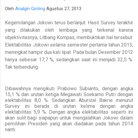
para talenta muda berpotensi tinggi seperti IM Satria Duta
Oleh
Analgin Ginting
Agustus 27, 2013
Cahaya dan IM Nayaka Budhidharma. Sementara itu, Tim Putri
yang diperkuat jajaran Master Internasional Wanita (WIM)
Kegemilangan Jokowi terus berlanjut.
Hasil Survey terakhir
seperti Shafira Devi Herfesa, Laysa Latifah, Ummi Fisabilillah,
yang dilakukan oleh lembaga yang terkenal karena
dan Chelsea Monica Ignesias Sihite memiliki kedalaman sku...
objektivitasnya, Litbang Kompas, membuktikan hal tersebut.
Elektabilitas Jokowi
selama semester pertama tahun 2013,
meningkat hampir dua kali lipat.
Pada bulan Desember 2012
hanya sebesar 17,7 %, sedangkan saat ini menjadi 32,5 %.
Tak terbendung.
Dibawahnya mengikuti Prabowo Subianto, dengan angka
15,1 %
dan urutan ketiga Megawati Soekarno Putri dengan
elektabilitas 8,0 %.
Sedangkan Aburizal Bakrie menurut
Survey ini berada di urutan kelima dengan angka
elektabilitas 5,9 %.
Dengan angka elektabilitas seperti ini
akan sulit bagi siapapun untuk mengalahkan Jokowi
dalam
pemilihan Presiden yang akan diadakan pada tahun 2014
nanti.