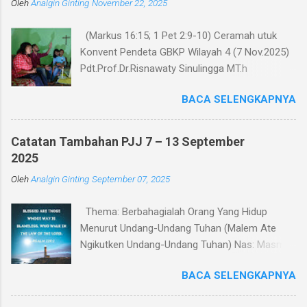
Oleh
r
Analgin Ginting
November 22, 2025
(Markus 16:15; 1 Pet 2:9-10) Ceramah utuk
Konvent Pendeta GBKP Wilayah 4 (7 Nov.2025)
Pdt.Prof.Dr.Risnawaty Sinulingga MT.h
Pengantar Puji Syukur kepada Tuhan untuk
BACA SELENGKAPNYA
kesempatan berharga saat ini dalam
menyampaikan ceramah tentang visi baru
gereja GBKP. Ceramah ini disampaikan menurut
Catatan Tambahan PJJ 7 – 13 September
perumusan visi, dianalisa berdasarkan teks
2025
acuan (Markus 16:15 dan 1 Petrus 2:9-10),
Oleh
Analgin Ginting
September 07, 2025
dibandingkan dengan panggilan gereja dalam
Tata Gereja GBKP. Rumusan visi dan panggilan
Thema: Berbahagialah Orang Yang Hidup
GBKP yang sedikit berbeda dengan teks acuan
Menurut Undang-Undang Tuhan (Malem Ate
Alkitab, menunjukkan bahwa GBKP memiliki
Ngikutken Undang-Undang Tuhan) Nas: Masmur
landasan dogmatis yang cukup kuat dalam
119:1–7 Pembukaan Setiap manusia pada
perumusan vissi ini. Dalam bagian pertama
BACA SELENGKAPNYA
hakikatnya mencari kebahagiaan. Namun
ceramah, akan dipaparkan makna kata-kata
pertanyaan yang mendasar adalah: apakah
dalam visi yaitu “Menjadi Keluarga Allah yang