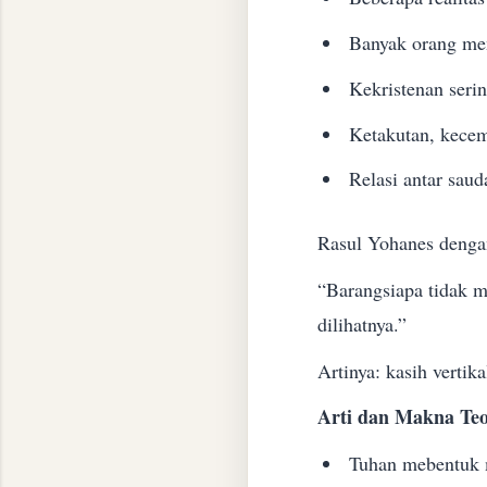
Banyak orang men
Kekristenan seri
Ketakutan, kecem
Relasi antar saud
Rasul Yohanes denga
“Barangsiapa tidak m
dilihatnya.”
Artinya: kasih vertika
Arti dan Makna Teo
Tuhan mebentuk m