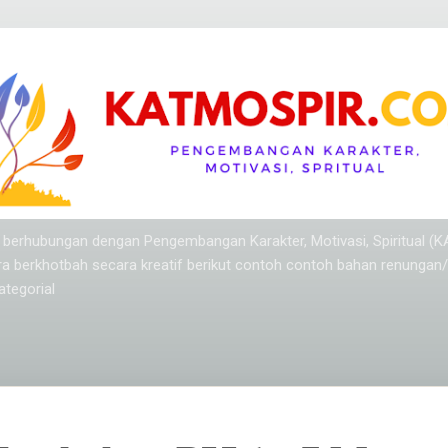
Langsung ke konten utama
ang berhubungan dengan Pengembangan Karakter, Motivasi, Spiritual (
ra berkhotbah secara kreatif berikut contoh contoh bahan renungan
tegorial