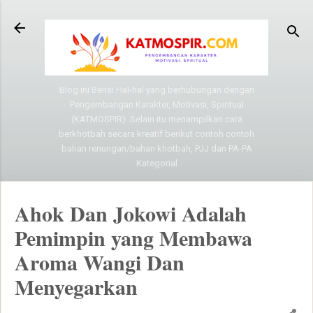
Langsung ke konten utama
Blog ini Berisi Hal-hal yang berhubungan dengan
Pengembangan Karakter, Motivasi, Spiritual
(KATMOSPIR). Selain itu menampilkan cara
berkhotbah secara kreatif berikut contoh contoh
bahan renungan/bahan khotbah, PJJ dan PA-PA
Kategorial
Ahok Dan Jokowi Adalah
Pemimpin yang Membawa
Aroma Wangi Dan
Menyegarkan