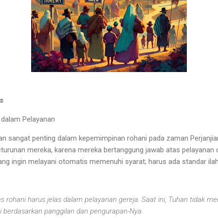
s
n dalam Pelayanan
nan sangat penting dalam kepemimpinan rohani pada zaman Perjanji
turunan mereka, karena mereka bertanggung jawab atas pelayanan di 
ng ingin melayani otomatis memenuhi syarat; harus ada standar ilah
as rohani harus jelas dalam pelayanan gereja. Saat ini, Tuhan tidak m
pi berdasarkan panggilan dan pengurapan-Nya.