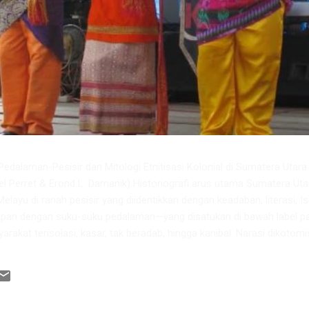
dalaman-Pesisir dan Mitologi Etnitisasi Kolonial di Sumatera Utara ​ 
iel Perret & Erond L. Damanik) ​Historiografi arus utama Sumatera Uta
elayu di ranah pesisir yang diidentikkan dengan keadaban, literasi, I
pan dengan suku-suku pedalaman—yang disatukan di bawah label p
rakat terisolasi, kasar, tak beradab, hingga kanibal. Narasi dikotomi
kan juga mengabaikan fakta sejarah mengenai dinamika integrasi so
matera Timur Laut prakolonial. ​Melalui sintesis pemikiran ahli sejar
Negeri Medan, Prof. Erond L. Damanik, artikel ini mengurai fakta bah
Suku Mela...