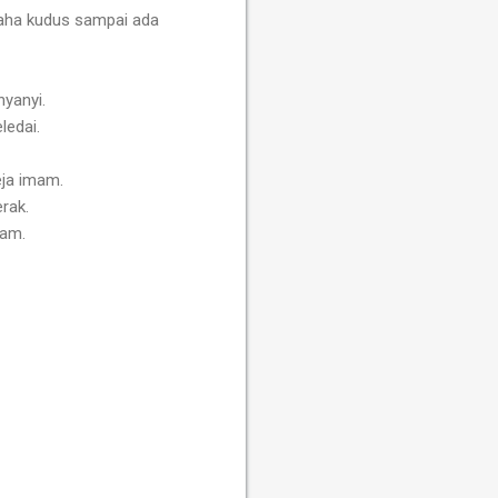
aha kudus sampai ada
nyanyi.
ledai.
ja imam.
rak.
mam.