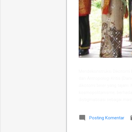
​Mendekonstruksi Dikotomi Pe
dan Antropologi Kritis (Dan
dikotomi biner yang tajam: M
kosmopolitanisme; berhada
distigmatisasi sebagai masya
secara metodologis, melain
yang harmonis di kawasan Su
Posting Komentar
dan antropolog Universitas 
etnis antara Suku Karo dan 