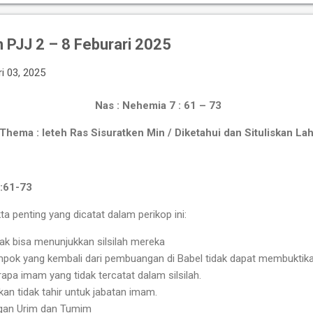
 PJJ 2 – 8 Feburari 2025
i 03, 2025
Nas : Nehemia 7 : 61 – 73
Thema : Ieteh Ras Sisuratken Min / Diketahui dan Situliskan La
7:61-73
ta penting yang dicatat dalam perikop ini:
dak bisa menunjukkan silsilah mereka
pok yang kembali dari pembuangan di Babel tidak dapat membuktika
pa imam yang tidak tercatat dalam silsilah.
an tidak tahir untuk jabatan imam.
an Urim dan Tumim