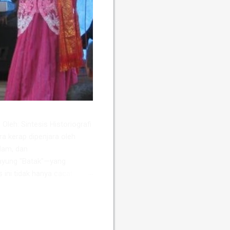
Oleh: Sintesis Historiografi
ra kerap dipenjara oleh
slam, dan
ayung "Batak"—yang
s ini tidak hanya cacat
sio-ekonomi dan politik
ah Perancis, Daniel Perret,
wa keterpisahan kultural dan