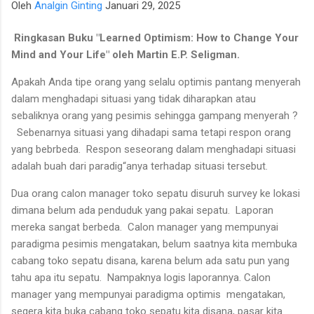
Oleh
Analgin Ginting
Januari 29, 2025
para talenta muda berpotensi tinggi seperti IM Satria Duta
Cahaya dan IM Nayaka Budhidharma. Sementara itu, Tim Putri
Ringkasan Buku "Learned Optimism: How to Change Your
yang diperkuat jajaran Master Internasional Wanita (WIM)
Mind and Your Life" oleh Martin E.P. Seligman.
seperti Shafira Devi Herfesa, Laysa Latifah, Ummi Fisabilillah,
dan Chelsea Monica Ignesias Sihite memiliki kedalaman sku...
Apakah Anda tipe orang yang selalu optimis pantang menyerah
dalam menghadapi situasi yang tidak diharapkan atau
sebaliknya orang yang pesimis sehingga gampang menyerah ?
Sebenarnya situasi yang dihadapi sama tetapi respon orang
yang bebrbeda.
Respon seseorang dalam menghadapi situasi
adalah buah dari paradig“anya terhadap situasi tersebut.
Dua orang calon manager toko sepatu disuruh survey ke lokasi
dimana belum ada penduduk yang pakai sepatu.
Laporan
mereka sangat berbeda.
Calon manager yang mempunyai
paradigma pesimis mengatakan, belum saatnya kita membuka
cabang toko sepatu disana, karena belum ada satu pun yang
tahu apa itu sepatu.
Nampaknya logis laporannya. Calon
manager yang mempunyai paradigma optimis
mengatakan,
segera kita buka cabang toko sepatu kita disana, pasar kita