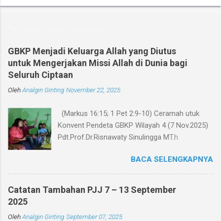
o
m
Postingan populer dari blog ini
e
n
GBKP Menjadi Keluarga Allah yang Diutus
untuk Mengerjakan Missi Allah di Dunia bagi
t
Seluruh Ciptaan
a
Oleh
r
Analgin Ginting
November 22, 2025
(Markus 16:15; 1 Pet 2:9-10) Ceramah utuk
Konvent Pendeta GBKP Wilayah 4 (7 Nov.2025)
Pdt.Prof.Dr.Risnawaty Sinulingga MT.h
Pengantar Puji Syukur kepada Tuhan untuk
BACA SELENGKAPNYA
kesempatan berharga saat ini dalam
menyampaikan ceramah tentang visi baru
gereja GBKP. Ceramah ini disampaikan menurut
Catatan Tambahan PJJ 7 – 13 September
perumusan visi, dianalisa berdasarkan teks
2025
acuan (Markus 16:15 dan 1 Petrus 2:9-10),
Oleh
Analgin Ginting
September 07, 2025
dibandingkan dengan panggilan gereja dalam