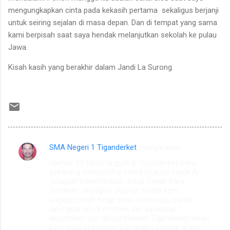
mengungkapkan cinta pada kekasih pertama
sekaligus berjanji
untuk seiring sejalan di masa depan. Dan di tempat yang sama
kami berpisah saat saya hendak melanjutkan sekolah ke pulau
Jawa.
Kisah kasih yang berakhir dalam Jandi La Surong.
SMA Negeri 1 Tiganderket
mengatakan…
K
Hampir 30 tahun tinggal di Tiganderket baru
o
sekarang mengetahui cerita ini,bujur impal Al
m
,tetaplah berkontribusi untuk Tanah Karo
Simalem ,sebagian sejarah sudah kam
e
ungkap,masih tetap setia menunggu cerita
lain,fakta lain di momen dan kejadiaan
n
lain,mohon izin dibagi Memori Tiganderket kalau
t
kam tidak keberatan biar makin banyak orang