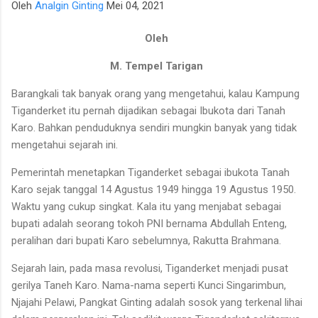
Oleh
Analgin Ginting
Mei 04, 2021
para talenta muda berpotensi tinggi seperti IM Satria Duta
Cahaya dan IM Nayaka Budhidharma. Sementara itu, Tim Putri
Oleh
yang diperkuat jajaran Master Internasional Wanita (WIM)
seperti Shafira Devi Herfesa, Laysa Latifah, Ummi Fisabilillah,
M. Tempel Tarigan
dan Chelsea Monica Ignesias Sihite memiliki kedalaman sku...
Barangkali tak banyak orang yang mengetahui, kalau Kampung
Tiganderket itu pernah dijadikan sebagai Ibukota dari Tanah
Karo. Bahkan penduduknya sendiri mungkin banyak yang tidak
mengetahui sejarah ini.
Pemerintah menetapkan Tiganderket sebagai ibukota Tanah
Karo sejak tanggal 14 Agustus 1949 hingga 19 Agustus 1950.
Waktu yang cukup singkat. Kala itu yang menjabat sebagai
bupati adalah seorang tokoh PNI bernama Abdullah Enteng,
peralihan dari bupati Karo sebelumnya, Rakutta Brahmana.
Sejarah lain, pada masa revolusi, Tiganderket menjadi pusat
gerilya Taneh Karo. Nama-nama seperti Kunci Singarimbun,
Njajahi Pelawi, Pangkat Ginting adalah sosok yang terkenal lihai