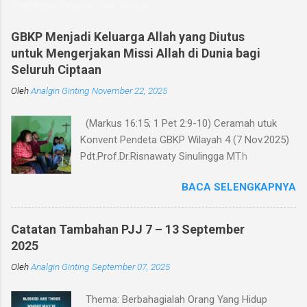
Postingan populer dari blog ini
GBKP Menjadi Keluarga Allah yang Diutus
untuk Mengerjakan Missi Allah di Dunia bagi
Seluruh Ciptaan
Oleh
Analgin Ginting
November 22, 2025
(Markus 16:15; 1 Pet 2:9-10) Ceramah utuk
Konvent Pendeta GBKP Wilayah 4 (7 Nov.2025)
Pdt.Prof.Dr.Risnawaty Sinulingga MT.h
Pengantar Puji Syukur kepada Tuhan untuk
BACA SELENGKAPNYA
kesempatan berharga saat ini dalam
menyampaikan ceramah tentang visi baru
gereja GBKP. Ceramah ini disampaikan menurut
Catatan Tambahan PJJ 7 – 13 September
perumusan visi, dianalisa berdasarkan teks
2025
acuan (Markus 16:15 dan 1 Petrus 2:9-10),
Oleh
Analgin Ginting
September 07, 2025
dibandingkan dengan panggilan gereja dalam
Tata Gereja GBKP. Rumusan visi dan panggilan
Thema: Berbahagialah Orang Yang Hidup
GBKP yang sedikit berbeda dengan teks acuan