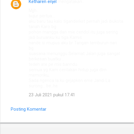
Ketharen enjel
mengatakan…
Mjjh..
bujur pertua...
aku baru tau kalo tiganderket pernah jadi ibukota
tanah Karo bg
pohon mangga dan mie cendol itu juga sering
jadi buruanku ku tiga Kamis
nande si mupus aku br Tarigan temburun nari
bg.
suasana menunggu Selamat Jalan juga sangat
berkesan buatku ..
tedeh ate pe mis banndu.
semua yg Kam ceritakan hidup juga dlm
memoriku,
Sada ngenca la ku gejapken eme Jandi La
surong... be..he.
23 Juli 2021 pukul 17.41
Posting Komentar