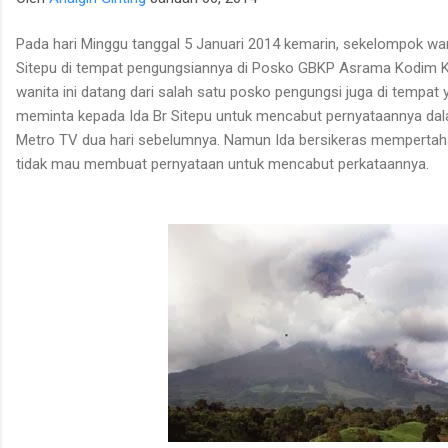
dan antropolog Universitas Negeri Medan, Prof. Erond L.
Damanik, artikel ini mengurai fakta bahwa keterpisahan kultural
Pada hari Minggu tanggal 5 Januari 2014
kemarin,
sekelompok wan
dan etnis antara Suku Karo dan Suku Mela...
Sitepu di tempat pengungsiannya di Posko GBKP Asrama Kodim K
wanita ini datang dari salah satu posko pengungsi juga di tempat 
meminta kepada Ida Br Sitepu untuk mencabut pernyataannya dala
Metro TV dua hari sebelumnya.
Namun Ida bersikeras mempertah
tidak mau membuat pernyataan untuk mencabut perkataannya.