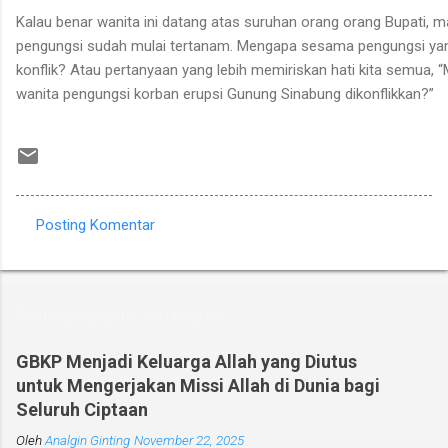
Kalau benar wanita ini datang atas suruhan orang orang Bupati, mak
pengungsi sudah
mulai tertanam.
Mengapa sesama pengungsi yang
konflik?
Atau pertanyaan yang lebih memiriskan hati kita semua,
wanita pengungsi korban erupsi Gunung Sinabung dikonflikkan?”
Posting Komentar
K
o
m
Postingan populer dari blog ini
e
n
GBKP Menjadi Keluarga Allah yang Diutus
untuk Mengerjakan Missi Allah di Dunia bagi
t
Seluruh Ciptaan
a
Oleh
r
Analgin Ginting
November 22, 2025