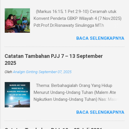
(Markus 16:15; 1 Pet 2:9-10) Ceramah utuk
Konvent Pendeta GBKP Wilayah 4 (7 Nov.2025)
Pdt.Prof.Dr.Risnawaty Sinulingga MT.h
Pengantar Puji Syukur kepada Tuhan untuk
BACA SELENGKAPNYA
kesempatan berharga saat ini dalam
menyampaikan ceramah tentang visi baru
gereja GBKP. Ceramah ini disampaikan menurut
Catatan Tambahan PJJ 7 – 13 September
perumusan visi, dianalisa berdasarkan teks
2025
acuan (Markus 16:15 dan 1 Petrus 2:9-10),
Oleh
Analgin Ginting
September 07, 2025
dibandingkan dengan panggilan gereja dalam
Tata Gereja GBKP. Rumusan visi dan panggilan
Thema: Berbahagialah Orang Yang Hidup
GBKP yang sedikit berbeda dengan teks acuan
Menurut Undang-Undang Tuhan (Malem Ate
Alkitab, menunjukkan bahwa GBKP memiliki
Ngikutken Undang-Undang Tuhan) Nas: Masmur
landasan dogmatis yang cukup kuat dalam
119:1–7 Pembukaan Setiap manusia pada
perumusan vissi ini. Dalam bagian pertama
BACA SELENGKAPNYA
hakikatnya mencari kebahagiaan. Namun
ceramah, akan dipaparkan makna kata-kata
pertanyaan yang mendasar adalah: apakah
dalam visi yaitu “Menjadi Keluarga Allah yang
sumber kebahagiaan itu? Sebagian orang